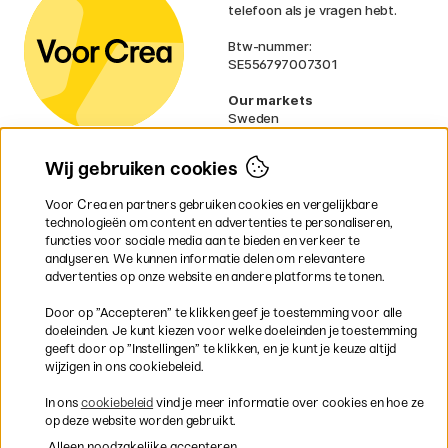
telefoon als je vragen hebt.
Btw-nummer:
SE556797007301
Our markets
Sweden
Norway
Denmark
Wij gebruiken cookies
Finland
France
Voor Crea en partners gebruiken cookies en vergelijkbare
Ireland
technologieën om content en advertenties te personaliseren,
Germany
functies voor sociale media aan te bieden en verkeer te
UK
analyseren. We kunnen informatie delen om relevantere
EU
advertenties op onze website en andere platforms te tonen.
* Specifieke
verzendvoorwaarden
Door op ”Accepteren” te klikken geef je toestemming voor alle
gelden voor volumineuze producten.
doeleinden. Je kunt kiezen voor welke doeleinden je toestemming
geeft door op ”Instellingen” te klikken, en je kunt je keuze altijd
wijzigen in ons cookiebeleid.
Snel en veilig met creditcard of iDEAL
In ons
cookiebeleid
vind je meer informatie over cookies en hoe ze
op deze website worden gebruikt.
Alleen noodzakelijke accepteren