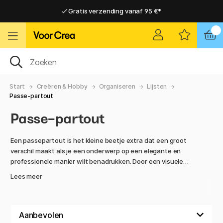
Gratis verzending vanaf 95 €*
Gratis verzending vanaf 95 €*
Levering 2-6 werkdagen
Levering 2-6 werkdagen
Start
Creëren & Hobby
Organiseren
Lijsten
Passe-partout
Passe-partout
Een passepartout is het kleine beetje extra dat een groot
verschil maakt als je een onderwerp op een elegante en
professionele manier wilt benadrukken. Door een visuele
afstand te creëren tussen de afbeelding en het kader, geef
Lees meer
je het onderwerp meer ruimte om te ademen en voeg je een
gevoel van diepte en balans toe. Passepartouts worden
vaak gebruikt om te voorkomen dat de afbeelding zelf direct
tegen het glas ligt, waardoor de kwaliteit behouden blijft en