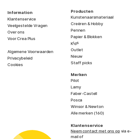
Producten
Information
Kunstenaarsmateriaal
Klantenservice
Creëren & Hobby
Veelgestelde Vragen
Pennen
Over ons
Papier & Blokken
Voor Crea Plus
i
s
K
d
Outlet
Algemene Voorwaarden
Nieuw
Privacybeleid
Staff picks
Cookies
Merken
Pilot
Lamy
Faber-Castell
Posca
Winsor & Newton
Alle merken (160)
Klantenservice
Neem contact met ons op
via e-
mail of