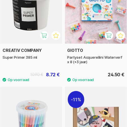
CREATIV COMPANY
GIOTTO
Super Primer 385 ml
Partyset Acquerellini Waterverf
x 8 (+3 jaar)
8.72 €
24.50 €
10.90 €
11%