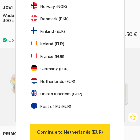
Norway (NOK)
JOVI
PLAYBOX
Waskrijtjes Jumbo Easy Grip
Paint cups in holder 6 pcs
Denmark (DKK)
300-set (2 jaar+)
Finland (EUR)
125.50 €
13.50 €
Ireland (EUR)
France (EUR)
Germany (EUR)
Netherlands (EUR)
United Kingdom (GBP)
Rest of EU (EUR)
Continue to Netherlands (EUR)
PRIMO
PRIMO