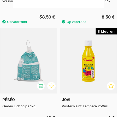
Waskrijtjes Triangles 30-pack
Wit schoolbordkrijt Jumbo 36-
pack
38.50 €
8.50 €
8
PÉBÉO
JOVI
Gédéo Licht gips 1kg
Poster Paint Tempera 250ml