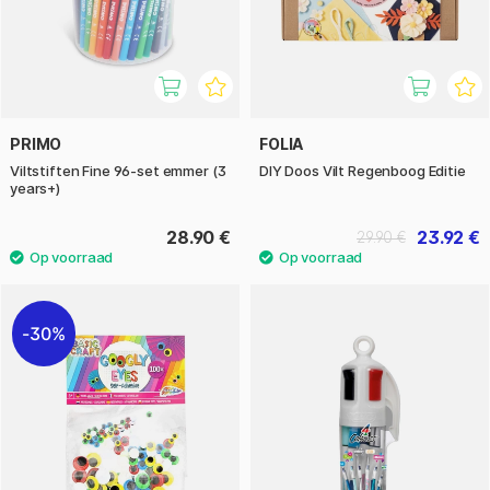
PRIMO
FOLIA
Viltstiften Fine 96-set emmer (3
DIY Doos Vilt Regenboog Editie
years+)
28.90 €
23.92 €
29.90 €
30%