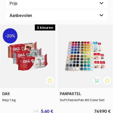
schoolklas van materialen kan voorzien. Ons magazijn is
Prijs
gevuld met materialen in grotere verpakkingen en dankzij
onze korte levertijd kunnen we snel in je behoeften
voorzien.
3
20%
DAS
PANPASTEL
Kley 1 kg
Soft Pastel Pan 80 Color Set
5.60 €
749.90 €
7 €