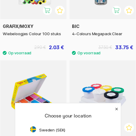
GRAFIX/MOXY
BIC
Wiebeloogjes Colour 100 stuks
4-Colours Megapack Clear
2.03 €
33.75 €
2.90 €
37.50 €
Choose your location
Sweden (SEK)