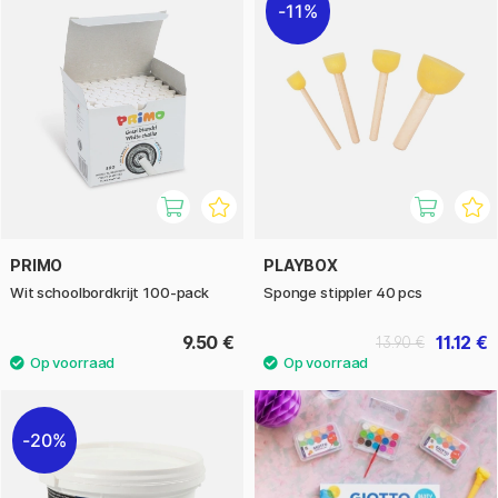
11%
PRIMO
PLAYBOX
Wit schoolbordkrijt 100-pack
Sponge stippler 40 pcs
9.50 €
11.12 €
13.90 €
20%