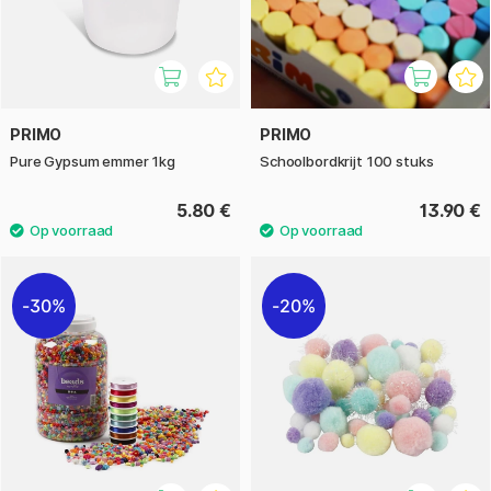
PRIMO
PRIMO
Pure Gypsum emmer 1kg
Schoolbordkrijt 100 stuks
5.80 €
13.90 €
30%
20%