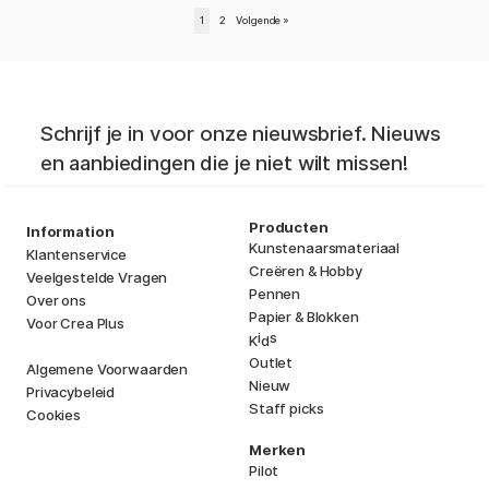
1
2
Volgende
»
Schrijf je in voor onze nieuwsbrief. Nieuws
en aanbiedingen die je niet wilt missen!
Producten
Information
Kunstenaarsmateriaal
Klantenservice
Creëren & Hobby
Veelgestelde Vragen
Pennen
Over ons
Papier & Blokken
Voor Crea Plus
i
s
K
d
Outlet
Algemene Voorwaarden
Nieuw
Privacybeleid
Staff picks
Cookies
Merken
Pilot