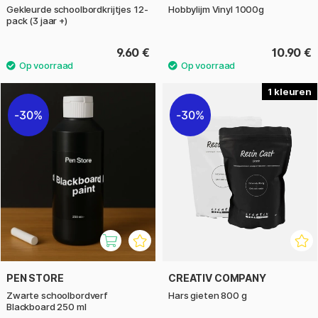
Gekleurde schoolbordkrijtjes 12-
Hobbylijm Vinyl 1000g
pack (3 jaar +)
9.60 €
10.90 €
1
30%
30%
PEN STORE
CREATIV COMPANY
Zwarte schoolbordverf
Hars gieten 800 g
Blackboard 250 ml