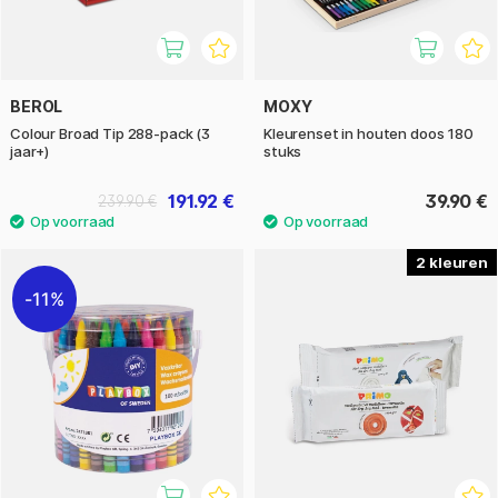
BEROL
MOXY
Colour Broad Tip 288-pack (3
Kleurenset in houten doos 180
jaar+)
stuks
191.92 €
39.90 €
239.90 €
2
11%