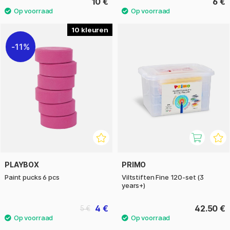
10 €
6 €
10
11%
PLAYBOX
PRIMO
Paint pucks 6 pcs
Viltstiften Fine 120-set (3
years+)
4 €
42.50 €
5 €