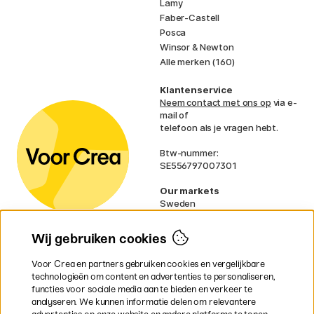
Lamy
Faber-Castell
Posca
Winsor & Newton
Alle merken (160)
Klantenservice
Neem contact met ons op
via e-
mail of
telefoon als je vragen hebt.
Btw-nummer:
SE556797007301
Our markets
Sweden
Norway
Denmark
Wij gebruiken cookies
Finland
France
Voor Crea en partners gebruiken cookies en vergelijkbare
Ireland
technologieën om content en advertenties te personaliseren,
Germany
functies voor sociale media aan te bieden en verkeer te
UK
analyseren. We kunnen informatie delen om relevantere
EU