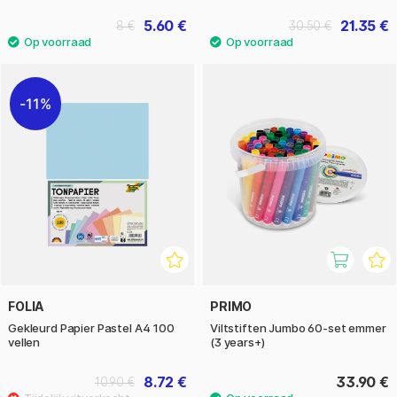
5.60 €
21.35 €
8 €
30.50 €
11%
FOLIA
PRIMO
Gekleurd Papier Pastel A4 100
Viltstiften Jumbo 60-set emmer
vellen
(3 years+)
8.72 €
33.90 €
10.90 €