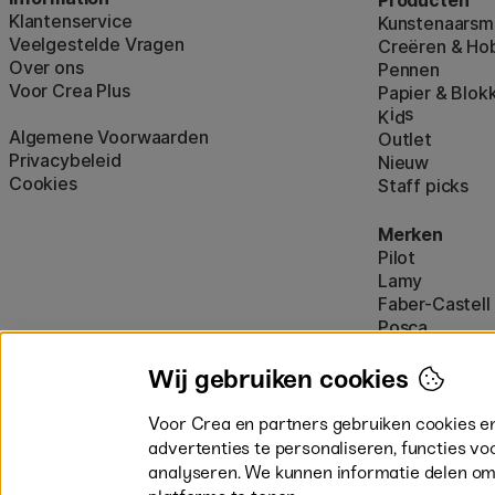
Klantenservice
Kunstenaarsma
Veelgestelde Vragen
Creëren & Ho
Over ons
Pennen
Voor Crea Plus
Papier & Blok
i
s
K
d
Algemene Voorwaarden
Outlet
Privacybeleid
Nieuw
Cookies
Staff picks
Merken
Pilot
Lamy
Faber-Castell
Posca
Winsor & New
Alle merken (
Wij gebruiken cookies
Voor Crea en partners gebruiken cookies e
advertenties te personaliseren, functies vo
analyseren. We kunnen informatie delen om