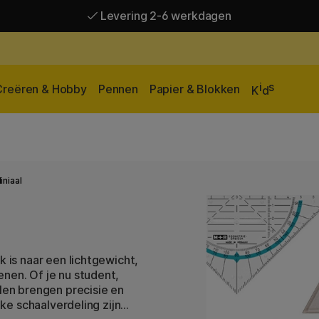
Levering 2-6 werkdagen
Gratis verzending vanaf 95 €*
Levering 2-6 werkdagen
i
s
Creëren & Hobby
Pennen
Papier & Blokken
K
d
liniaal
k is naar een lichtgewicht,
nen. Of je nu student,
alen brengen precisie en
jke schaalverdeling zijn