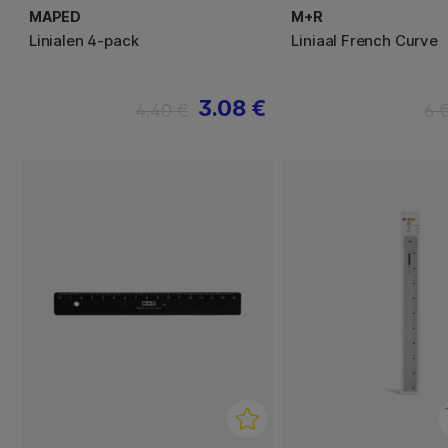
MAPED
M+R
Linialen 4-pack
Liniaal French Curve
3.08 €
4.40 €
6 