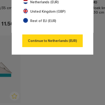
Netherlands (EUR)
PRIMO
PRIMO
°/35 cm +
Hoek liniaal 60º/30 cm Anti-
Kit Hoek l
United Kingdom (GBP)
reflecterend
60°/30 cm
Rest of EU (EUR)
11.50 €
4.80 €
Continue to Netherlands (EUR)