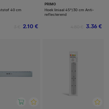
PRIMO
nststof 40 cm
Hoek liniaal 45º/30 cm Anti-
reflecterend
2.10 €
3.36 €
3 €
4.80 €