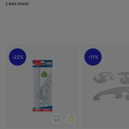
gemakkelijk te gebruiken op school, op kantoor en bij cr
Lees meer
Dankzij het doorzichtige ontwerp kun je gemakkelijk het o
precies plaatsen!
22%
11%