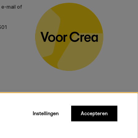
 e-mail of
301
Instellingen
Accepteren
gelden voor