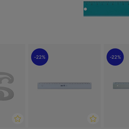
eatieve projecten.
ppervlak zien en de liniaal
22%
22%