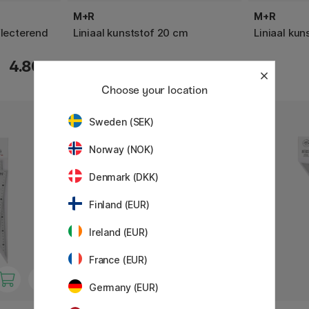
M+R
M+R
flecterend
Liniaal kunststof 20 cm
Liniaal ku
4.80 €
1.60 €
Choose your location
Sweden (SEK)
Norway (NOK)
Denmark (DKK)
Finland (EUR)
Ireland (EUR)
France (EUR)
Germany (EUR)