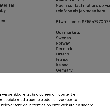
teriaal
Neem contact met ons op
via
bby
telefoon als je vragen hebt.
ken
Btw-nummer: SE556797007
Our markets
Sweden
Norway
Denmark
Finland
France
Ireland
Germany
UK
ton
EU
160)
* Specifieke
verzendvoorwaarden
n vergelijkbare technologieën om content en
volumineuze producten.
or sociale media aan te bieden en verkeer te
 relevantere advertenties op onze website en andere