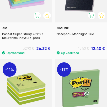
3M
GMUND
Post-it Super Sticky 76x127
Notepad - Moonlight Blue
Kleurenmix Playful 6-pack
26.32 €
12.40 €
32.90 €
15.50 €
11%
11%