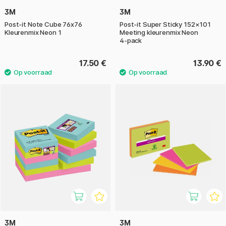
3M
3M
Post-it Note Cube 76x76
Post‑it Super Sticky 152×101
Kleurenmix Neon 1
Meeting kleurenmix Neon
4‑pack
17.50 €
13.90 €
3M
3M