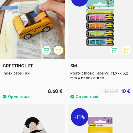
GREETING LIFE
3M
Index tabs Taxi
Post-it Index Tabs Pijl 11,9×43,2
mm 4 neonkleuren
8.60 €
10 €
12.50 €
11%