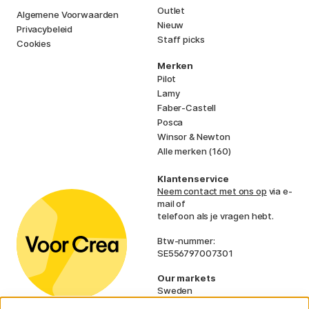
Outlet
Algemene Voorwaarden
Nieuw
Privacybeleid
Staff picks
Cookies
Merken
Pilot
Lamy
Faber-Castell
Posca
Winsor & Newton
Alle merken (160)
Klantenservice
Neem contact met ons op
via e-
mail of
telefoon als je vragen hebt.
Btw-nummer:
SE556797007301
Our markets
Sweden
Norway