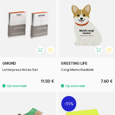
GMUND
GREETING LIFE
Letterpress Notes Set
Corgi Memo Kladblok
11.50 €
7.60 €
11%