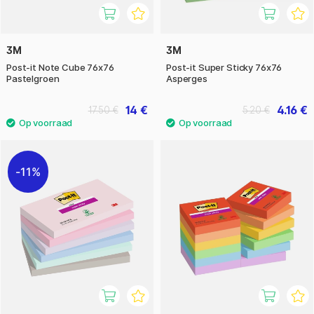
3M
3M
Post-it Note Cube 76x76
Post-it Super Sticky 76x76
Pastelgroen
Asperges
14 €
4.16 €
17.50 €
5.20 €
11%