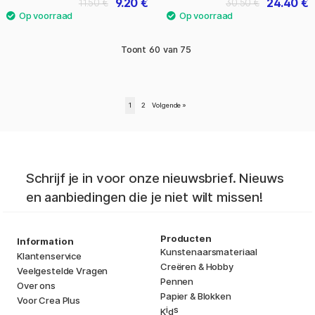
9.20 €
24.40 €
11.50 €
30.50 €
Toont
60
van
75
1
2
Volgende
»
Schrijf je in voor onze nieuwsbrief. Nieuws
en aanbiedingen die je niet wilt missen!
Producten
Information
Kunstenaarsmateriaal
Klantenservice
Creëren & Hobby
Veelgestelde Vragen
Pennen
Over ons
Papier & Blokken
Voor Crea Plus
i
s
K
d