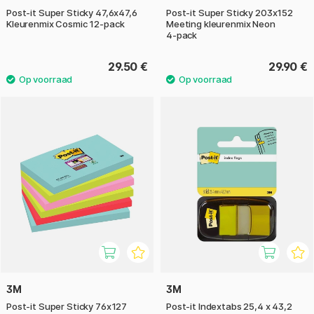
Post-it Super Sticky 47,6x47,6
Post‑it Super Sticky 203x152
Kleurenmix Cosmic 12-pack
Meeting kleurenmix Neon
4‑pack
29.50 €
29.90 €
3M
3M
Post-it Super Sticky 76x127
Post-it Indextabs 25,4 x 43,2