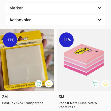
gedachten en ideeën te organiseren. Ze zijn perfect om snel
informatie te noteren en deze op zichtbare plaatsen zoals
Merken
computers, muren of bureaus te bevestigen.
Hier bij Pen Stores' creatieve kantoor worden ze zeer
intensief gebruikt, een redder in nood!
11%
11%
3M
3M
Post-it 73x73 Transparent
Post-it Note Cube 76x76
Pastelroze