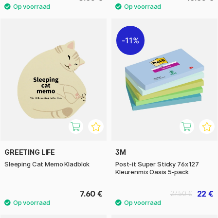
11%
GREETING LIFE
3M
Sleeping Cat Memo Kladblok
Post-it Super Sticky 76x127
Kleurenmix Oasis 5-pack
7.60 €
22 €
27.50 €