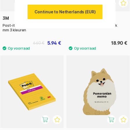
Continue to Netherlands (EUR)
3M
3M
Post-it Index Tabs 25,4x43,2
Post‑it 38×51 geel 12‑pack
mm 3 kleuren
5.94 €
18.90 €
6.60 €