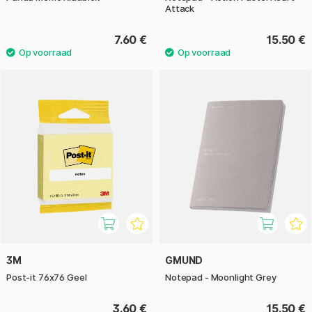
Attack
7.60 €
15.50 €
3M
GMUND
Post-it 76x76 Geel
Notepad - Moonlight Grey
3.60 €
15.50 €