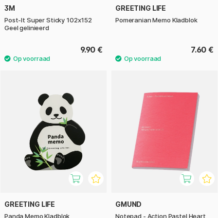
3M
GREETING LIFE
Post-It Super Sticky 102x152
Pomeranian Memo Kladblok
Geel gelinieerd
9.90 €
7.60 €
GREETING LIFE
GMUND
Panda Memo Kladblok
Notepad - Action Pastel Heart