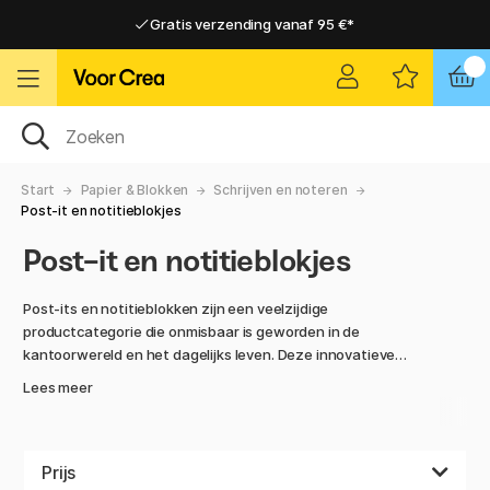
Gratis verzending vanaf 95 €*
Gratis verzending vanaf 95 €*
Levering 2-6 werkdagen
Levering 2-6 werkdagen
Start
Papier & Blokken
Schrijven en noteren
Post-it en notitieblokjes
Post-it en notitieblokjes
Post-its en notitieblokken zijn een veelzijdige
productcategorie die onmisbaar is geworden in de
kantoorwereld en het dagelijks leven. Deze innovatieve
briefjes hebben de manier waarop we belangrijke taken
Lees meer
organiseren, communiceren en onthouden veranderd.
De producten worden gebruikt om herinneringen te creëren,
belangrijke secties in documenten te markeren en
Prijs