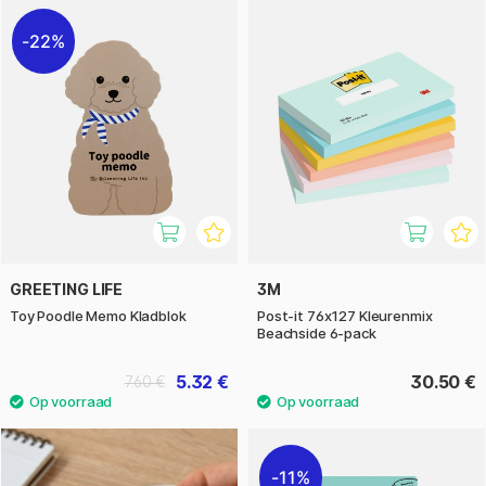
22%
GREETING LIFE
3M
Toy Poodle Memo Kladblok
Post-it 76x127 Kleurenmix
Beachside 6-pack
5.32 €
30.50 €
7.60 €
11%