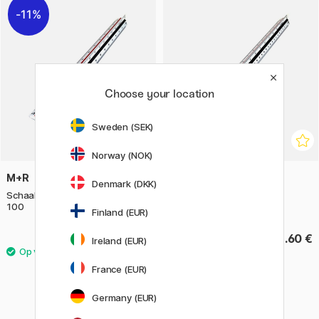
11%
Choose your location
Sweden (SEK)
Norway (NOK)
M+R
M+R
Denmark (DKK)
Schaalstok Ingenieur 30 cm 2,5-
Schaalstok 30 cm 20-125
100
Finland (EUR)
6.88 €
8.60 €
8.60 €
Ireland (EUR)
France (EUR)
Germany (EUR)