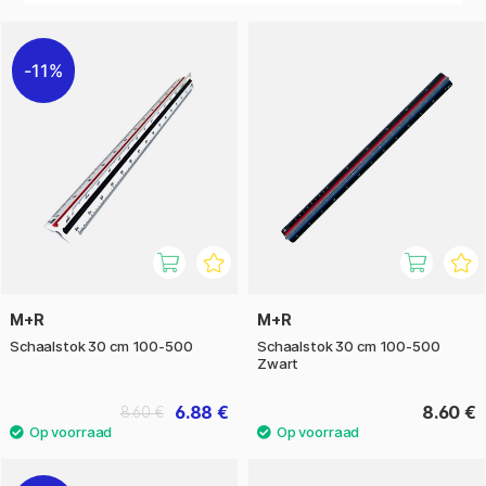
Perfect voor het meten en interpreteren van afmetingen op
bouwtekeningen, kaarten, technische schetsen en meer, of
11%
je nu architect, ingenieur, student of hobbybouwer bent.
M+R
M+R
Schaalstok 30 cm 100-500
Schaalstok 30 cm 100-500
Zwart
6.88 €
8.60 €
8.60 €