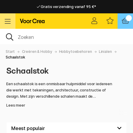
Gratis verzending vanaf 95 €*
Gratis verzending vanaf 95 €*
Levering 2-6 werkdagen
Levering 2-6 werkdagen
Start
Creëren & Hobby
Hobbytoebehoren
Linialen
Schaalstok
Schaalstok
Een schaalstok is een onmisbaar hulpmiddel voor iedereen
die werkt met tekeningen, architectuur, constructie of
design. Met zijn verschillende schalen maakt de
weegschaalstok het gemakkelijk om echte metingen om te
Lees meer
zetten in een tekenschaal of andersom. Dankzij de
driehoekige vorm kun je met één meetlat tot zes
verschillende schalen gebruiken, waardoor je bij elk project
maximale flexibiliteit en precisie krijgt.