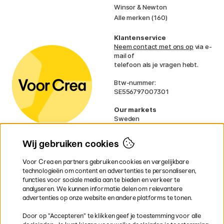
Winsor & Newton
Alle merken (160)
Klantenservice
Neem contact met ons op
via e-
mail of
telefoon als je vragen hebt.
Btw-nummer:
SE556797007301
Our markets
Sweden
Norway
Denmark
Wij gebruiken cookies
Finland
France
Voor Crea en partners gebruiken cookies en vergelijkbare
Ireland
technologieën om content en advertenties te personaliseren,
Germany
functies voor sociale media aan te bieden en verkeer te
UK
analyseren. We kunnen informatie delen om relevantere
EU
advertenties op onze website en andere platforms te tonen.
* Specifieke
verzendvoorwaarden
Door op ”Accepteren” te klikken geef je toestemming voor alle
gelden voor volumineuze producten.