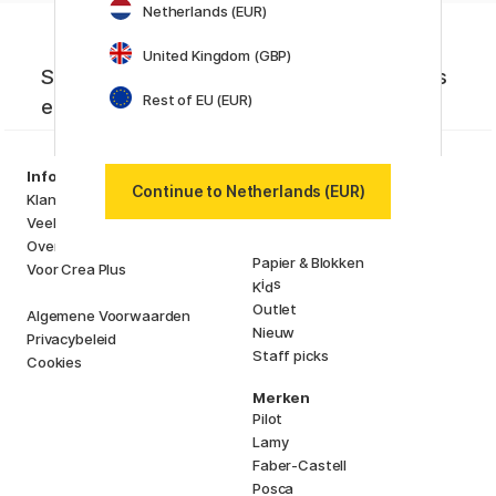
Netherlands (EUR)
United Kingdom (GBP)
Schrijf je in voor onze nieuwsbrief. Nieuws
Rest of EU (EUR)
en aanbiedingen die je niet wilt missen!
Producten
Information
Continue to Netherlands (EUR)
Kunstenaarsmateriaal
Klantenservice
Creëren & Hobby
Veelgestelde Vragen
Pennen
Over ons
Papier & Blokken
Voor Crea Plus
i
s
K
d
Outlet
Algemene Voorwaarden
Nieuw
Privacybeleid
Staff picks
Cookies
Merken
Pilot
Lamy
Faber-Castell
Posca