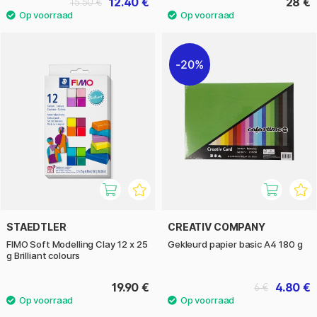
12.40 €
28 €
15.50 €
20%
STAEDTLER
CREATIV COMPANY
FIMO Soft Modelling Clay 12 x 25
Gekleurd papier basic A4 180 g
g Brilliant colours
19.90 €
4.80 €
6 €