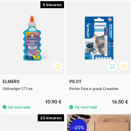
5
ELMERS
PILOT
Glitterlijm 177 ml
Pintor Fine 6-pack Creative
10.90 €
16.50 €
22
20%