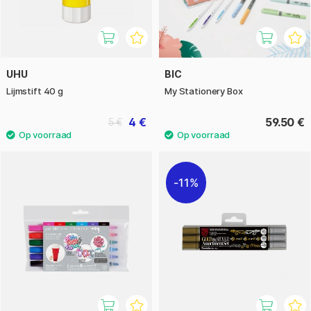
UHU
BIC
Lijmstift 40 g
My Stationery Box
4 €
59.50 €
5 €
11%