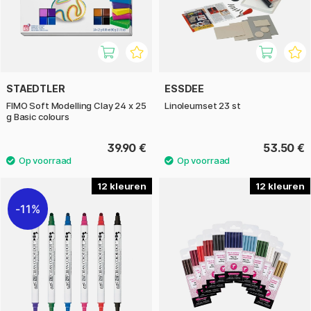
STAEDTLER
ESSDEE
FIMO Soft Modelling Clay 24 x 25
Linoleumset 23 st
g Basic colours
39.90 €
53.50 €
12
12
11%