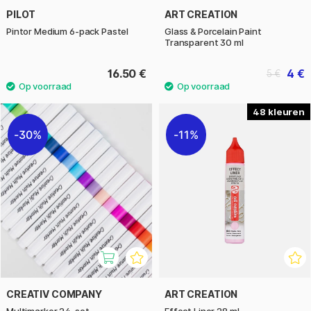
PILOT
ART CREATION
Pintor Medium 6-pack Pastel
Glass & Porcelain Paint
Transparent 30 ml
16.50 €
4 €
5 €
48
30%
11%
CREATIV COMPANY
ART CREATION
Multimarker 24-set
Effect Liner 28 ml