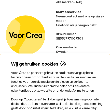
Alle merken (160)
Klantenservice
Neem contact met ons op
via e-
mail of
telefoon als je vragen hebt.
Btw-nummer:
SE556797007301
Our markets
Sweden
Norway
Denmark
Wij gebruiken cookies
Finland
France
Voor Crea en partners gebruiken cookies en vergelijkbare
Ireland
technologieën om content en advertenties te personaliseren,
Germany
functies voor sociale media aan te bieden en verkeer te
UK
analyseren. We kunnen informatie delen om relevantere
EU
advertenties op onze website en andere platforms te tonen.
* Specifieke
verzendvoorwaarden
Door op ”Accepteren” te klikken geef je toestemming voor alle
gelden voor volumineuze producten.
doeleinden. Je kunt kiezen voor welke doeleinden je toestemming
geeft door op ”Instellingen” te klikken, en je kunt je keuze altijd