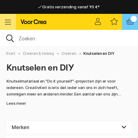
Gratis verzending vanaf 95 €*
Gratis verzending vanaf 95 €*
Levering 2-6 werkdagen
Levering 2-6 werkdagen
Start
Creëren & Hobby
Creëren
Knutselen en DIY
Knutselen en DIY
Knutselmateriaal en "Do it yourself"-projecten zijn er voor
iedereen. Creativiteit is iets dat ieder van ons in zich heeft,
sommigen meer en anderen minder. Een aantal van ons zijn
dol op creëren en alles wat ermee te maken heeft, terwijl
Lees meer
anderen een zetje in de juiste richting nodig hebben om aan
de slag te gaan. Ons assortiment inspireert zowel beginners
als ervaren creators tot het creatief bezig zijn in alle
verschillende vormen. DIY-boeken vol met speelse stencils
Merken
kunnen een goed alternatief zijn voor wie in het begin een