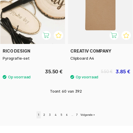
RICO DESIGN
CREATIV COMPANY
Pyrografie-set
Clipboard A4
35.50 €
3.85 €
5.50 €
Toont
60
van
392
1
2
3
4
5
6
..
7
Volgende
»