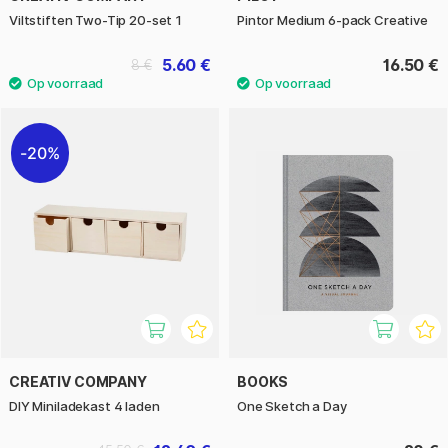
Viltstiften Two-Tip 20-set 1
Pintor Medium 6-pack Creative
5.60 €
16.50 €
8 €
20%
CREATIV COMPANY
BOOKS
DIY Miniladekast 4 laden
One Sketch a Day