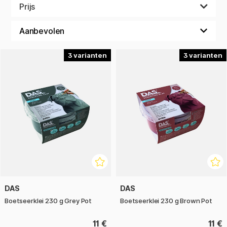
beetje hulp nodig heeft. Als je veel ervaring en een korte
Prijs
opstartperiode hebt, raden we alles aan van klei om eigen
vormen te creëren, tot leeg papier zodat je grenzeloos kunt
creëren.
3
3
DAS
DAS
Boetseerklei 230 g Grey Pot
Boetseerklei 230 g Brown Pot
11 €
11 €