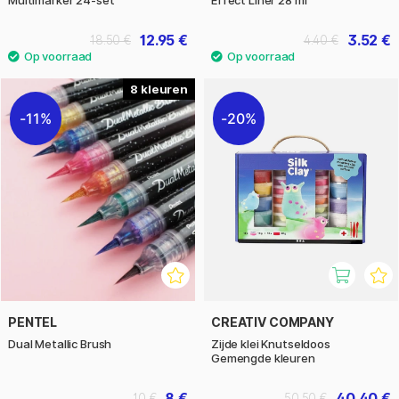
12.95 €
3.52 €
18.50 €
4.40 €
8
11%
20%
PENTEL
CREATIV COMPANY
Dual Metallic Brush
Zijde klei Knutseldoos
Gemengde kleuren
8 €
40.40 €
10 €
50.50 €