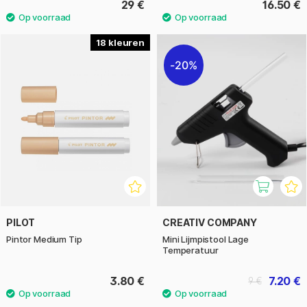
29 €
16.50 €
18
20%
PILOT
CREATIV COMPANY
Pintor Medium Tip
Mini Lijmpistool Lage
Temperatuur
3.80 €
7.20 €
9 €