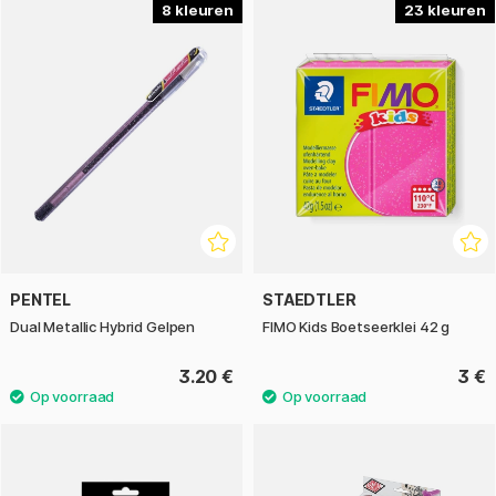
8
23
PENTEL
STAEDTLER
Dual Metallic Hybrid Gelpen
FIMO Kids Boetseerklei 42 g
3.20 €
3 €