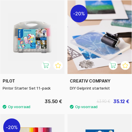
20%
PILOT
CREATIV COMPANY
Pintor Starter Set 11-pack
DIY Gelprint starterkit
35.50 €
35.12 €
43.90 €
20%