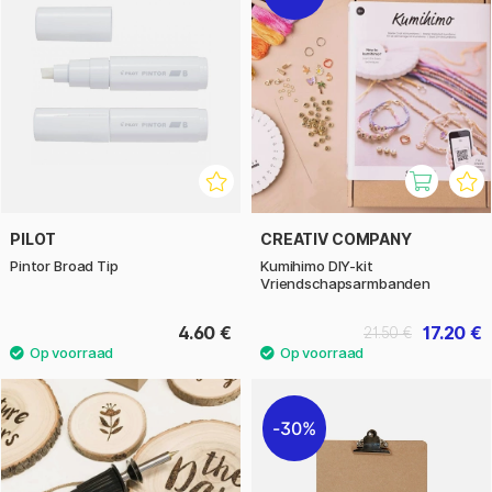
PILOT
CREATIV COMPANY
Pintor Broad Tip
Kumihimo DIY-kit
Vriendschapsarmbanden
4.60 €
17.20 €
21.50 €
30%