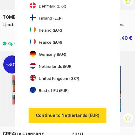
Denmark (DKK)
TOMBOW
CREATIV COMPANY
Finland (EUR)
Lijmstift 39g.
Stempelset Letters & Cijfers
Ireland (EUR)
4 €
12.40 €
15.50 €
France (EUR)
Germany (EUR)
30%
Netherlands (EUR)
United Kingdom (GBP)
Rest of EU (EUR)
Continue to Netherlands (EUR)
CREATIV COMPANY
PILOT