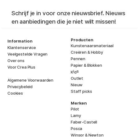
Schrijf je in voor onze nieuwsbrief. Nieuws
en aanbiedingen die je niet wilt missen!
Producten
Information
Kunstenaarsmateriaal
Klantenservice
Creëren & Hobby
Veelgestelde Vragen
Pennen
Over ons
Papier & Blokken
Voor Crea Plus
i
s
K
d
Outlet
Algemene Voorwaarden
Nieuw
Privacybeleid
Staff picks
Cookies
Merken
Pilot
Lamy
Faber-Castell
Posca
Winsor & Newton