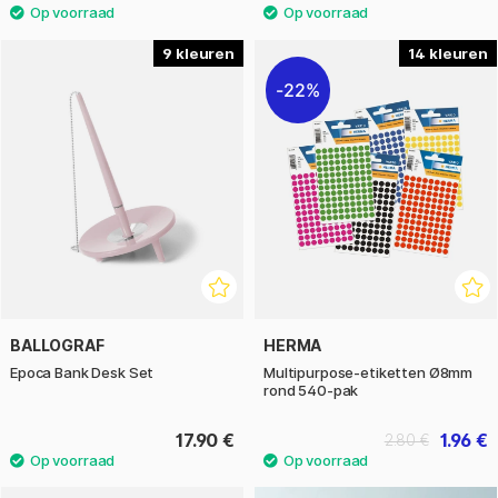
9
14
22%
BALLOGRAF
HERMA
Epoca Bank Desk Set
Multipurpose-etiketten Ø8mm
rond 540-pak
17.90 €
1.96 €
2.80 €