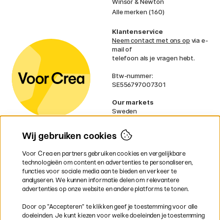
Winsor & Newton
Alle merken (160)
Klantenservice
Neem contact met ons op
via e-
mail of
telefoon als je vragen hebt.
Btw-nummer:
SE556797007301
Our markets
Sweden
Norway
Denmark
Wij gebruiken cookies
Finland
France
Voor Crea en partners gebruiken cookies en vergelijkbare
Ireland
technologieën om content en advertenties te personaliseren,
Germany
functies voor sociale media aan te bieden en verkeer te
UK
analyseren. We kunnen informatie delen om relevantere
EU
advertenties op onze website en andere platforms te tonen.
* Specifieke
verzendvoorwaarden
Door op ”Accepteren” te klikken geef je toestemming voor alle
gelden voor volumineuze producten.
doeleinden. Je kunt kiezen voor welke doeleinden je toestemming