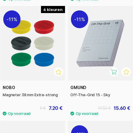
6
11%
11%
NOBO
GMUND
Magneter 38 mm Extra-strong
Off-The-Grid 15 - Sky
7.20 €
15.60 €
9 €
19.50 €