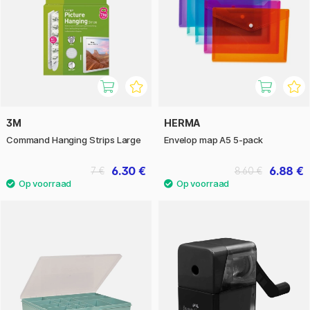
3M
HERMA
Command Hanging Strips Large
Envelop map A5 5-pack
6.30 €
6.88 €
7 €
8.60 €