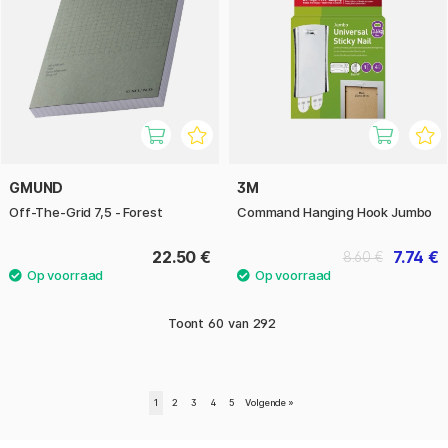
GMUND
3M
Off-The-Grid 7,5 - Forest
Command Hanging Hook Jumbo
22.50 €
7.74 €
8.60 €
Toont
60
van
292
1
2
3
4
5
Volgende
»