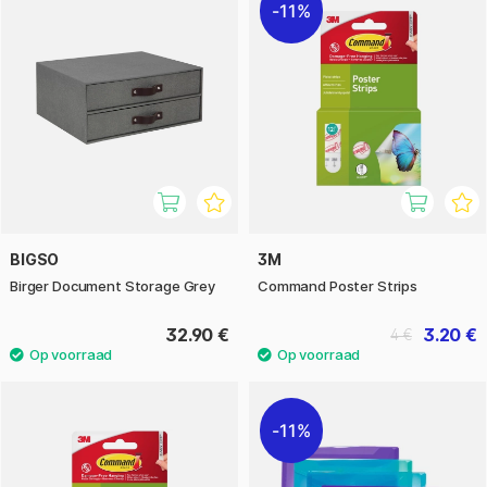
11%
BIGSO
3M
Birger Document Storage Grey
Command Poster Strips
32.90 €
3.20 €
4 €
11%