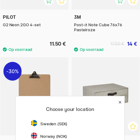
PILOT
3M
G2 Neon 2GO 4-set
Post-it Note Cube 76x76
Pastelroze
11.50 €
14 €
17.50 €
30%
Choose your location
Sweden (SEK)
Norway (NOK)