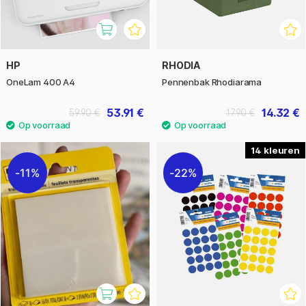
HP
RHODIA
OneLam 400 A4
Pennenbak Rhodiarama
53.91 €
14.32 €
59.90 €
17.90 €
14
11%
22%