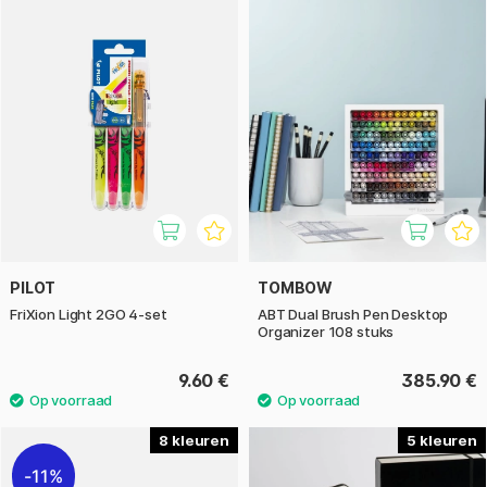
PILOT
TOMBOW
FriXion Light 2GO 4-set
ABT Dual Brush Pen Desktop
Organizer 108 stuks
9.60 €
385.90 €
8
5
11%