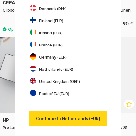
CREATIV COMPANY
BIGSO
Denmark (DKK)
Clipboard A4
Birger Document Storage Linen
Finland (EUR)
3.85 €
32.90 €
5.50 €
Ireland (EUR)
France (EUR)
22%
Germany (EUR)
Netherlands (EUR)
United Kingdom (GBP)
Rest of EU (EUR)
Continue to Netherlands (EUR)
HP
HP
Pro Laminator 600 A4
Lamineerhoezen A4 80mic 25
stuks