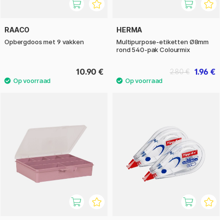
RAACO
HERMA
Opbergdoos met 9 vakken
Multipurpose-etiketten Ø8mm
rond 540-pak Colourmix
10.90 €
1.96 €
2.80 €