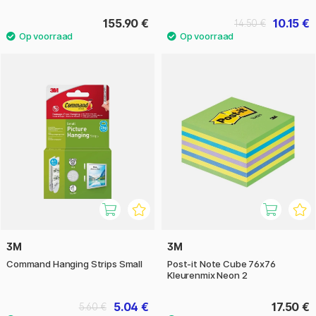
155.90 €
10.15 €
14.50 €
3M
3M
Command Hanging Strips Small
Post-it Note Cube 76x76
Kleurenmix Neon 2
5.04 €
17.50 €
5.60 €