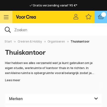
Gratis verzending vanaf 95 €*
Gratis verzending vanaf 95 €*
Levering 2-6 werkdagen
Levering 2-6 werkdagen
Start
Creëren & Hobby
Organiseren
Thuiskantoor
Thuiskantoor
Hier hebben we alles verzameld wat je kunt gebruiken om je
eigen studio, werkruimte of kantoor thuis in te richten. In
een kleine ruimte is opbergruimte vooral belangrijk zodat je
je spullen kunt organiseren en bijhouden. Daarom kunnen we
Lees meer
je echt aanraden om onze stijlvolle en handige producten te
bekijken die ook nog eens gemaakt zijn van stijlvolle
materialen van goede kwaliteit. Misschien doe je ook wel
inspiratie op als je ons assortiment verkent?
Merken