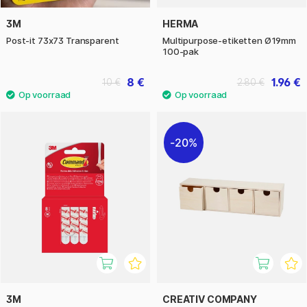
3M
HERMA
Post-it 73x73 Transparent
Multipurpose-etiketten Ø19mm
100-pak
8 €
1.96 €
10 €
2.80 €
20%
3M
CREATIV COMPANY