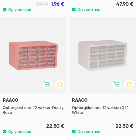
1.96 €
47.90 €
2.80 €
RAACO
RAACO
Opbergkist met 12 vakken Dusty
Opbergkist met 12 vakken Off-
Rose
White
22.50 €
22.50 €