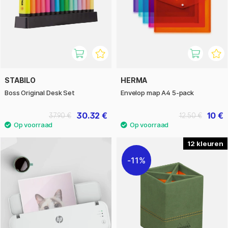
STABILO
HERMA
Boss Original Desk Set
Envelop map A4 5-pack
30.32 €
10 €
37.90 €
12.50 €
12
11%