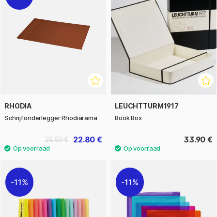
RHODIA
LEUCHTTURM1917
Schrijfonderlegger Rhodiarama
Book Box
22.80 €
33.90 €
28.50 €
11%
11%