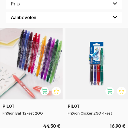
In deze categorie hebben we zowel grotere
Prijs
opbergproducten als kleinere bureauaccessoires verzameld
die handig kunnen zijn om te hebben, maar ook leuk zijn om
te laten zien: pennenstandaards, magneten, memoblokken,
paperclips, bureauklokken en mappen, om er maar een paar
te noemen.
PILOT
PILOT
FriXion Ball 12-set 2GO
FriXion Clicker 2GO 4-set
44.50 €
16.90 €