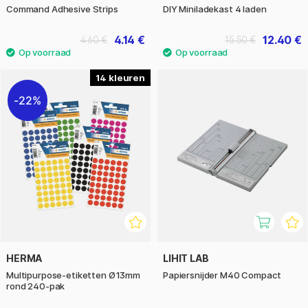
Command Adhesive Strips
DIY Miniladekast 4 laden
4.14 €
12.40 €
4.60 €
15.50 €
14
22%
HERMA
LIHIT LAB
Multipurpose-etiketten Ø13mm
Papiersnijder M40 Compact
rond 240-pak