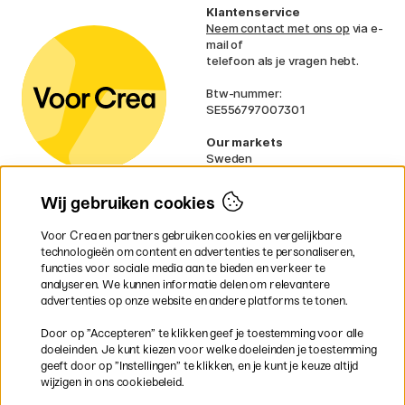
Klantenservice
Neem contact met ons op
via e-
mail of
telefoon als je vragen hebt.
Btw-nummer:
SE556797007301
Our markets
Sweden
Norway
Denmark
Wij gebruiken cookies
Finland
France
Voor Crea en partners gebruiken cookies en vergelijkbare
Ireland
technologieën om content en advertenties te personaliseren,
Germany
functies voor sociale media aan te bieden en verkeer te
UK
analyseren. We kunnen informatie delen om relevantere
EU
advertenties op onze website en andere platforms te tonen.
* Specifieke
verzendvoorwaarden
Door op ”Accepteren” te klikken geef je toestemming voor alle
gelden voor volumineuze producten.
doeleinden. Je kunt kiezen voor welke doeleinden je toestemming
geeft door op ”Instellingen” te klikken, en je kunt je keuze altijd
wijzigen in ons cookiebeleid.
Snel en veilig met creditcard of iDEAL