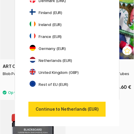
Denmark (DKK)
Finland (EUR)
Ireland (EUR)
France (EUR)
Germany (EUR)
Netherlands (EUR)
ART CREATION
FABER-CASTELL
United Kingdom (GBP)
Blob Paint set Pink
Glow in the dark Glitter 2 Tubes
Rest of EU (EUR)
22.50 €
5.60 €
Continue to Netherlands (EUR)