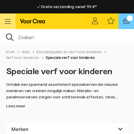
Gratis verzending vanaf 95 €*
Gratis verzending vanaf 95 €*
Levering 2-6 werkdagen
Levering 2-6 werkdagen
Start
Kids
Knutselspullen en verf voor kinderen
Verf voor kinderen
Speciale verf voor kinderen
Speciale verf voor kinderen
Ontdek een spannend assortiment specialverven die nieuwe
manieren van creëren mogelijk maken. Metallic- en
parelmoerverven zorgen voor schitterende effecten, terwijl
glitterverven extra glans geven.
Lees meer
Glasverven zijn perfect voor het decoreren van ramen en
glasobjecten, en lichte verven maken het gemakkelijk om
persoonlijke kaarsen te maken. Blob Paint stelt je in staat om
Merken