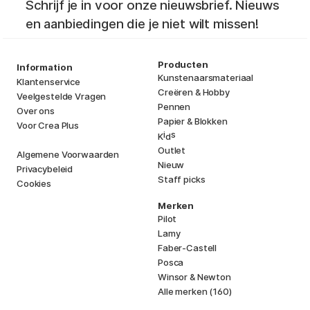
Schrijf je in voor onze nieuwsbrief. Nieuws
en aanbiedingen die je niet wilt missen!
Producten
Information
Kunstenaarsmateriaal
Klantenservice
Creëren & Hobby
Veelgestelde Vragen
Pennen
Over ons
Papier & Blokken
Voor Crea Plus
i
s
K
d
Outlet
Algemene Voorwaarden
Nieuw
Privacybeleid
Staff picks
Cookies
Merken
Pilot
Lamy
Faber-Castell
Posca
Winsor & Newton
Alle merken (160)