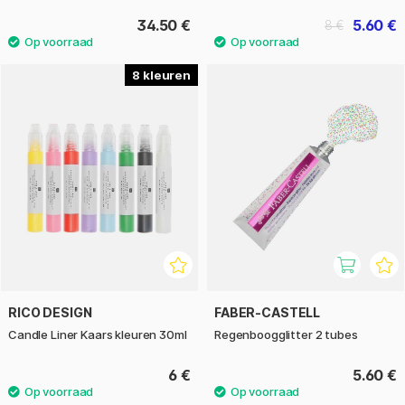
34.50 €
5.60 €
8 €
8
RICO DESIGN
FABER-CASTELL
Candle Liner Kaars kleuren 30ml
Regenboogglitter 2 tubes
6 €
5.60 €