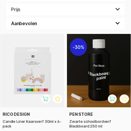
driedimensionale kleurvlekken te creëren en levendige
kunstwerken te maken.
Prijs
Of je nu schildert op papier, hout, glas of andere materialen,
onze specialverven bieden eindeloze mogelijkheden voor
leuke en creatieve projecten.
30%
RICO DESIGN
PEN STORE
Candle Liner Kaarsverf 30ml x 6-
Zwarte schoolbordverf
pack
Blackboard 250 ml