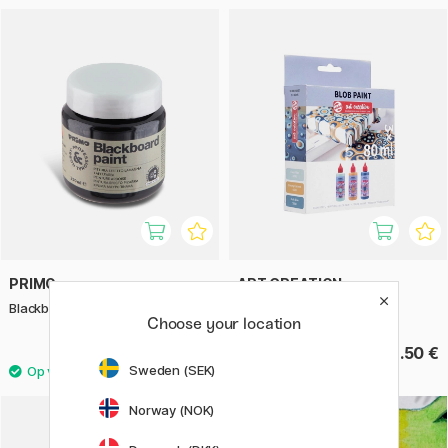
PRIMO
ART CREATION
Blackboard paint 250ml
Blob Paint set Mint
Choose your location
11.90 €
22.50 €
Sweden (SEK)
Norway (NOK)