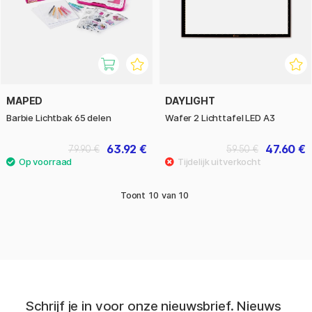
MAPED
DAYLIGHT
Barbie Lichtbak 65 delen
Wafer 2 Lichttafel LED A3
63.92 €
47.60 €
79.90 €
59.50 €
Toont
10
van
10
Schrijf je in voor onze nieuwsbrief. Nieuws