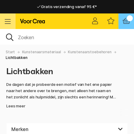
Gratis verzending vanaf 95 €*
Gratis verzending vanaf 95 €*
Levering 2-6 werkdagen
Levering 2-6 werkdagen
Start
Kunstenaarsmateriaal
Kunstenaarstoebehoren
Lichtbakken
Lichtbakken
De dagen dat je probeerde een motief van het ene papier
naar het andere over te brengen, met alleen het raam en
het zonlicht als hulpmiddel, zijn slechts een herinnering! Met
een lichtbak wordt die taak des te gemakkelijker.
Lees meer
Lichtbakken worden gebruikt door illustratoren, ontwerpers
en cartoonisten, maar ook voor scrapbooking, lettering en
als hulpmiddel bij het digitaliseren van dia's. Sommige
mensen gebruiken ze als hulpmiddel om motieven op stof
Merken