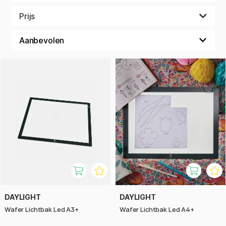
over te trekken om deze vervolgens te kunnen borduren, en
anderen gebruiken ze in de peuterspeelzaal. De
Prijs
mogelijkheden met dit praktische ding zijn eindeloos! Wij
verkopen alleen lichtbakken met ledverlichting. Het licht
wordt dan gelijkmatiger verdeeld dan bij bijvoorbeeld tl-
lampen, die voorheen gebruikelijker waren. Er zitten ook veel
voordelen aan lichtbakken met ledverlichting; ze worden
niet heet en nemen minder ruimte in beslag, ze zijn
bestendiger en gaan ook nog eens heel lang mee. Als je een
lichtbak gaat fotograferen, heb je ook ledverlichting nodig
om flikkering op de foto te voorkomen. Wij verkopen
lichtbakken in A4-, A3- en A2-formaat. Alle lichtbakken zijn
iets groter dan de gebruikelijke papierformaten. Dit
betekent dat als je een papier in A3 op een lichtbak in A3
legt, de verlichte plaat iets groter zal zijn dan het papier. Je
hoeft dus geen concessies te doen aan het oppervlak
waarop je werkt. Daylight Wafer is een flexibele lichtbak om
mee te nemen. Hij is slechts 0,8 cm en weegt heel weinig. De
lichtbakken hebben een oplossing waarbij de lampen in het
DAYLIGHT
DAYLIGHT
frame van de bak zitten en niet direct onder de plaat. Ze zijn
Wafer Lichtbak Led A3+
Wafer Lichtbak Led A4+
dimbaar en hebben een lange brandtijd. Het grote voordeel
van dimbare lichtbakken is dat je de helderheid kunt