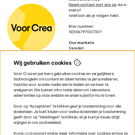
Neem contact met ons op
via e-
mail of
telefoon als je vragen hebt.
Btw-nummer:
SE556797007301
Our markets
Sweden
Norway
Denmark
Wij gebruiken cookies
Finland
France
Voor Crea en partners gebruiken cookies en vergelijkbare
Ireland
technologieën om content en advertenties te personaliseren,
Germany
functies voor sociale media aan te bieden en verkeer te
UK
analyseren. We kunnen informatie delen om relevantere
EU
advertenties op onze website en andere platforms te tonen.
* Specifieke
verzendvoorwaarden
Door op ”Accepteren” te klikken geef je toestemming voor alle
gelden voor volumineuze producten.
doeleinden. Je kunt kiezen voor welke doeleinden je toestemming
geeft door op ”Instellingen” te klikken, en je kunt je keuze altijd
wijzigen in ons cookiebeleid.
Snel en veilig met creditcard of iDEAL
In ons
cookiebeleid
vind je meer informatie over cookies en hoe ze