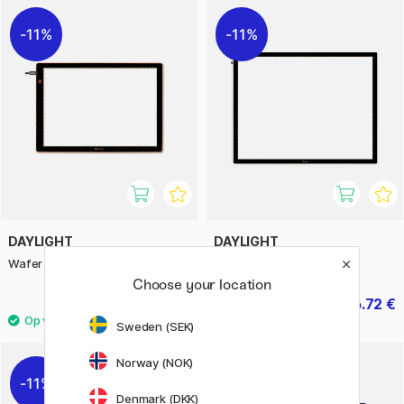
11%
11%
DAYLIGHT
DAYLIGHT
Wafer 1 Lichttafel LED A4
Wafer 3 Lichttafel LED A2
Choose your location
39.60 €
116.72 €
49.50 €
145.90 €
Sweden (SEK)
Norway (NOK)
11%
Denmark (DKK)