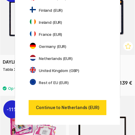
Finland (EUR)
Ireland (EUR)
France (EUR)
Germany (EUR)
Netherlands (EUR)
DAYLIGHT
DAYLIGHT
Tabla XL Lichttafel A3
Tabla Go Lichttafel A4
United Kingdom (GBP)
140 €
139 €
Rest of EU (EUR)
175 €
Continue to Netherlands (EUR)
11%
11%