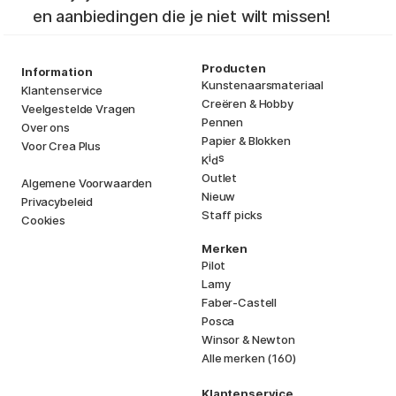
en aanbiedingen die je niet wilt missen!
Producten
Information
Kunstenaarsmateriaal
Klantenservice
Creëren & Hobby
Veelgestelde Vragen
Pennen
Over ons
Papier & Blokken
Voor Crea Plus
i
s
K
d
Outlet
Algemene Voorwaarden
Nieuw
Privacybeleid
Staff picks
Cookies
Merken
Pilot
Lamy
Faber-Castell
Posca
Winsor & Newton
Alle merken (160)
Klantenservice