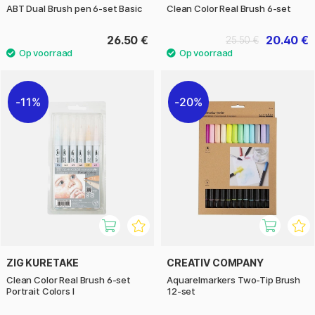
ABT Dual Brush pen 6-set Basic
Clean Color Real Brush 6-set
26.50 €
20.40 €
25.50 €
11%
20%
ZIG KURETAKE
CREATIV COMPANY
Clean Color Real Brush 6-set
Aquarelmarkers Two-Tip Brush
Portrait Colors I
12-set