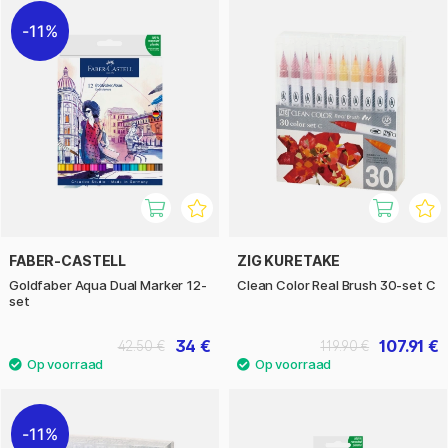
11%
FABER-CASTELL
ZIG KURETAKE
Goldfaber Aqua Dual Marker 12-
Clean Color Real Brush 30-set C
set
34 €
107.91 €
42.50 €
119.90 €
11%