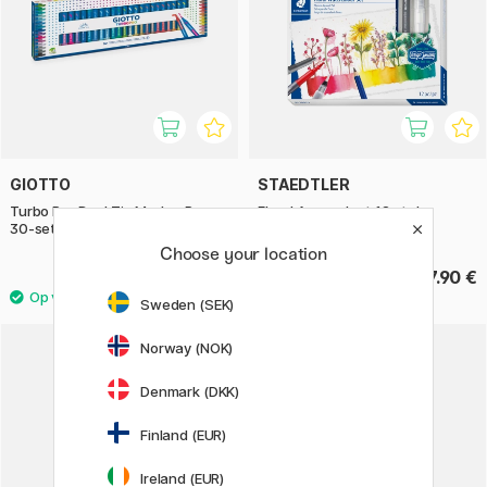
GIOTTO
STAEDTLER
Turbo Pro Dual Tip Marker Pen
Floral Aquarelset 12 stuks
30-set
Choose your location
36.40 €
27.90 €
45.50 €
Sweden (SEK)
Norway (NOK)
22%
Denmark (DKK)
Finland (EUR)
Ireland (EUR)