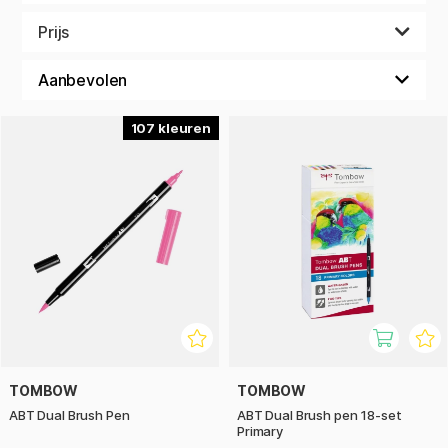
schetsen, handlettering, bullet journalling of spontane
uitingen. De kleuren worden geactiveerd met water,
Prijs
waardoor je klassieke aquareleffecten kunt creëren, zoals
kleurverschuivingen en subtiele gradaties. De kleuren zijn
vaak rijk aan pigment en kunnen zowel droog als
geactiveerd met water worden gebruikt, waardoor je
maximale flexibiliteit hebt, van precies lijnwerk tot grote,
107
weidse kleurvlakken.
Als je van duidelijke kleurveranderingen houdt, kies dan voor
markers van hoge kwaliteit en papier dat tegen een stootje
kan. De textuur en het absorberend vermogen van het
papier beïnvloeden het resultaat en dragen bij aan zowel de
kleurintensiteit als de expressie.
Wil je nog verder gaan met je creativiteit? Combineer
aquarelmarkers met andere technieken of je favoriete
potloden om onverwachte effecten en meer diepte en
dynamiek te creëren.
TOMBOW
TOMBOW
ABT Dual Brush Pen
ABT Dual Brush pen 18-set
Of je je nu richt op ingewikkelde details of op het vullen van
Primary
grotere vlakken, aquarelmarkers maken het gemakkelijk en