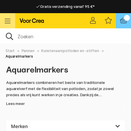
Gratis verzending vanaf 95 €*
Gratis verzending vanaf 95 €*
Levering 2-6 werkdagen
Levering 2-6 werkdagen
Start
Pennen
Kunstenaarspotloden en -stiften
Aquarelmarkers
Aquarelmarkers
Aquarelmarkers combineren het beste van traditionele
aquarelverf met de flexibiliteit van potloden, zodat je zowel
precies als vrij kunt werken in je creaties. Dankzij de
wateroplosbare kleuren kun je gemakkelijk intense lagen
Lees meer
opbouwen, vloeiende kleurovergangen creëren en
experimenteren met verschillende effecten.
Deze pennen zijn perfect voor illustraties, gedetailleerde
Merken