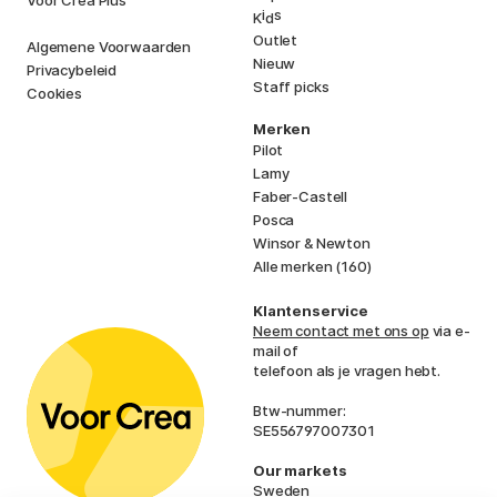
Voor Crea Plus
i
s
K
d
Outlet
Algemene Voorwaarden
Nieuw
Privacybeleid
Staff picks
Cookies
Merken
Pilot
Lamy
Faber-Castell
Posca
Winsor & Newton
Alle merken (160)
Klantenservice
Neem contact met ons op
via e-
mail of
telefoon als je vragen hebt.
Btw-nummer:
SE556797007301
Our markets
Sweden