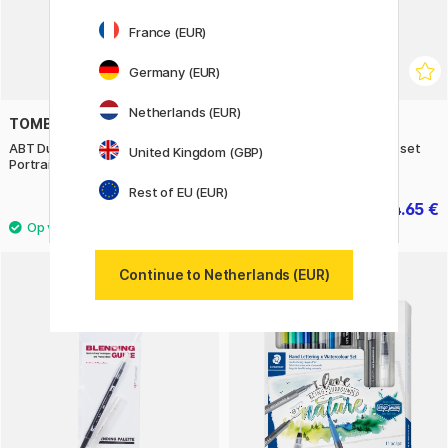
France (EUR)
Germany (EUR)
Netherlands (EUR)
TOMBOW
ZIG KURETAKE
ABT Dual Brush pen 12-set
Clean Color Real Brush 12-set
United Kingdom (GBP)
Portrait
Gentle Colors
Rest of EU (EUR)
49.50 €
34.65 €
49.50 €
Continue to Netherlands (EUR)