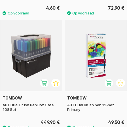
leuk om de mogelijkheden te verkennen. Je krijgt dezelfde
4.60 €
72.90 €
speelsheid als met aquarelverf, maar met extra precisie en
gemak.
TOMBOW
TOMBOW
ABT Dual Brush Pen Box Case
ABT Dual Brush pen 12-set
108 Set
Primary
449.90 €
49.50 €