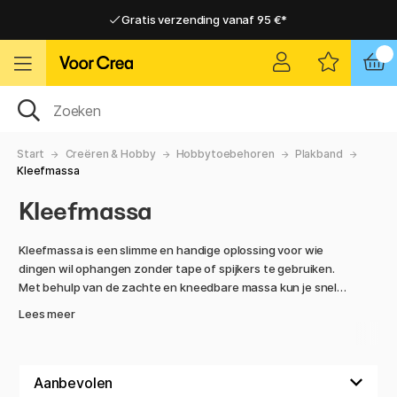
Gratis verzending vanaf 95 €*
Gratis verzending vanaf 95 €*
Levering 2-6 werkdagen
Levering 2-6 werkdagen
Start
Creëren & Hobby
Hobbytoebehoren
Plakband
Kleefmassa
Kleefmassa
Kleefmassa is een slimme en handige oplossing voor wie
dingen wil ophangen zonder tape of spijkers te gebruiken.
Met behulp van de zachte en kneedbare massa kun je snel
en eenvoudig posters, foto’s, tekeningen of notities aan
Lees meer
muren, deuren en andere gladde oppervlakken bevestigen –
geheel zonder sporen of gaatjes achter te laten.
Of je nu wilt knutselen, organiseren of het gewoon gezellig