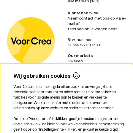
Alle merken (160)
Klantenservice
Neem contact met ons op
via e-
mail of
telefoon als je vragen hebt.
Btw-nummer:
SE556797007301
Our markets
Sweden
Norway
Denmark
Wij gebruiken cookies
Finland
France
Voor Crea en partners gebruiken cookies en vergelijkbare
Ireland
technologieën om content en advertenties te personaliseren,
Germany
functies voor sociale media aan te bieden en verkeer te
UK
analyseren. We kunnen informatie delen om relevantere
EU
advertenties op onze website en andere platforms te tonen.
* Specifieke
verzendvoorwaarden
Door op ”Accepteren” te klikken geef je toestemming voor alle
gelden voor volumineuze producten.
doeleinden. Je kunt kiezen voor welke doeleinden je toestemming
geeft door op ”Instellingen” te klikken, en je kunt je keuze altijd