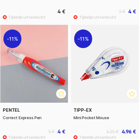
4 €
4 €
5 €
11%
11%
PENTEL
TIPP-EX
Correct Express Pen
Mini Pocket Mouse
4 €
4.96 €
5 €
6.20 €