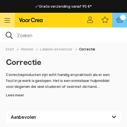
Gratis verzending vanaf 95 €*
Gratis verzending vanaf 95 €*
Levering 2-6 werkdagen
Levering 2-6 werkdagen
Start
Pennen
Labelen en kantoor
Correctie
Correctie
Correctieproducten zijn echt handig en praktisch als er een
fout in je werk is geslopen. Het is een onmisbaar hulpmiddel
voor degenen die veel studeren of veel met de hand
schrijven. In plaats van gummen of markeerstiften te
Lees meer
gebruiken, die de tekst rommelig en moeilijk leesbaar kunnen
maken, bieden deze producten een professionele en nette
correctie. Bovendien drogen ze snel en laten ze geen
plakkerige resten achter.