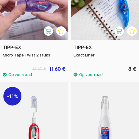
TIPP-EX
TIPP-EX
Micro Tape Twist 2 stuks
Exact Liner
11.60 €
8 €
14.50 €
11%