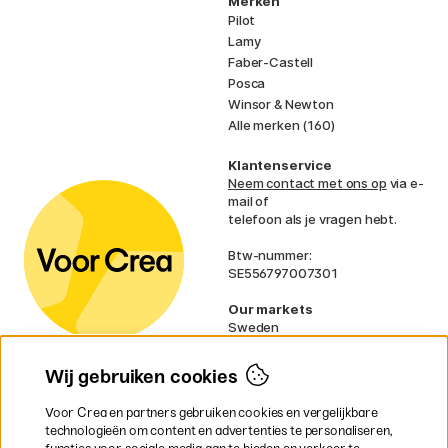
Merken
Pilot
Lamy
Faber-Castell
Posca
Winsor & Newton
Alle merken (160)
Klantenservice
Neem contact met ons op
via e-
mail of
telefoon als je vragen hebt.
Btw-nummer:
SE556797007301
Our markets
Sweden
Norway
Denmark
Wij gebruiken cookies
Finland
France
Voor Crea en partners gebruiken cookies en vergelijkbare
Ireland
technologieën om content en advertenties te personaliseren,
Germany