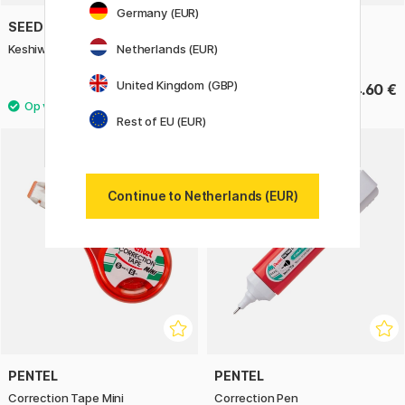
Germany (EUR)
SEED
SEED
Keshiword Correction Tape
Keshiword Tape-refill
Netherlands (EUR)
United Kingdom (GBP)
7 €
4.60 €
Rest of EU (EUR)
11%
Continue to Netherlands (EUR)
PENTEL
PENTEL
Correction Tape Mini
Correction Pen