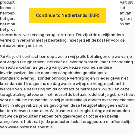
producten terugstuurt voor de termijn van 14 dagen verlopen is, valt dit
binnen de deadline. Bij het terugsturen van producten die onder het
herroepingsrecht vallen, ben je zelf verantwoordelijk voor de staat van
Continue to Netherlands (EUR)
het geretourneerde product vanaf het moment dat je het ontvangt tot
het moment dat wij het opnieuw ontvangen. We raden daarom aan om
het product in de originele verpakking en goed verpakt met een
traceerbare verzending terug te sturen. Tenzij uitdrukkelijk anders
vermeld in verband met je bestelling, moet je zelf de kosten voor de
retourzending betalen.
7.6 Als je dit contract herroept, zullen wij je alle betalingen die we van je
ontvingen terugbetalen, inclusief de leveringskosten (met uitzondering
van extra kosten als gevolg van jouw keuze voor een andere
leveringswijze dan de door ons aangeboden goedkoopste
standaardlevering), zonder onnodige vertraging en in ieder geval niet
later dan de 14 dagen na de dag waarop wij op de hoogte gebracht
werden van je beslissing om dit contract te herroepen. Wij zullen deze
terugbetaling uitvoeren met hetzelfde betaalmiddel dat je gebruikt hebt
voor de initiële transactie, tenzij je uitdrukkelijk anders overeengekomen
bent: in elk geval, zal je als gevolg van deze terugbetaling geen extra
kosten hoeven te betalen. Wij kunnen de terugbetaling achterhouden
tot we de producten hebben teruggekregen of tot je een bewijs
aangeleverd hebt dat je de producten hebt teruggestuurd, afhankelijk
van welke optie het snelst is.