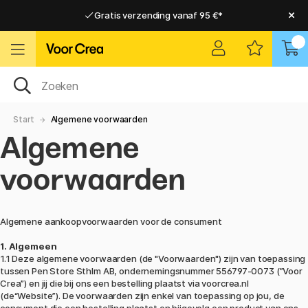
Gratis verzending vanaf 95 €*
Gratis verzending vanaf 95 €*
Levering 2-6 werkdagen
Levering 2-6 werkdagen
Start
Algemene voorwaarden
Algemene
voorwaarden
Algemene aankoopvoorwaarden voor de consument
1. Algemeen
1.1 Deze algemene voorwaarden (de "Voorwaarden") zijn van toepassing
tussen Pen Store Sthlm AB, ondernemingsnummer 556797-0073 (”Voor
Crea”) en jij die bij ons een bestelling plaatst via
voorcrea.nl
(de“Website”). De voorwaarden zijn enkel van toepassing op jou, de