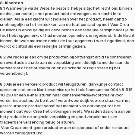
8. Klachten
8.1 Wanneer je via de Website bestelt, heb je altijd het recht om, binnen
de drie jaar nadat je het product hebt ontvangen, een klacht in te
dienen. Als je een klacht wilt indienen over het product, neem dan zo
snel mogelijk na het ontdekken van de fout contact op met Voor Crea.
De klacht is enkel geldig als deze binnen een redelijke termijn nadat je de
fout hebt opgemerkt of had moeten opmerken, is ingediend. Is de klacht
binnen de twee maanden nadat de fout opgemerkt werd ingediend, dan
wordt dit altijd als een redelijke termijn gezien.
8.2 We raden je aan om de producten bij ontvangst altijd te controleren
en eventuele schade aan de verpakking onmiddellijk te melden aan de
vervoerder of het afleverpunt en de schade te registreren bij het
verzendbedrijf.
8.3 Als je een verkeerd product wil terugsturen, dan kun je contact
opnemen met onze klantenservice op het telefoonnummer 0046 8-515
10 250 of een e-mail sturen naar klantenservice@voorcrea.nl voor
verder instructies. Je bent zelf verantwoordelijk voor de staat van het
geretourneerd product vanaf het moment van ontvangst tot het
moment dat Voor Crea het ontvangen heeft. We raden daarom aan om
het product in de originele verpakking en goed verpakt met een
traceerbare verzending terug te sturen.
Voor Crea neemt geen producten aan die per post of onder rembours
worden teruggestuurd.