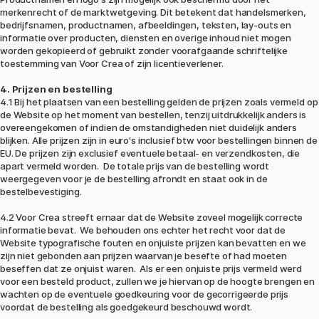
merkenrecht of de marktwetgeving. Dit betekent dat handelsmerken,
bedrijfsnamen, productnamen, afbeeldingen, teksten, lay-outs en
informatie over producten, diensten en overige inhoud niet mogen
worden gekopieerd of gebruikt zonder voorafgaande schriftelijke
toestemming van Voor Crea of zijn licentieverlener.
4. Prijzen en bestelling
4.1 Bij het plaatsen van een bestelling gelden de prijzen zoals vermeld op
de Website op het moment van bestellen, tenzij uitdrukkelijk anders is
overeengekomen of indien de omstandigheden niet duidelijk anders
blijken. Alle prijzen zijn in euro's inclusief btw voor bestellingen binnen de
EU. De prijzen zijn exclusief eventuele betaal- en verzendkosten, die
apart vermeld worden. De totale prijs van de bestelling wordt
weergegeven voor je de bestelling afrondt en staat ook in de
bestelbevestiging.
4.2 Voor Crea streeft ernaar dat de Website zoveel mogelijk correcte
informatie bevat. We behouden ons echter het recht voor dat de
Website typografische fouten en onjuiste prijzen kan bevatten en we
zijn niet gebonden aan prijzen waarvan je besefte of had moeten
beseffen dat ze onjuist waren. Als er een onjuiste prijs vermeld werd
voor een besteld product, zullen we je hiervan op de hoogte brengen en
wachten op de eventuele goedkeuring voor de gecorrigeerde prijs
voordat de bestelling als goedgekeurd beschouwd wordt.