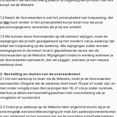
consument die een bestelling plaatst en bijgevolg een product van ons
koopt via de Website.
1.2 Naast de Voorwaarden is ook het privacybeleid van toepassing, dat
je
hier
kunt vinden. In het privacybeleid kun je lezen hoe we jouw
persoonsgegevens verwerken als je bij ons winkelt.
1.3 We kunnen deze Voorwaarden op elk moment wijzigen, maar de
wijzigingen die je hebt goedgekeurd op het moment van je aankoop zijn
altijd van toepassing op die aankoop. Alle wijzigingen zullen worden
weergegeven in de meest recent gepubliceerde versie van de
Voorwaarden op de Website. Wijzigingen treden in werking wanneer je
de Voorwaarden aanvaardt, dat wil zeggen, wanneer je een nieuwe
aankoop doet.
2.​ Bestelling en sluiten van de overeenkomst
2.1 Om een aankoop te doen via de Website, moet je de Voorwaarden
aanvaarden. Diegene die de aankoop doet moet 18 jaar of ouder zijn, en
niet onder voogdij staan. Ben je jonger dan 18, of sta je onder curatele,
dan kun je alleen een bestelling plaatsen met toestemming van je
voogd(en) of curator(en).
2.2 Zodra je je aankoop op de Website hebt afgerond sturen wij je zo
snel mogelijk een bestelbevestiging per mail. Een aankoopovereenkomst
is pas definitief op het moment dat wij de bestelling schriftelijk hebben