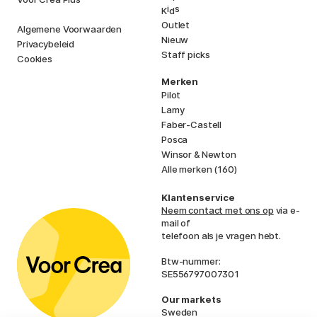
i
s
K
d
Outlet
Algemene Voorwaarden
Nieuw
Privacybeleid
Staff picks
Cookies
Merken
Pilot
Lamy
Faber-Castell
Posca
Winsor & Newton
Alle merken (160)
Klantenservice
Neem contact met ons op
via e-
mail of
telefoon als je vragen hebt.
Btw-nummer:
SE556797007301
Our markets
Sweden