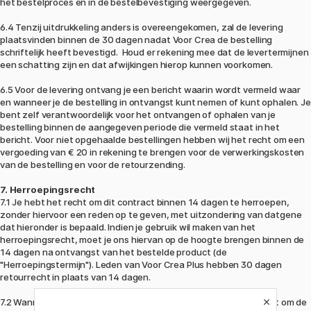
het bestelproces en in de bestelbevestiging weergegeven.
6.4 Tenzij uitdrukkeling anders is overeengekomen, zal de levering
plaatsvinden binnen de 30 dagen nadat Voor Crea de bestelling
schriftelijk heeft bevestigd. Houd er rekening mee dat de levertermijnen
een schatting zijn en dat afwijkingen hierop kunnen voorkomen.
6.5 Voor de levering ontvang je een bericht waarin wordt vermeld waar
en wanneer je de bestelling in ontvangst kunt nemen of kunt ophalen. Je
bent zelf verantwoordelijk voor het ontvangen of ophalen van je
bestelling binnen de aangegeven periode die vermeld staat in het
bericht. Voor niet opgehaalde bestellingen hebben wij het recht om een
vergoeding van € 20 in rekening te brengen voor de verwerkingskosten
van de bestelling en voor de retourzending.
7. Herroepingsrecht
7.1 Je hebt het recht om dit contract binnen 14 dagen te herroepen,
zonder hiervoor een reden op te geven, met uitzondering van datgene
dat hieronder is bepaald. Indien je gebruik wil maken van het
herroepingsrecht, moet je ons hiervan op de hoogte brengen binnen de
14 dagen na ontvangst van het bestelde product (de
"Herroepingstermijn"). Leden van Voor Crea Plus hebben 30 dagen
retourrecht in plaats van 14 dagen.
7.2 Wanneer je een aankoop doet via de Website, heb je het recht om de