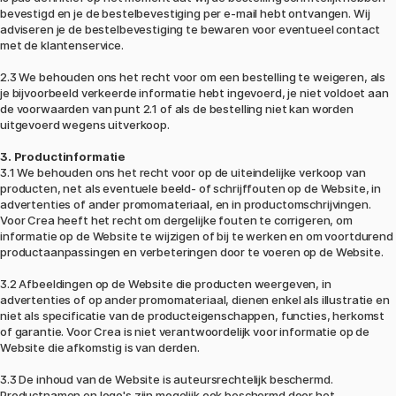
bevestigd en je de bestelbevestiging per e-mail hebt ontvangen. Wij
adviseren je de bestelbevestiging te bewaren voor eventueel contact
met de klantenservice.
2.3 We behouden ons het recht voor om een bestelling te weigeren, als
je bijvoorbeeld verkeerde informatie hebt ingevoerd, je niet voldoet aan
de voorwaarden van punt 2.1 of als de bestelling niet kan worden
uitgevoerd wegens uitverkoop.
3. Productinformatie
3.1 We behouden ons het recht voor op de uiteindelijke verkoop van
producten, net als eventuele beeld- of schrijffouten op de Website, in
advertenties of ander promomateriaal, en in productomschrijvingen.
Voor Crea heeft het recht om dergelijke fouten te corrigeren, om
informatie op de Website te wijzigen of bij te werken en om voortdurend
productaanpassingen en verbeteringen door te voeren op de Website.
3.2 Afbeeldingen op de Website die producten weergeven, in
advertenties of op ander promomateriaal, dienen enkel als illustratie en
niet als specificatie van de producteigenschappen, functies, herkomst
of garantie. Voor Crea is niet verantwoordelijk voor informatie op de
Website die afkomstig is van derden.
3.3 De inhoud van de Website is auteursrechtelijk beschermd.
Productnamen en logo's zijn mogelijk ook beschermd door het