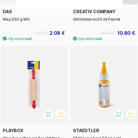
DAS
CREATIV COMPANY
Kley 250 g Wit
Glitterklei 6x20 ml Pastel
2.08 €
10.80 €
2.60 €
13.50 €
PLAYBOX
STAEDTLER