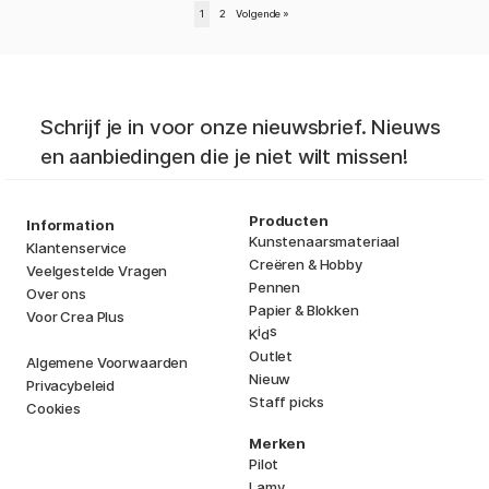
1
2
Volgende
»
Schrijf je in voor onze nieuwsbrief. Nieuws
en aanbiedingen die je niet wilt missen!
Producten
Information
Kunstenaarsmateriaal
Klantenservice
Creëren & Hobby
Veelgestelde Vragen
Pennen
Over ons
Papier & Blokken
Voor Crea Plus
i
s
K
d
Outlet
Algemene Voorwaarden
Nieuw
Privacybeleid
Staff picks
Cookies
Merken
Pilot
Lamy