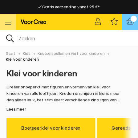
Gratis verzending vanaf 95 €*
Gratis verzending vanaf 95 €*
Levering 2-6 werkdagen
Levering 2-6 werkdagen
Start
Kids
Knutselspullen en verf voor kinderen
Klei voor kinderen
Klei voor kinderen
Creëer onbeperkt met figuren en vormen van klei, voor
kinderen van alle leeftijden. Kneden en snijden in klei is meer
dan alleen leuk, het stimuleert verschillende zintuigen van
de kinderen en het verlangen om te creëren. Het gevoel van
Lees meer
de zachte structuur, het zien van de heldere kleuren en de
eindeloze mogelijkheden om een idee werkelijkheid te laten
worden, dragen bij aan een grenzeloze creativiteit. Versier
Boetseerklei voor kinderen
Gereedscha
en combineer klei in verschillende kleuren, tinten en vormen