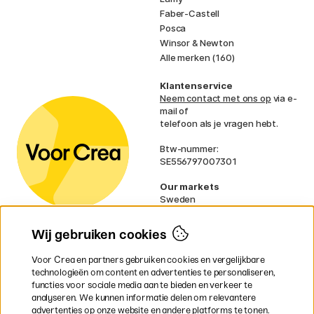
Faber-Castell
Posca
Winsor & Newton
Alle merken (160)
Klantenservice
Neem contact met ons op
via e-
mail of
telefoon als je vragen hebt.
Btw-nummer:
SE556797007301
Our markets
Sweden
Norway
Denmark
Wij gebruiken cookies
Finland
France
Voor Crea en partners gebruiken cookies en vergelijkbare
Ireland
technologieën om content en advertenties te personaliseren,
Germany
functies voor sociale media aan te bieden en verkeer te
UK
analyseren. We kunnen informatie delen om relevantere
EU
advertenties op onze website en andere platforms te tonen.