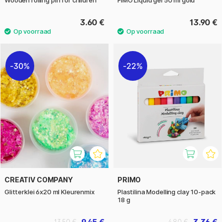
Wooden rolling pin for children
FIMO Liquid gel 50 ml gold
3.60 €
13.90 €
30%
22%
CREATIV COMPANY
PRIMO
Glitterklei 6x20 ml Kleurenmix
Plastilina Modelling clay 10-pack
18 g
9.45 €
3.36 €
13.50 €
4.80 €