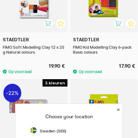
STAEDTLER
STAEDTLER
FIMO Soft Modelling Clay 12 x 25
FIMO Kid Modelling Clay 6-pack
g Natural colours
Basic colours
19.90 €
17.90 €
3
22%
Choose your location
Sweden (SEK)