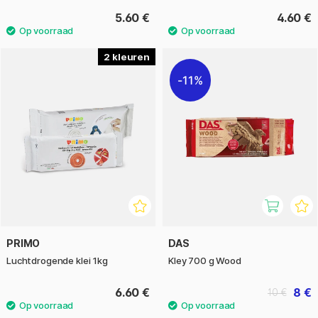
5.60 €
4.60 €
2
11%
PRIMO
DAS
Luchtdrogende klei 1kg
Kley 700 g Wood
6.60 €
8 €
10 €