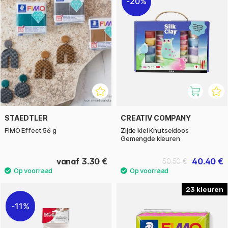
20%
STAEDTLER
CREATIV COMPANY
FIMO Effect 56 g
Zijde klei Knutseldoos
Gemengde kleuren
vanaf 3.30 €
40.40 €
50.50 €
23
11%