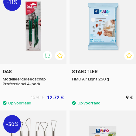
11%
DAS
STAEDTLER
Modelleergereedschap
FIMO Air Light 250 g
Professional 4-pack
12.72 €
9 €
15.90 €
30%