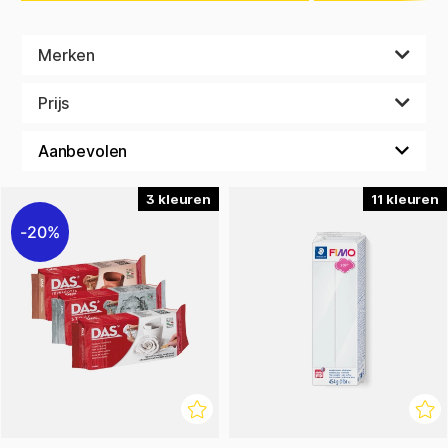
om dieren te maken, gebakjes, poppen of misschien wel
voertuigen. Speelklei is makkelijk te vormen door jong en
oud, en is een activiteit waarbij de creativiteit de vrije loop
Merken
gelaten kan worden.
Prijs
3
11
20%