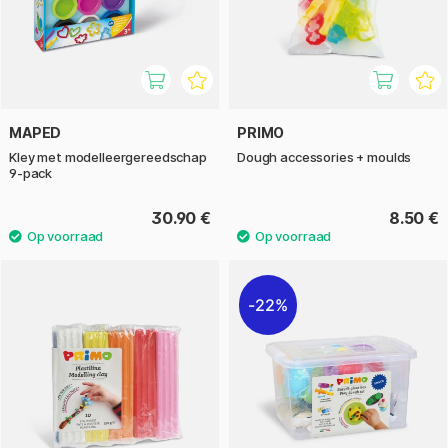
MAPED
PRIMO
Kley met modelleergereedschap
Dough accessories + moulds
9-pack
30.90 €
8.50 €
22%