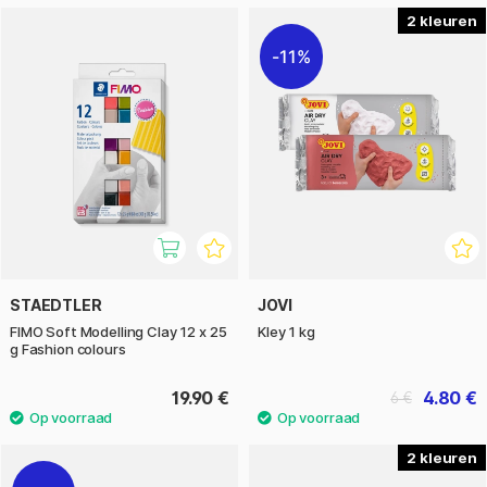
2
11%
STAEDTLER
JOVI
FIMO Soft Modelling Clay 12 x 25
Kley 1 kg
g Fashion colours
19.90 €
4.80 €
6 €
2