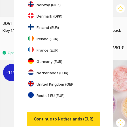
Norway (NOK)
Denmark (DKK)
JOVI
STAEDTLER
Finland (EUR)
Kley 1/2 kg
FIMO Kid Modelling Clay 6-pack
Light colours
Ireland (EUR)
2.66 €
17.90 €
3.80 €
France (EUR)
Germany (EUR)
11%
20%
Netherlands (EUR)
United Kingdom (GBP)
Rest of EU (EUR)
Continue to Netherlands (EUR)