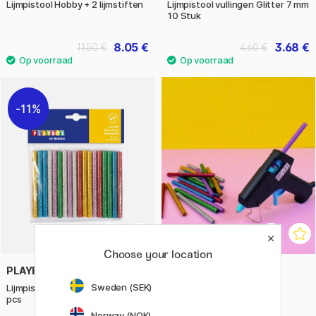
Lijmpistool Hobby + 2 lijmstiften
Lijmpistool vullingen Glitter 7 mm
10 Stuk
8.05 €
3.68 €
11.50 €
4.60 €
11%
Choose your location
PLAYBOX
PLAYBOX
Sweden (SEK)
Lijmpistool vullingen glitter 18
Lijmpistool groot
pcs
Norway (NOK)