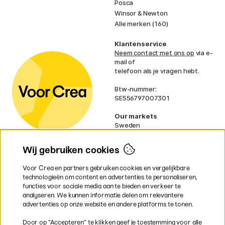
Posca
Winsor & Newton
Alle merken (160)
Klantenservice
Neem contact met ons op
via e-
mail of
telefoon als je vragen hebt.
Btw-nummer:
SE556797007301
Our markets
Sweden
Norway
Denmark
Wij gebruiken cookies
Finland
France
Voor Crea en partners gebruiken cookies en vergelijkbare
Ireland
technologieën om content en advertenties te personaliseren,
Germany
functies voor sociale media aan te bieden en verkeer te
UK
analyseren. We kunnen informatie delen om relevantere
EU
advertenties op onze website en andere platforms te tonen.
* Specifieke
verzendvoorwaarden
Door op ”Accepteren” te klikken geef je toestemming voor alle