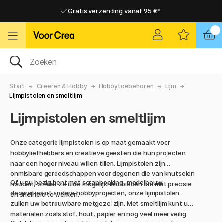
Gratis verzending vanaf 95 €*
Gratis verzending vanaf 95 €*
Levering 2-6 werkdagen
Levering 2-6 werkdagen
Start
Creëren & Hobby
Hobbytoebehoren
Lijm
Lijmpistolen en smeltlijm
Lijmpistolen en smeltlijm
Onze categorie lijmpistolen is op maat gemaakt voor
hobbyliefhebbers en creatieve geesten die hun projecten
naar een hoger niveau willen tillen. Lijmpistolen zijn
onmisbare gereedschappen voor degenen die van knutselen
Of u nu bezig bent met scrapbooking, modelbouw,
houden, omdat ze u de mogelijkheid bieden om met precisie
decoraties of andere hobbyprojecten, onze lijmpistolen
en snelheid te werken.
zullen uw betrouwbare metgezel zijn. Met smeltlijm kunt u
materialen zoals stof, hout, papier en nog veel meer veilig