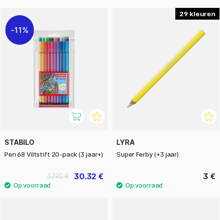
29
11%
STABILO
LYRA
Pen 68 Viltstift 20-pack (3 jaar+)
Super Ferby (+3 jaar)
30.32 €
3 €
37.90 €