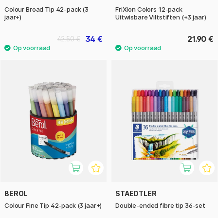
bedenken als je wilt, en met behulp van een gum aan het
Colour Broad Tip 42-pack (3
FriXion Colors 12-pack
jaar+)
Uitwisbare Viltstiften (+3 jaar)
ene einde van de stift kun je op magische wijze de inkt van
het papier wissen. Ze zijn op basis van inkt die verdwijnt
34 €
21.90 €
42.50 €
door warmte, wat ervoor zorgt dat de wrijving van het
gummen laat verdwijnen wat van je tekening wilt
verwijderen. Een hit voor zowel kinderen als volwassenen!
Probeer ook eens om het papier met jouw tekening of
geschreven tekst in de vriezer te leggen, dan zul je
ontdekken dat wat je hebt uitgegumd weer zal verschijnen.
Bekijk ons assortiment zodat je niets mist. Waarom laat je je
kind niet eens een gripvriendelijke en ergonomische vulpen
proberen? Deze zijn ook beschikbaar voor je als je deze
mooie pen aan je kind wil introduceren. Pennen en creatie
zijn immers voor iedereen, ongeacht leeftijd!
BEROL
STAEDTLER
Colour Fine Tip 42-pack (3 jaar+)
Double-ended fibre tip 36-set