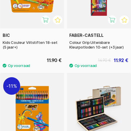
BIC
FABER-CASTELL
Kids Couleur Viltstiften 18-set
Colour Grip Uitwisbare
(5 jaar+)
Kleurpotloden 10-set (+3 jaar)
11.90 €
11.92 €
14.90 €
11%