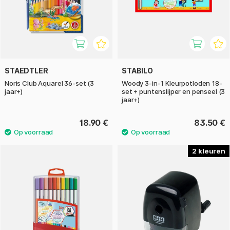
STAEDTLER
STABILO
Noris Club Aquarel 36-set (3
Woody 3-in-1 Kleurpotloden 18-
jaar+)
set + puntenslijper en penseel (3
jaar+)
18.90 €
83.50 €
2