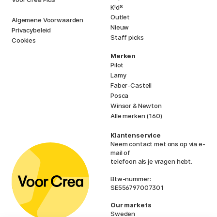
i
s
K
d
Outlet
Algemene Voorwaarden
Nieuw
Privacybeleid
Staff picks
Cookies
Merken
Pilot
Lamy
Faber-Castell
Posca
Winsor & Newton
Alle merken (160)
Klantenservice
Neem contact met ons op
via e-
mail of
telefoon als je vragen hebt.
Btw-nummer:
SE556797007301
Our markets
Sweden