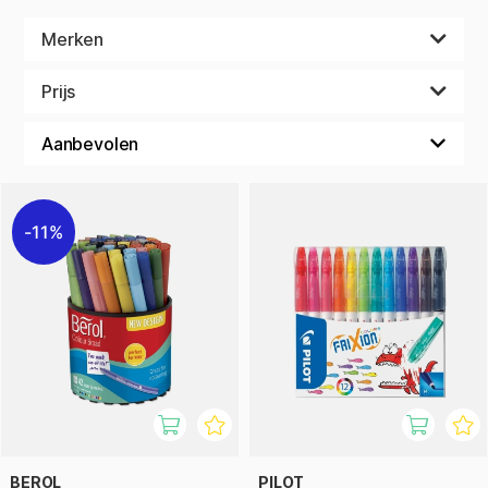
gemakkelijker kunnen vasthouden. We verkopen kleinere
sets voor gezinnen, maar ook echt grote sets voor scholen
Merken
en peuterspeelzalen. Met gifvrije en veilige kinderpotloden
en -stiften kun je met een gerust hart aan de slag. Alle
Prijs
pennen bij Pen Store komen van gevestigde merken en zijn
gecertificeerd volgens industriestandaarden en -eisen. Volg
altijd de aanbevolen leeftijdsgrens op de verpakking van het
product. Bij ons vind je viltstiften, kleurpotloden, waterverf,
uitwisbare viltstiften en nog veel meer. Maar ook een manier
van kleuren die velen van ons hebben gebruikt als kind, en
11%
die je nog je hele leven kan volgen - we hebben het natuurlijk
over krijt! In deze categorie vind je een groot aanbod aan
waskrijtjes voor kinderen van alle leeftijden. Gebruik ze in
kleurboeken of creëer geheel eigen kunstwerken op lege
vellen papier. We hebben ook krijt voor wie bijvoorbeeld op
leisteen wil proberen te schrijven en tekenen. Wanneer de
kinderen wat ouder zijn geworden, kun je pastelkrijt aan ze
introduceren. Viltstiften zijn ook een favoriet van veel
kinderen. De inkt vloeit goed uit onze stiften van geliefde
merken zoals Berol en Stabilo. Vergeet ook niet de ongekend
populaire pennen van Pilot Frixion te bekijken, deze zijn nu
BEROL
PILOT
ook beschikbaar als viltstiften. Met deze kun je je zo vaak