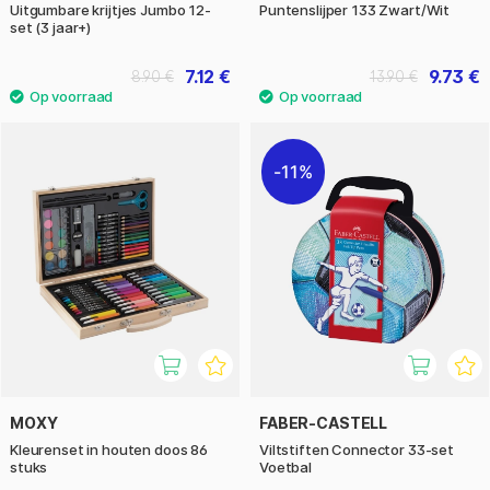
Uitgumbare krijtjes Jumbo 12-
Puntenslijper 133 Zwart/Wit
set (3 jaar+)
7.12 €
9.73 €
8.90 €
13.90 €
11%
MOXY
FABER-CASTELL
Kleurenset in houten doos 86
Viltstiften Connector 33-set
stuks
Voetbal