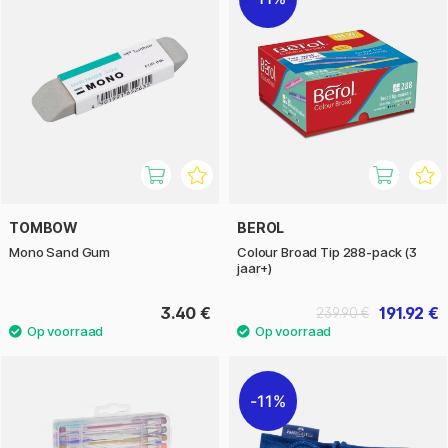
TOMBOW
BEROL
Mono Sand Gum
Colour Broad Tip 288-pack (3
jaar+)
3.40 €
191.92 €
239.90 €
11%