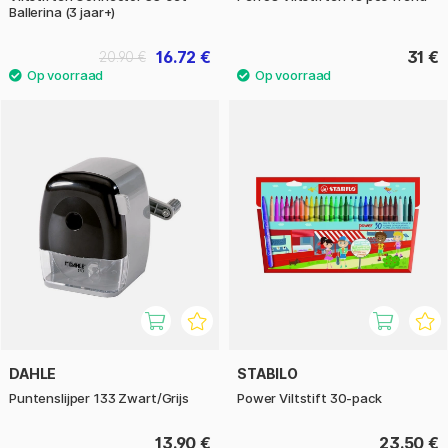
Ballerina (3 jaar+)
16.72 €
31 €
20.90 €
DAHLE
STABILO
Puntenslijper 133 Zwart/Grijs
Power Viltstift 30-pack
13.90 €
23.50 €