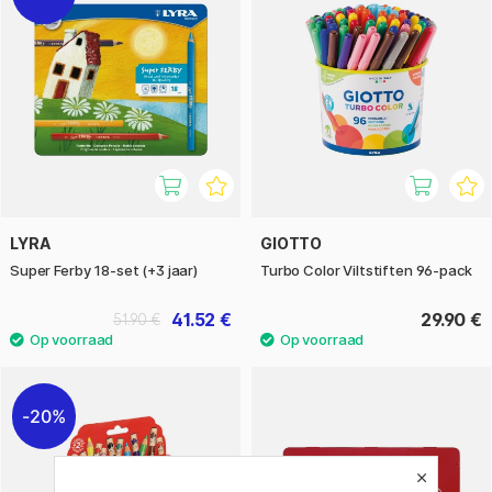
LYRA
GIOTTO
Super Ferby 18-set (+3 jaar)
Turbo Color Viltstiften 96-pack
41.52 €
29.90 €
51.90 €
20%