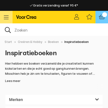
Gratis verzending vanaf 95 €*
Gratis verzending vanaf 95 €*
Levering 2-6 werkdagen
Levering 2-6 werkdagen
Start
Creëren & Hobby
Boeken
Inspiratieboeken
Inspiratieboeken
Hier hebben we boeken verzameld die je creativiteit kunnen
kickstarten en die je echt goed op gang kunnen brengen.
Misschien heb je zin om te knutselen, figuren te vouwen of
te oefenen op lettering? Met een boek uit ons assortiment
Lees meer
heb je de kans om los te gaan. De meeste mensen die graag
creëren komen wel eens in een inspiratieloze periode, en
dan kan het lastig zijn om iets te schilderen of tekenen.
Herken je dat? Kijk eens rond in deze categorie en vind iets
Merken
dat leuk en relevant is voor jou! Het kan vaak helpen om iets