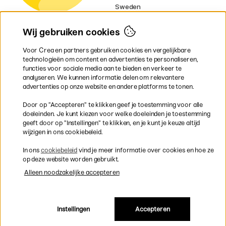
Sweden
Norway
Denmark
Wij gebruiken cookies
Finland
France
Voor Crea en partners gebruiken cookies en vergelijkbare
Ireland
technologieën om content en advertenties te personaliseren,
Germany
functies voor sociale media aan te bieden en verkeer te
UK
analyseren. We kunnen informatie delen om relevantere
EU
advertenties op onze website en andere platforms te tonen.
* Specifieke
verzendvoorwaarden
Door op ”Accepteren” te klikken geef je toestemming voor alle
gelden voor volumineuze producten.
doeleinden. Je kunt kiezen voor welke doeleinden je toestemming
geeft door op ”Instellingen” te klikken, en je kunt je keuze altijd
wijzigen in ons cookiebeleid.
Snel en veilig met creditcard of iDEAL
In ons
cookiebeleid
vind je meer informatie over cookies en hoe ze
op deze website worden gebruikt.
Alleen noodzakelijke accepteren
Gratis verzending vanaf 95 €
Instellingen
Accepteren