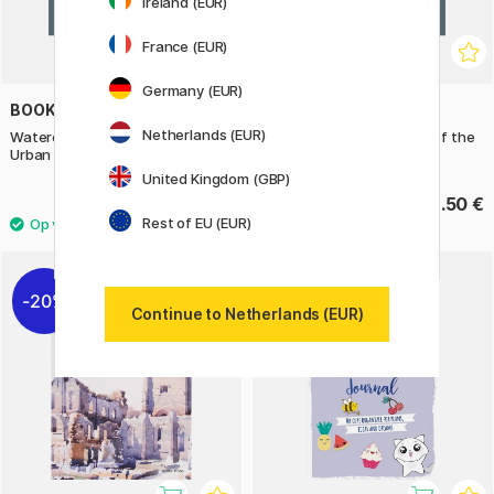
Ireland (EUR)
France (EUR)
Germany (EUR)
BOOKS
BOOKS
Netherlands (EUR)
Watercolor Artist's Index of the
Watercolor Artist's Index of the
Urban Landscape
Natural Landscape
United Kingdom (GBP)
18 €
22.50 €
22.50 €
Rest of EU (EUR)
20%
Continue to Netherlands (EUR)