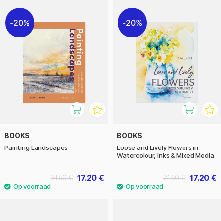
20%
20%
BOOKS
BOOKS
Painting Landscapes
Loose and Lively Flowers in
Watercolour, Inks & Mixed Media
17.20 €
17.20 €
21.50 €
21.50 €