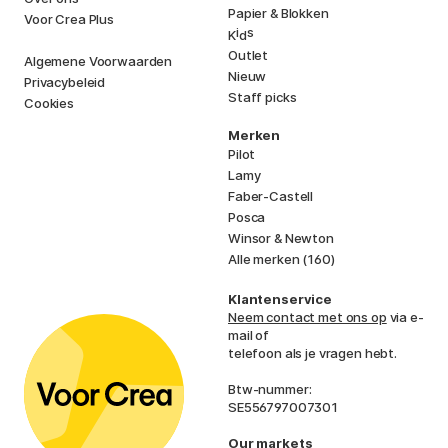
Papier & Blokken
Voor Crea Plus
i
s
K
d
Outlet
Algemene Voorwaarden
Nieuw
Privacybeleid
Staff picks
Cookies
Merken
Pilot
Lamy
Faber-Castell
Posca
Winsor & Newton
Alle merken (160)
Klantenservice
Neem contact met ons op
via e-
mail of
telefoon als je vragen hebt.
Btw-nummer:
SE556797007301
Our markets