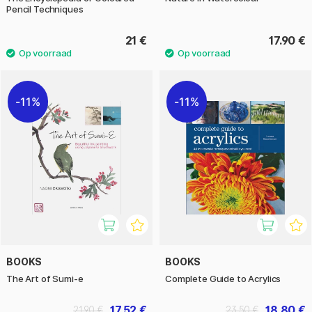
Pencil Techniques
21 €
17.90 €
11%
11%
BOOKS
BOOKS
The Art of Sumi-e
Complete Guide to Acrylics
17.52 €
18.80 €
21.90 €
23.50 €