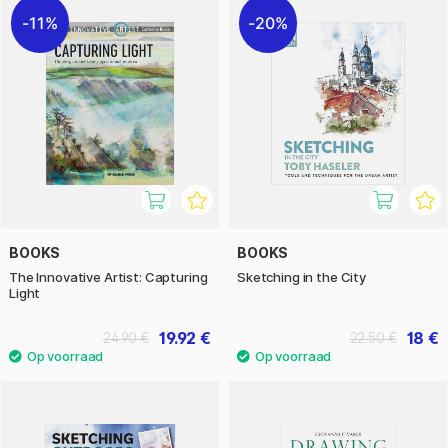
11%
20%
BOOKS
BOOKS
The Innovative Artist: Capturing
Sketching in the City
Light
19.92 €
18 €
24.90 €
22.50 €