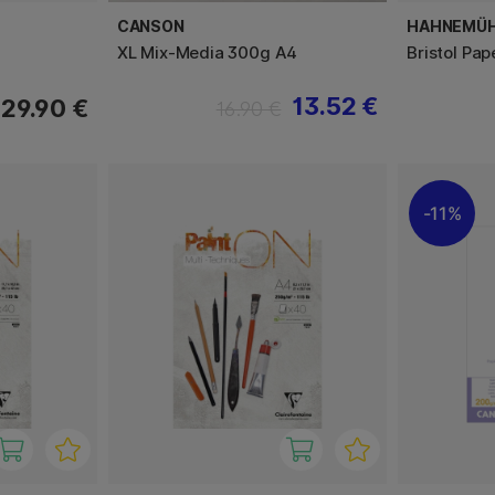
CANSON
HAHNEMÜ
XL Mix-Media 300g A4
Bristol Pap
13.52 €
29.90 €
16.90 €
11%