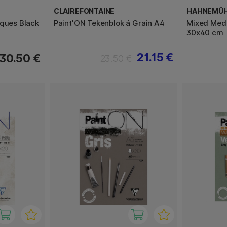
CLAIREFONTAINE
HAHNEMÜ
iques Black
Paint'ON Tekenblok á Grain A4
Mixed Med
30x40 cm
21.15 €
30.50 €
23.50 €