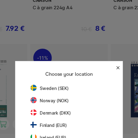
CANSON
CANSON
C à grain 224g A4
C à grain 
7.92 €
8 €
€
10 €
11%
Choose your location
Sweden (SEK)
Norway (NOK)
Denmark (DKK)
Finland (EUR)
Ireland (EUR)