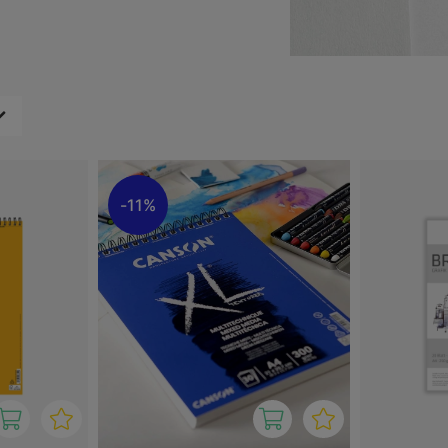
Op dit papier kun je
ook droge technieken
b je dus de vrijheid om
kun je beginnen met het
 op één ondergrond, als je
is immers perfect om
11%