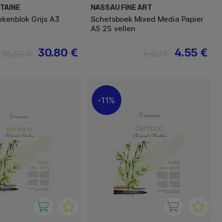
TAINE
NASSAU FINE ART
ekenblok Grijs A3
Schetsboek Mixed Media Papier
A5 25 vellen
30.80 €
4.55 €
38.50 €
6.50 €
11%