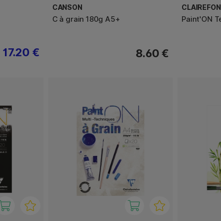
CANSON
CLAIREFON
C à grain 180g A5+
Paint'ON T
17.20 €
8.60 €