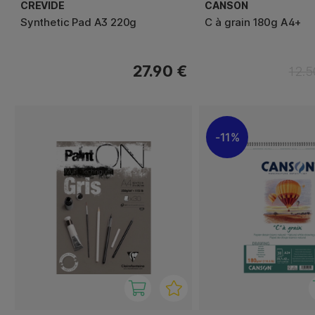
CREVIDE
CANSON
Synthetic Pad A3 220g
C à grain 180g A4+
27.90 €
12.5
11%