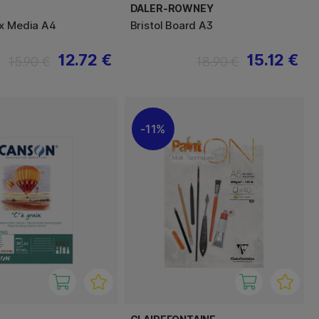
DALER-ROWNEY
x Media A4
Bristol Board A3
12.72 €
15.12 €
15.90 €
18.90 €
11%