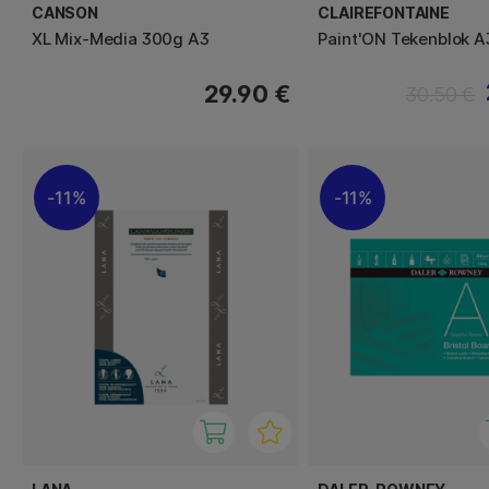
CANSON
CLAIREFONTAINE
XL Mix-Media 300g A3
Paint'ON Tekenblok A
29.90 €
30.50 €
11%
11%