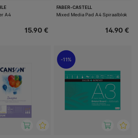
HLE
FABER-CASTELL
er A4
Mixed Media Pad A4 Spiraalblok
15.90 €
14.90 €
11%