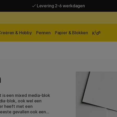
Levering 2-6 werkdagen
Gratis verzending vanaf 95 €*
Levering 2-6 werkdagen
i
s
Creëren & Hobby
Pennen
Papier & Blokken
K
d
n
t is een mixed media-blok
dia-blok, ook wel een
ier heeft met een
eeste gevallen ook een