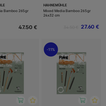
HLE
HAHNEMÜHLE
ia Bamboo 265gr
Mixed Media Bamboo 265gr
24x32 cm
27.60 €
47.50 €
34.50 €
11%