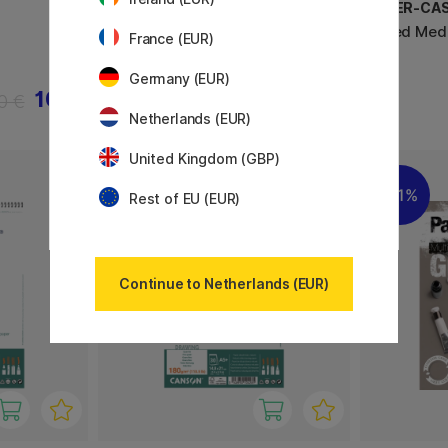
LANA
FABER-CA
LanaVanguard Yupo Paper
Mixed Medi
France (EUR)
22x32cm
Germany (EUR)
10 €
18.32 €
0 €
22.90 €
Netherlands (EUR)
United Kingdom (GBP)
11%
Rest of EU (EUR)
Continue to Netherlands (EUR)