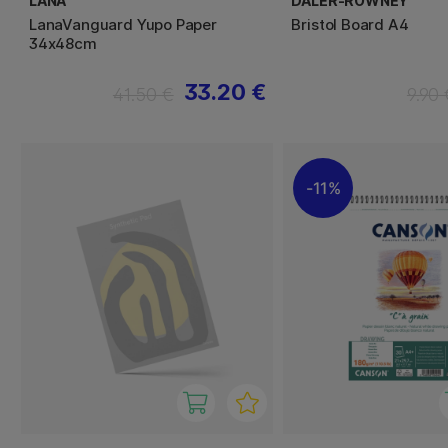
LANA
DALER-ROWNEY
LanaVanguard Yupo Paper
Bristol Board A4
34x48cm
33.20 €
41.50 €
9.90 
11%