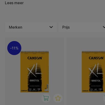
bepaalde oppervlaktestructuur, ook wel korrel genoemd. 
Lees meer
schilderen met aquarel-, acryl- of olieverf, maar kun je 
gebruiken, bijvoorbeeld droge pastel. Met zulk papier he
dingen uit te proberen en te experimenteren. Misschien 
combineren van verschillende verfsoorten en technieken
dat nog niet eerder gedaan hebt. Een mixed media-blok 
Merken
Prijs
zoiets mee te proberen.
11%