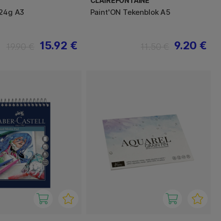
CLAIREFONTAINE
224g A3
Paint'ON Tekenblok A5
15.92 €
9.20 €
19.90 €
11.50 €