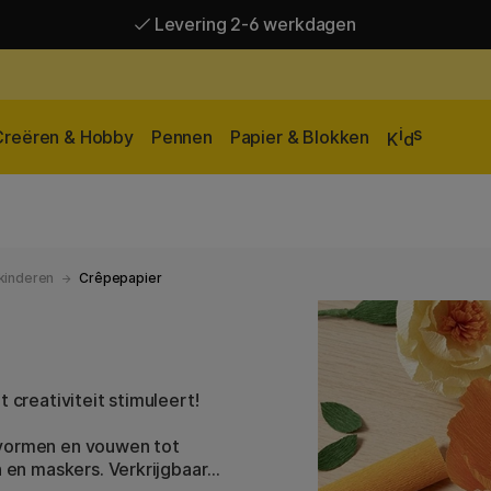
Levering 2-6 werkdagen
Gratis verzending vanaf 95 €*
Levering 2-6 werkdagen
i
s
Creëren & Hobby
Pennen
Papier & Blokken
K
d
kinderen
Crêpepapier
t creativiteit stimuleert!
 vormen en vouwen tot
n en maskers. Verkrijgbaar