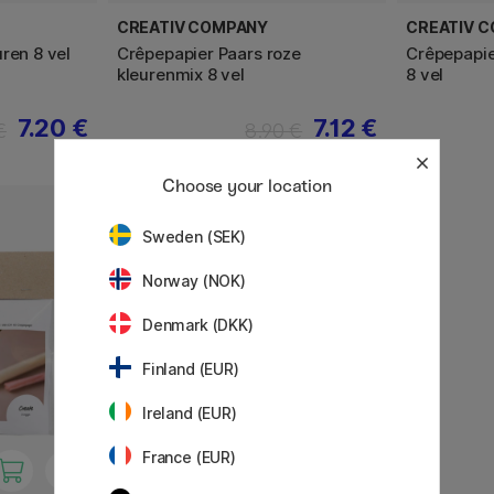
CREATIV COMPANY
CREATIV 
ren 8 vel
Crêpepapier Paars roze
Crêpepapie
kleurenmix 8 vel
8 vel
7.20 €
7.12 €
€
8.90 €
Choose your location
20%
Sweden (SEK)
Norway (NOK)
Denmark (DKK)
Finland (EUR)
Ireland (EUR)
France (EUR)