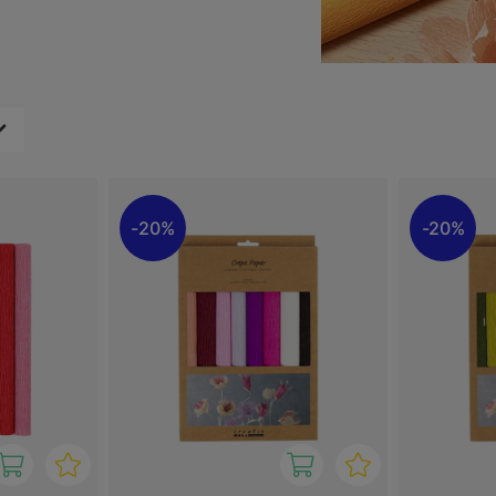
pier het gemakkelijk om
sessies of feestelijke
itstraling toe aan elke
20%
20%