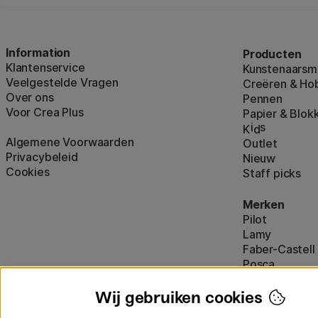
Information
Producten
Klantenservice
Kunstenaarsma
Veelgestelde Vragen
Creëren & Ho
Over ons
Pennen
Voor Crea Plus
Papier & Blok
i
s
K
d
Algemene Voorwaarden
Outlet
Privacybeleid
Nieuw
Cookies
Staff picks
Merken
Pilot
Lamy
Faber-Castell
Posca
Winsor & New
Alle merken (
Wij gebruiken cookies