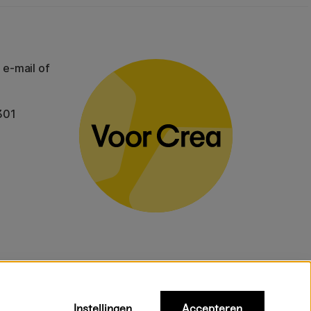
 e-mail of
301
Instellingen
Accepteren