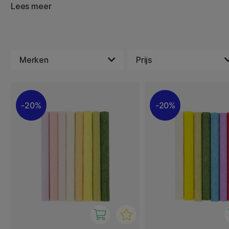
in een breed scala aan kleuren en stijlen, maakt crepepa
Lees meer
levendige en unieke projecten te creëren.
Of het nu wordt gebruikt voor schoolopdrachten, knutsel
decoraties, crepepapier voegt een levendige en speelse u
creatie!
Merken
Prijs
20%
20%