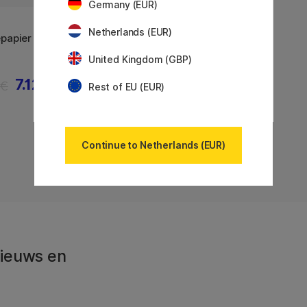
Germany (EUR)
CREATIV COMPANY
Netherlands (EUR)
epapier
Crêpepapier Diepe kleuren 8 vel
United Kingdom (GBP)
7.12 €
7.20 €
 €
9 €
Rest of EU (EUR)
Toont
8
van
8
Continue to Netherlands (EUR)
 Nieuws en