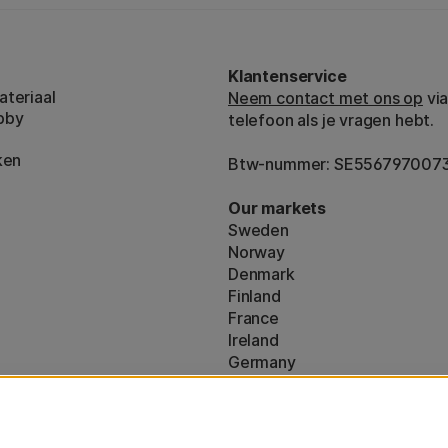
Klantenservice
teriaal
Neem contact met ons op
via
bby
telefoon als je vragen hebt.
ken
Btw-nummer: SE556797007
Our markets
Sweden
Norway
Denmark
Finland
France
Ireland
Germany
UK
ton
EU
160)