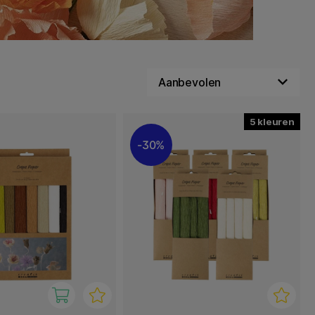
5
30%