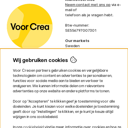
Neem contact met ons op
via e-
mail of
telefoon als je vragen hebt.
Btw-nummer:
SE556797007301
Our markets
Sweden
Norway
Denmark
Wij gebruiken cookies
Finland
France
Voor Crea en partners gebruiken cookies en vergelijkbare
Ireland
technologieën om content en advertenties te personaliseren,
Germany
functies voor sociale media aan te bieden en verkeer te
UK
analyseren. We kunnen informatie delen om relevantere
EU
advertenties op onze website en andere platforms te tonen.
* Specifieke
verzendvoorwaarden
Door op ”Accepteren” te klikken geef je toestemming voor alle
gelden voor volumineuze producten.
doeleinden. Je kunt kiezen voor welke doeleinden je toestemming
geeft door op ”Instellingen” te klikken, en je kunt je keuze altijd
wijzigen in ons cookiebeleid.
Snel en veilig met creditcard of iDEAL
In ons
cookiebeleid
vind je meer informatie over cookies en hoe ze