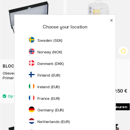
Choose your location
Sweden (SEK)
Norway (NOK)
Denmark (DKK)
BLOCKX
PRIMO
Olieverf Assortment 6x20 ml
Olieverf 18 ml tube 10-set
Finland (EUR)
Primary Colours
Ireland (EUR)
79.90 €
19.50 €
France (EUR)
7
Germany (EUR)
Netherlands (EUR)