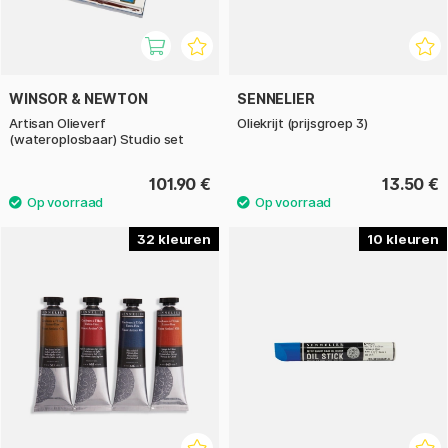
WINSOR & NEWTON
SENNELIER
Artisan Olieverf
Oliekrijt (prijsgroep 3)
(wateroplosbaar) Studio set
101.90 €
13.50 €
32
10