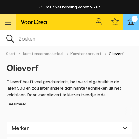
Gratis verzending vanaf 95 €*
Gratis verzending vanaf 95 €*
Levering 2-6 werkdagen
Levering 2-6 werkdagen
Start
Kunstenaarsmateriaal
Kunstenaarsverf
Olieverf
Olieverf
Olieverf heeft veel geschiedenis, het werd al gebruikt in de
jaren 500 en zou later andere dominante technieken uit het
veld slaan. Door voor olieverf te kiezen treed je in de
voetsporen van een aantal kunstenaars die deze
Lees meer
fantastische verf door de geschiedenis heen hebben
gebruikt! Ongeacht of je een beginner bent of een veteraan,
je bent van harte welkom om een kijkje te nemen in ons
grote aanbod.
Merken