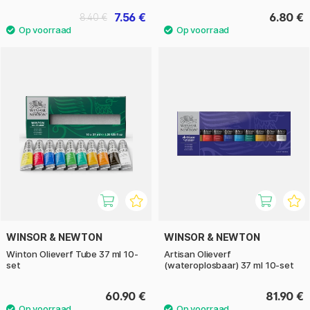
zijn om de verschillen tussen olieverf in verschillende
7.56 €
6.80 €
8.40 €
prijsklassen te kennen. Goedkopere verf voor beginners is
dunner en heeft niet zoveel pigment als de professionele
verf met een hogere verzadiging van de kleuren en een
langere houdbaarheid. Voor kunstenaarsmateriaal geldt
meestal hetzelfde als voor andere dingen, je krijgt waar je
voor betaalt. Dat hoeft niet per se iets slechts te zijn, maar
het maakt het voor iedereen mogelijk om te schilderen,
ongeacht de voorwaarden of voorkennis. Olieschilderijen
worden meestal op een doek of canvas gemaakt. We bieden
meerdere varianten en afmetingen aan van verschillende
merken, allemaal van 100 procent linnen en katoen.
Als het om penselen gaat moet je een synthetisch penseel
of een penseel van zwijnenhaar kiezen, omdat de stevigheid
van deze kwasten geschikt is voor de dikkere verf. Een
WINSOR & NEWTON
WINSOR & NEWTON
paletmes kan het overbrengen van verf naar het
Winton Olieverf Tube 37 ml 10-
Artisan Olieverf
schildersoppervlak ook vergemakkelijken, en om alles
set
(wateroplosbaar) 37 ml 10-set
compleet te maken kun je een schilderspalet aanschaffen
dat je kunt gebruiken voor het mengen van verf en om de
60.90 €
81.90 €
verf waar je mee schildert ergens te bewaren. Kort gezegd,