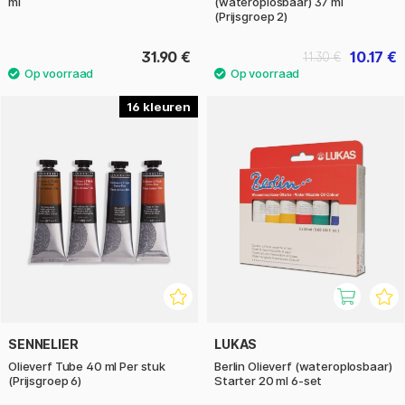
ml
(wateroplosbaar) 37 ml
(Prijsgroep 2)
31.90 €
10.17 €
11.30 €
16
SENNELIER
LUKAS
Olieverf Tube 40 ml Per stuk
Berlin Olieverf (wateroplosbaar)
(Prijsgroep 6)
Starter 20 ml 6-set