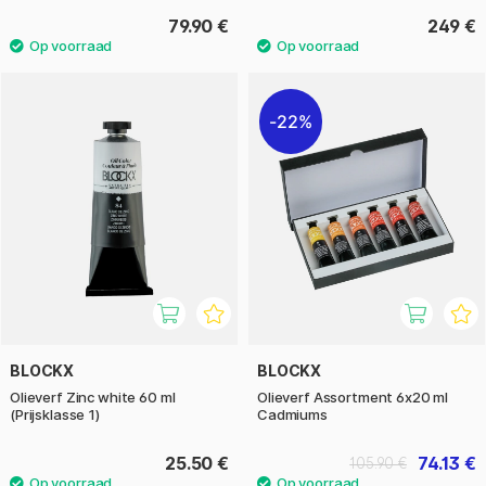
79.90 €
249 €
22%
BLOCKX
BLOCKX
Olieverf Zinc white 60 ml
Olieverf Assortment 6x20 ml
(Prijsklasse 1)
Cadmiums
25.50 €
74.13 €
105.90 €