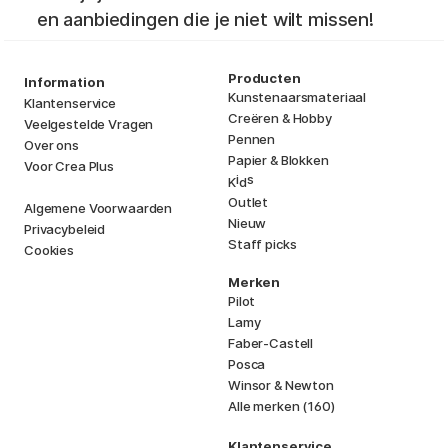
en aanbiedingen die je niet wilt missen!
Producten
Information
Kunstenaarsmateriaal
Klantenservice
Creëren & Hobby
Veelgestelde Vragen
Pennen
Over ons
Papier & Blokken
Voor Crea Plus
i
s
K
d
Outlet
Algemene Voorwaarden
Nieuw
Privacybeleid
Staff picks
Cookies
Merken
Pilot
Lamy
Faber-Castell
Posca
Winsor & Newton
Alle merken (160)
Klantenservice