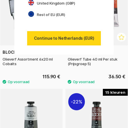
United Kingdom (GBP)
Rest of EU (EUR)
Continue to Netherlands (EUR)
BLOCKX
SENNELIER
Olieverf Assortment 6x20 ml
Olieverf Tube 40 ml Per stuk
Cobalts
(Prijsgroep 5)
115.90 €
36.50 €
15
22%