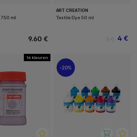
ART CREATION
 750 ml
Textile Dye 50 ml
4 €
9.60 €
5 €
16
20%