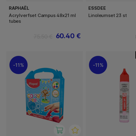
RAPHAËL
ESSDEE
Acrylverfset Campus 48x21 ml
Linoleumset 23 st
tubes
60.40 €
75.50 €
11%
11%