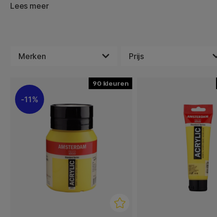
als beginners van alle leeftijden. Schilderen haalt een cr
Lees meer
ons allemaal, ook bij de moeilijkst te overtuigen persone
laat het dagelijks leven even voor wat het is. Meng kleu
en laat niets in de weg staan voor je creatieve moment. 
en vrienden en maak het tot een terugkerende activiteit i
Merken
Prijs
90
11%