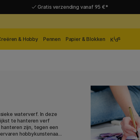
Gratis verzending vanaf 95 €*
Levering 2-6 werkdagen
i
s
Creëren & Hobby
Pennen
Papier & Blokken
K
d
ssieke waterverf. In deze
kst te hanteren verf
hanteren zijn, tegen een
l ervaren hobbykunstenaars