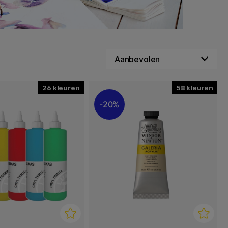
26
58
20%