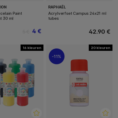
ION
RAPHAËL
celain Paint
Acrylverfset Campus 24x21 ml
t 30 ml
tubes
4 €
42.90 €
5 €
16
20
11%