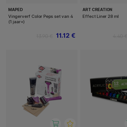
MAPED
ART CREATION
Vingerverf Color Peps set van 4
Effect Liner 28 ml
(1 jaar+)
11.12 €
13.90 €
4.40 