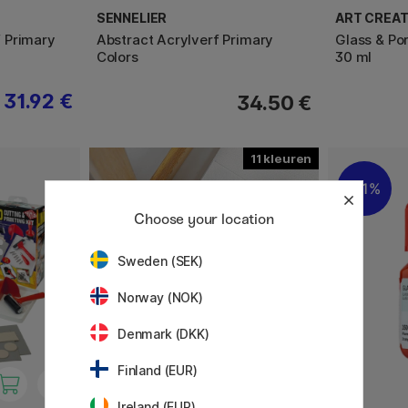
SENNELIER
ART CREAT
 Primary
Abstract Acrylverf Primary
Glass & Po
Colors
30 ml
31.92 €
34.50 €
11
11%
Choose your location
Sweden (SEK)
Norway (NOK)
Denmark (DKK)
Finland (EUR)
Ireland (EUR)