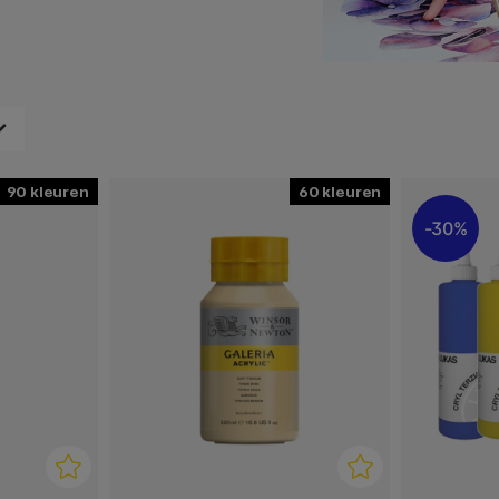
eatieve kant naar boven bij
n. Kom tot rust met verf en
ren, creëer nieuwe patronen
Schilder samen met familie
n je leven.
90
60
30%