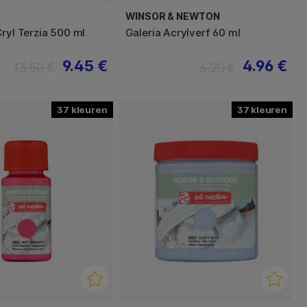
WINSOR & NEWTON
Cryl Terzia 500 ml
Galeria Acrylverf 60 ml
9.45 €
4.96 €
13.50 €
6.20 €
37
37