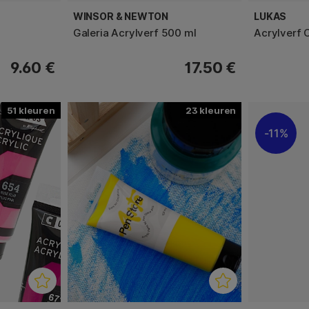
WINSOR & NEWTON
LUKAS
Galeria Acrylverf 500 ml
Acrylverf 
9.60 €
17.50 €
51
23
11%