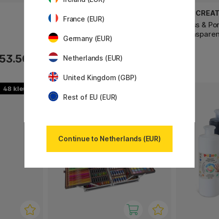
PEN STORE ARTS
ART CREAT
France (EUR)
Acrylverf 500 ml
Glass & Por
Transparen
Germany (EUR)
53.50 €
12.50 €
Netherlands (EUR)
United Kingdom (GBP)
48
Rest of EU (EUR)
Continue to Netherlands (EUR)