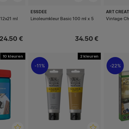
ESSDEE
ART CREAT
12x21 ml
Linoleumkleur Basic 100 ml x 5
Vintage Ch
24.50 €
34.50 €
10
2
11%
22%