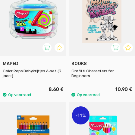
MAPED
BOOKS
Color Peps Babykrijtjes 6-set (3
Grafitti Characters for
jaar+)
Beginners
8.60 €
10.90 €
11%