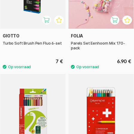
GIOTTO
FOLIA
Turbo Soft Brush Pen Fluo 6-set
Parels Set Eenhoorn Mix 170-
pack
7 €
6.90 €