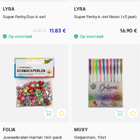
LYRA
LYRA
Super Ferby Duo 6-set
Super Ferby 6-set Neon (+3 jaar)
11.83 €
16.90 €
16.90 €
FOLIA
MOXY
Juweelkralen Harten 160-pack
Gelpennen, 10st