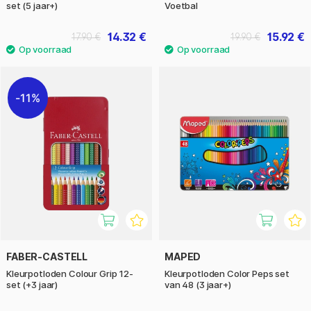
set (5 jaar+)
Voetbal
14.32 €
15.92 €
17.90 €
19.90 €
11%
FABER-CASTELL
MAPED
Kleurpotloden Colour Grip 12-
Kleurpotloden Color Peps set
set (+3 jaar)
van 48 (3 jaar+)