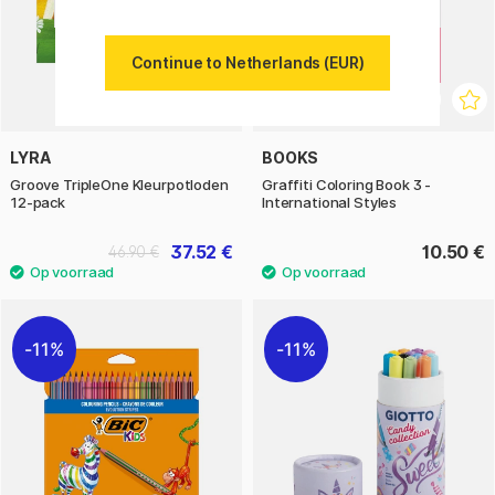
Continue to Netherlands (EUR)
LYRA
BOOKS
Groove TripleOne Kleurpotloden
Graffiti Coloring Book 3 -
12-pack
International Styles
37.52 €
10.50 €
46.90 €
11%
11%