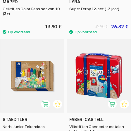
MAPED
LYRA
Gelkritjes Color Peps set van 10
Super Ferby 12-set (+3 jaar)
(3+)
13.90 €
26.32 €
32.90 €
STAEDTLER
FABER-CASTELL
Noris Junior Tekendoos
Viltstiften Connector metalen