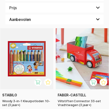
Makkelijk mee te nemen, leuk om te gebruiken – geef
Prijs
kinderen de vrijheid om te creëren, waar ze ook zijn!
STABILO
FABER-CASTELL
Woody 3-in-1 Kleurpotloden 10-
Viltstiften Connector 33-set
set (3 jaar+)
Vrachtwagen (3 jaar+)