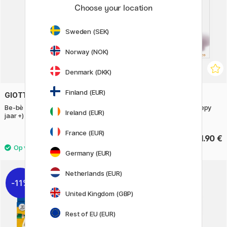
Choose your location
Sweden (SEK)
Norway (NOK)
Denmark (DKK)
Finland (EUR)
GIOTTO
BOOKS
Be-bè Kleurpotloden 6-set (2
Pop Manga: Cute and Creepy
Ireland (EUR)
jaar +)
Coloring Book
France (EUR)
16.50 €
21.90 €
Germany (EUR)
Netherlands (EUR)
11%
United Kingdom (GBP)
Rest of EU (EUR)