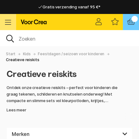
Gratis verzending vanaf 95 €*
Gratis verzending vanaf 95 €*
Levering 2-6 werkdagen
Levering 2-6 werkdagen
Start
Kids
Feestdagen / seizoen voor kinderen
Creatieve reiskits
Creatieve reiskits
Ontdek onze creatieve reiskits – perfect voor kinderen die
graag tekenen, schilderen en knutselen onderweg! Met
compacte en slimme sets vol kleurpotloden, krijtjes,
aquarelverf of stickers wordt elke reis een nieuw avontuur.
Lees meer
Of je nu op weg bent naar je vakantiebestemming, een lange
vlucht maakt of gewoon iets zoekt voor in de auto – er is
iets voor elke kleine kunstenaar.
Merken