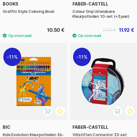
BOOKS
FABER-CASTELL
Graffiti Style Coloring Book
Colour Grip Uitwisbare
Kleurpotloden 10-set (+3 jaar)
10.50 €
11.92 €
14.90 €
11%
11%
BIC
FABER-CASTELL
Kids Evolution Kleurpotloden 36-
Viltstiften Connector 33-set