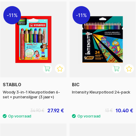
11%
11%
STABILO
BIC
Woody 3-in-1 Kleurpotloden 6-
Intensity Kleurpotlood 24-pack
set + puntenslijper (3 jaar+)
27.92 €
10.40 €
34.90 €
13 €