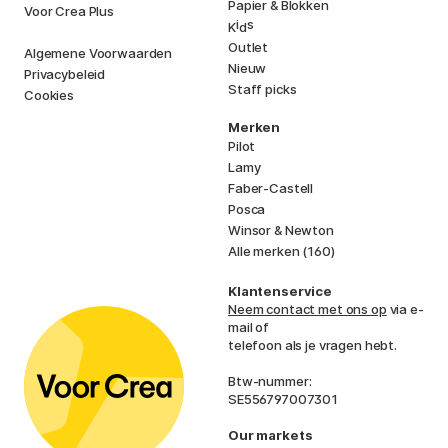
Papier & Blokken
Voor Crea Plus
i
s
K
d
Outlet
Algemene Voorwaarden
Nieuw
Privacybeleid
Staff picks
Cookies
Merken
Pilot
Lamy
Faber-Castell
Posca
Winsor & Newton
Alle merken (160)
Klantenservice
Neem contact met ons op
via e-
mail of
telefoon als je vragen hebt.
Btw-nummer:
SE556797007301
Our markets