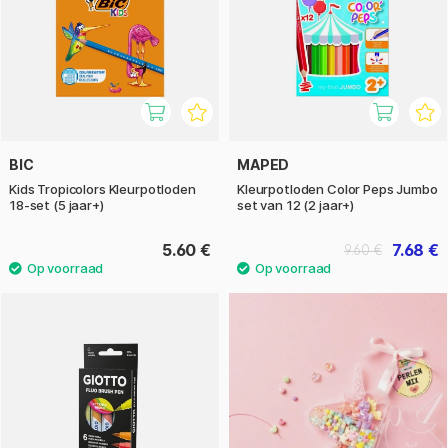
BIC
MAPED
Kids Tropicolors Kleurpotloden
Kleurpotloden Color Peps Jumbo
18-set (5 jaar+)
set van 12 (2 jaar+)
5.60 €
7.68 €
9.60 €