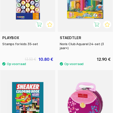
PLAYBOX
STAEDTLER
Stamps for kids 35-set
Noris Club Aquarel 24-set (3
jaar+)
10.80 €
12.90 €
13.50 €