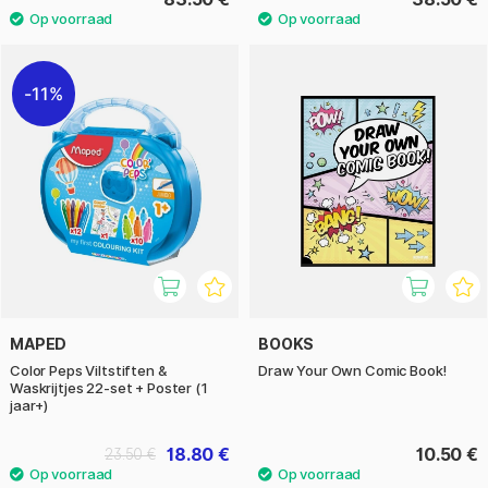
11%
MAPED
BOOKS
Color Peps Viltstiften &
Draw Your Own Comic Book!
Waskrijtjes 22-set + Poster (1
jaar+)
18.80 €
10.50 €
23.50 €