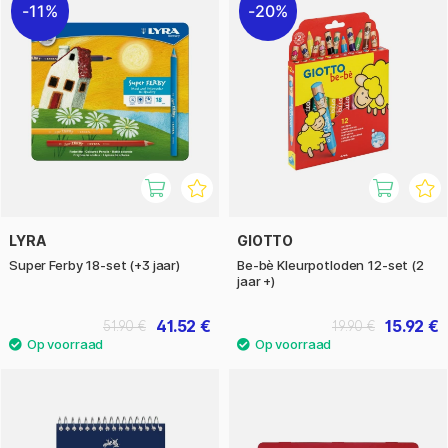
11%
20%
LYRA
GIOTTO
Super Ferby 18-set (+3 jaar)
Be-bè Kleurpotloden 12-set (2
jaar +)
41.52 €
15.92 €
51.90 €
19.90 €