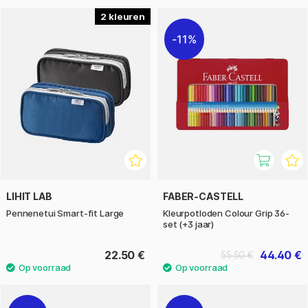
2
11%
LIHIT LAB
FABER-CASTELL
Pennenetui Smart-fit Large
Kleurpotloden Colour Grip 36-
set (+3 jaar)
22.50 €
44.40 €
55.50 €