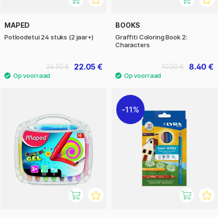
MAPED
BOOKS
Potloodetui 24 stuks (2 jaar+)
Graffiti Coloring Book 2:
Characters
22.05 €
8.40 €
24.50 €
10.50 €
11%