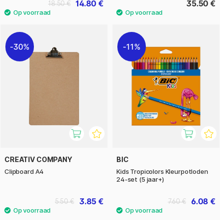
14.80 €
35.50 €
18.50 €
30%
11%
CREATIV COMPANY
BIC
Clipboard A4
Kids Tropicolors Kleurpotloden
24-set (5 jaar+)
3.85 €
6.08 €
5.50 €
7.60 €