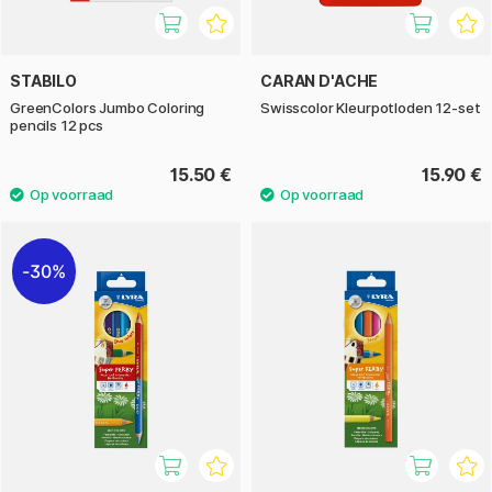
STABILO
CARAN D'ACHE
GreenColors Jumbo Coloring
Swisscolor Kleurpotloden 12-set
pencils 12 pcs
15.50 €
15.90 €
30%