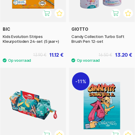
BIC
GIOTTO
Kids Evolution Stripes
Candy Collection Turbo Soft
Kleurpotloden 24-set (5 jaar+)
Brush Pen 12-set
11.12 €
13.20 €
13.90 €
16.50 €
11%