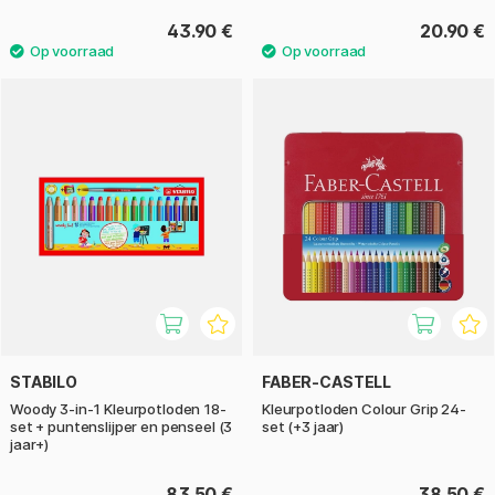
43.90 €
20.90 €
STABILO
FABER-CASTELL
Woody 3-in-1 Kleurpotloden 18-
Kleurpotloden Colour Grip 24-
set + puntenslijper en penseel (3
set (+3 jaar)
jaar+)
83.50 €
38.50 €