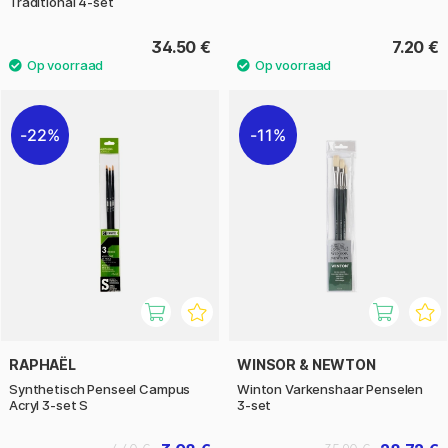
Traditional 4-set
34.50 €
7.20 €
22%
11%
RAPHAËL
WINSOR & NEWTON
Synthetisch Penseel Campus
Winton Varkenshaar Penselen
Acryl 3-set S
3-set