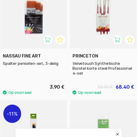
NASSAU FINE ART
PRINCETON
Spalter penselen-set, 3-delig
Velvetouch Synthetische
Borstel korte steel Professional
4-set
3.90 €
68.40 €
85.50 €
11%