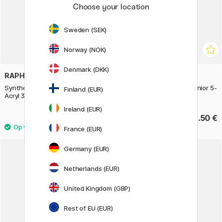
Choose your location
Sweden (SEK)
Norway (NOK)
Denmark (DKK)
RAPHAËL
PEN STORE ARTS
Synthetisch Penseel Campus
Synthetische penselen Junior 5-
Finland (EUR)
Acryl 3-set M
set
Ireland (EUR)
4.80 €
13.50 €
6 €
France (EUR)
Germany (EUR)
Netherlands (EUR)
United Kingdom (GBP)
Rest of EU (EUR)