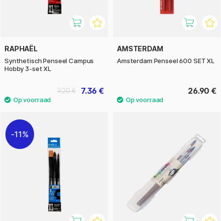
RAPHAËL
AMSTERDAM
Synthetisch Penseel Campus
Amsterdam Penseel 600 SET XL
Hobby 3-set XL
7.36 €
26.90 €
9.20 €
11%