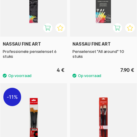
NASSAU FINE ART
NASSAU FINE ART
Professionele penselenset 6
Penselenset "All around" 10
stuks
stuks
4 €
7.90 €
11%