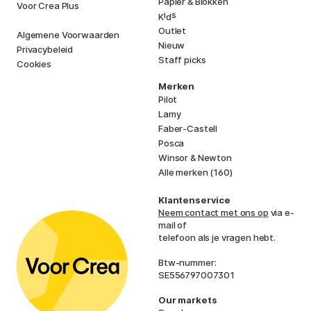
Papier & Blokken
Voor Crea Plus
i
s
K
d
Outlet
Algemene Voorwaarden
Nieuw
Privacybeleid
Staff picks
Cookies
Merken
Pilot
Lamy
Faber-Castell
Posca
Winsor & Newton
Alle merken (160)
Klantenservice
Neem contact met ons op
via e-
mail of
telefoon als je vragen hebt.
Btw-nummer:
SE556797007301
Our markets