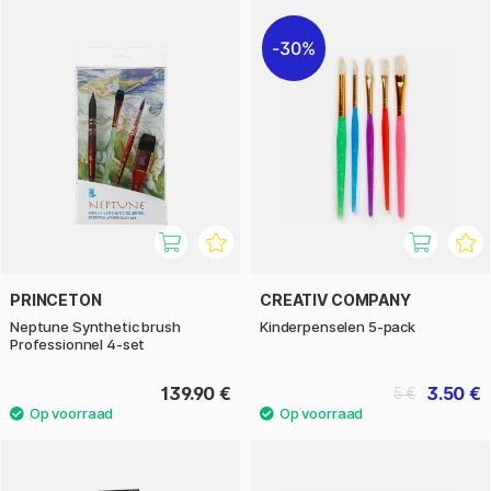
30%
PRINCETON
CREATIV COMPANY
Neptune Synthetic brush
Kinderpenselen 5-pack
Professionnel 4-set
139.90 €
3.50 €
5 €