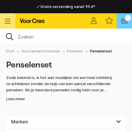
Gratis verzending vanaf 95 €*
Gratis verzending vanaf 95 €*
Levering 2-6 werkdagen
Levering 2-6 werkdagen
Start
Kunstenaarsmateriaal
Penselen
Penselenset
Penselenset
Zoals bekend is, is het wat moeilijker om een heel schilderij
te schilderen zonder de hulp van een aantal verschillende
penselen. Als je meerdere penselen nodig hebt voor je
volgende project, is de voordeligste optie om ze als set te
Lees meer
kopen. Hier vind je penselen in verschillende maten, vormen,
met verschillende haren en in uiteenlopende combinaties
waar jij je voorraad mee kunt aanvullen. Ongeacht prijsklasse
en niveau, wij denken dat je iets kunt vinden dat bij je past.
Merken
Of je nu schildert met aquarel-, olie- of acrylverf, als je