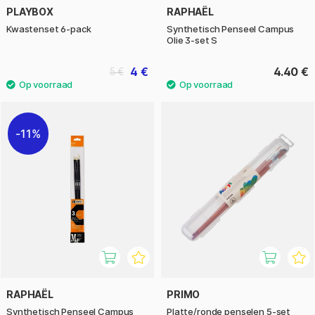
PLAYBOX
RAPHAËL
Kwastenset 6-pack
Synthetisch Penseel Campus
Olie 3-set S
4 €
4.40 €
5 €
11%
RAPHAËL
PRIMO
Synthetisch Penseel Campus
Platte/ronde penselen 5-set