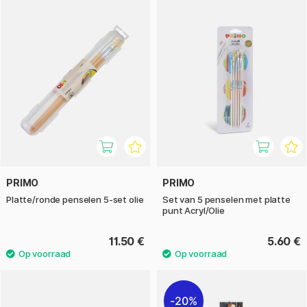
PRIMO
PRIMO
Platte/ronde penselen 5-set olie
Set van 5 penselen met platte
punt Acryl/Olie
11.50 €
5.60 €
20%