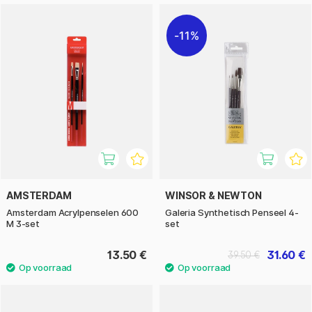
11%
AMSTERDAM
WINSOR & NEWTON
Amsterdam Acrylpenselen 600
Galeria Synthetisch Penseel 4-
M 3-set
set
13.50 €
31.60 €
39.50 €