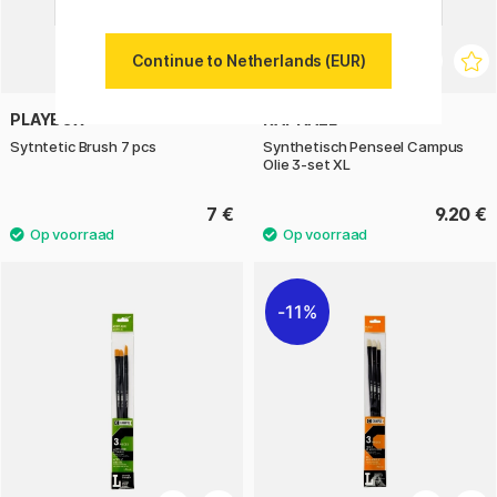
Continue to Netherlands (EUR)
PLAYBOX
RAPHAËL
Sytntetic Brush 7 pcs
Synthetisch Penseel Campus
Olie 3-set XL
7 €
9.20 €
11%