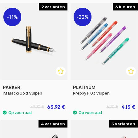
2
6
11%
22%
PARKER
PLATINUM
IM Black/Gold Vulpen
Preppy F 03 Vulpen
63.92 €
4.13 €
79.90 €
5.90 €
4
3