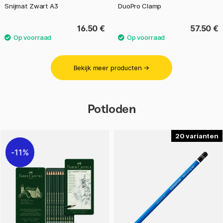
Snijmat Zwart A3
DuoPro Clamp
16.50 €
57.50 €
Bekijk meer producten →
Potloden
20
11%