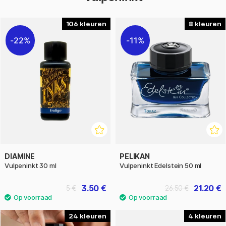
106
8
22%
11%
DIAMINE
PELIKAN
Vulpeninkt 30 ml
Vulpeninkt Edelstein 50 ml
3.50 €
21.20 €
5 €
26.50 €
24
4