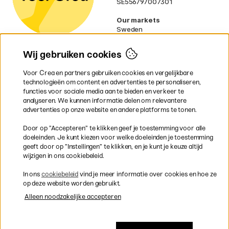
SE556797007301
Our markets
Sweden
Norway
Denmark
Wij gebruiken cookies
Finland
France
Voor Crea en partners gebruiken cookies en vergelijkbare
Ireland
technologieën om content en advertenties te personaliseren,
Germany
functies voor sociale media aan te bieden en verkeer te
UK
analyseren. We kunnen informatie delen om relevantere
EU
advertenties op onze website en andere platforms te tonen.
* Specifieke
verzendvoorwaarden
Door op ”Accepteren” te klikken geef je toestemming voor alle
gelden voor volumineuze producten.
doeleinden. Je kunt kiezen voor welke doeleinden je toestemming
geeft door op ”Instellingen” te klikken, en je kunt je keuze altijd
wijzigen in ons cookiebeleid.
Snel en veilig met creditcard of iDEAL
In ons
cookiebeleid
vind je meer informatie over cookies en hoe ze
op deze website worden gebruikt.
Alleen noodzakelijke accepteren
Gratis verzending vanaf 95 €