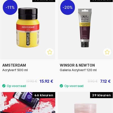
11%
20%
AMSTERDAM
WINSOR & NEWTON
Acrylverf 500 ml
Galeria Acrylverf 120 ml
15.92 €
7.12 €
19.90 €
8.90 €
46
39