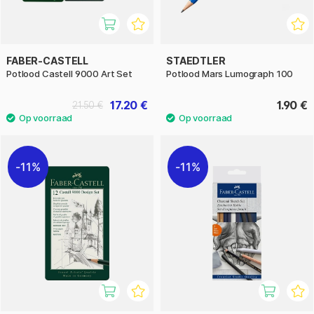
FABER-CASTELL
STAEDTLER
Potlood Castell 9000 Art Set
Potlood Mars Lumograph 100
17.20 €
1.90 €
21.50 €
11%
11%