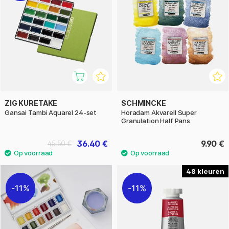
ZIG KURETAKE
SCHMINCKE
Gansai Tambi Aquarel 24-set
Horadam Akvarell Super
Granulation Half Pans
36.40 €
9.90 €
45.50 €
48
11%
11%