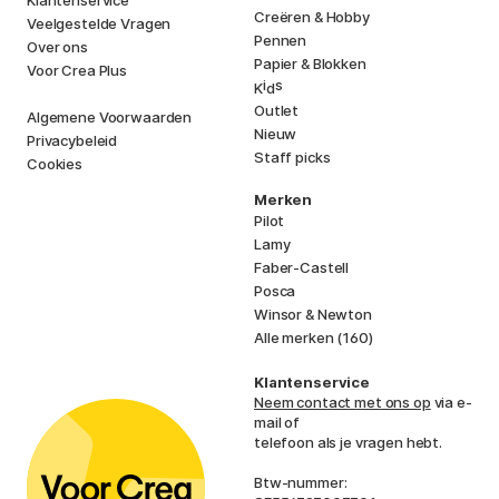
Creëren & Hobby
Veelgestelde Vragen
Pennen
Over ons
Papier & Blokken
Voor Crea Plus
i
s
K
d
Outlet
Algemene Voorwaarden
Nieuw
Privacybeleid
Staff picks
Cookies
Merken
Pilot
Lamy
Faber-Castell
Posca
Winsor & Newton
Alle merken (160)
Klantenservice
Neem contact met ons op
via e-
mail of
telefoon als je vragen hebt.
Btw-nummer: