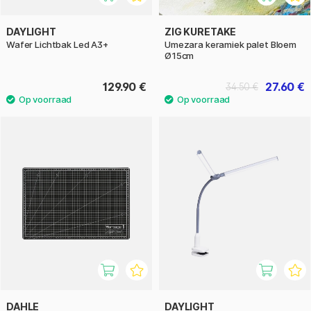
DAYLIGHT
ZIG KURETAKE
Wafer Lichtbak Led A3+
Umezara keramiek palet Bloem
Ø15cm
129.90 €
27.60 €
34.50 €
DAHLE
DAYLIGHT