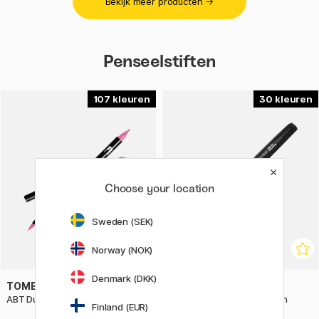
Bekijk meer producten →
Penseelstiften
107
30
Choose your location
Sweden (SEK)
Norway (NOK)
Denmark (DKK)
TOMBOW
PENTEL
ABT Dual Brush Pen
Fude Touch Brush Sign Pen
Finland (EUR)