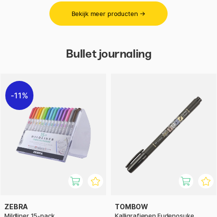
Bekijk meer producten →
Bullet journaling
11%
ZEBRA
TOMBOW
Mildliner 15-pack
Kalligrafiepen Fudenosuke