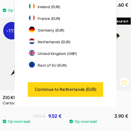
4.60 €
3.60 €
Ireland (EUR)
France (EUR)
51
11%
Germany (EUR)
Netherlands (EUR)
United Kingdom (GBP)
Rest of EU (EUR)
Continue to Netherlands (EUR)
ZIG KURETAKE
FABER-CASTELL
Cartoonist Brush Pen No. 22
PITT Artist Brush
9.52 €
3.90 €
11.90 €