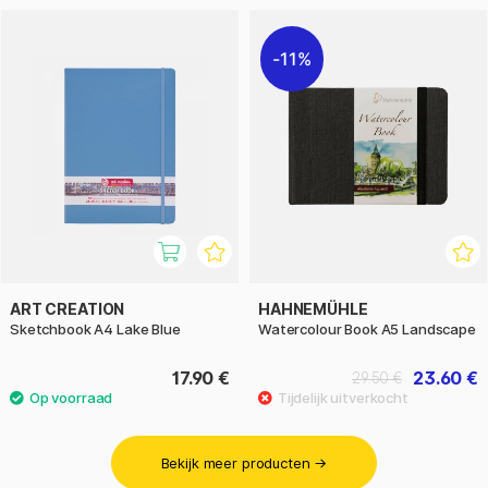
11%
ART CREATION
HAHNEMÜHLE
Sketchbook A4 Lake Blue
Watercolour Book A5 Landscape
17.90 €
23.60 €
29.50 €
Bekijk meer producten →