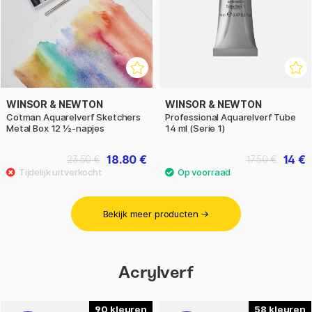
WINSOR & NEWTON
WINSOR & NEWTON
Cotman Aquarelverf Sketchers
Professional Aquarelverf Tube
Metal Box 12 ½-napjes
14 ml (Serie 1)
18.80 €
14 €
23.50 €
17.50 €
Bekijk meer producten →
Acrylverf
90
58