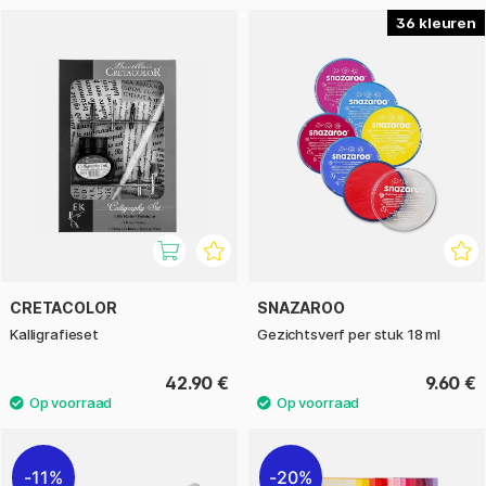
36
CRETACOLOR
SNAZAROO
Kalligrafieset
Gezichtsverf per stuk 18 ml
42.90 €
9.60 €
11%
20%