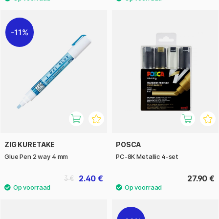
11%
ZIG KURETAKE
POSCA
Glue Pen 2 way 4 mm
PC-8K Metallic 4-set
2.40 €
27.90 €
3 €