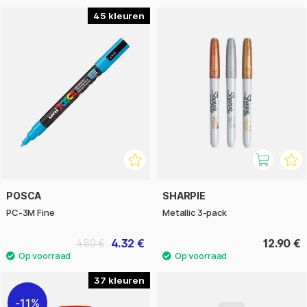
45
POSCA
SHARPIE
PC-3M Fine
Metallic 3-pack
4.32 €
12.90 €
4.80 €
37
11%