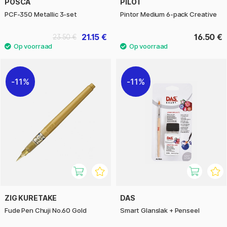
POSCA
PILOT
PCF-350 Metallic 3-set
Pintor Medium 6-pack Creative
21.15 €
16.50 €
23.50 €
11%
11%
ZIG KURETAKE
DAS
Fude Pen Chuji No.60 Gold
Smart Glanslak + Penseel