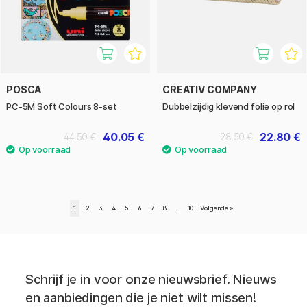
POSCA
CREATIV COMPANY
PC-5M Soft Colours 8-set
Dubbelzijdig klevend folie op rol
40.05 €
22.80 €
44.50 €
28.50 €
1
2
3
4
5
6
7
8
..
10
Volgende
»
Schrijf je in voor onze nieuwsbrief. Nieuws
en aanbiedingen die je niet wilt missen!