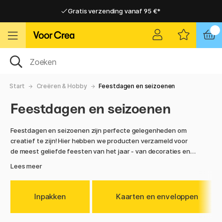
Gratis verzending vanaf 95 €*
Gratis verzending vanaf 95 €*
Levering 2-6 werkdagen
Levering 2-6 werkdagen
Start
Creëren & Hobby
Feestdagen en seizoenen
Feestdagen en seizoenen
Feestdagen en seizoenen zijn perfecte gelegenheden om
creatief te zijn! Hier hebben we producten verzameld voor
de meest geliefde feesten van het jaar - van decoraties en
knutselspullen tot creatieve doe-het-zelfpakketten
Lees meer
waarmee je gemakkelijk iets unieks kunt maken.
Voor Halloween vind je hier alles wat je nodig hebt om
Inpakken
Kaarten en enveloppen
spookachtig te versieren - verf, papier, kwasten en meer om
maskers, kaarslantaarns of griezelige decoraties te maken.