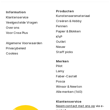
Producten
Information
Kunstenaarsmateriaal
Klantenservice
Creëren & Hobby
Veelgestelde Vragen
Pennen
Over ons
Papier & Blokken
Voor Crea Plus
i
s
K
d
Outlet
Algemene Voorwaarden
Nieuw
Privacybeleid
Staff picks
Cookies
Merken
Pilot
Lamy
Faber-Castell
Posca
Winsor & Newton
Alle merken (160)
Klantenservice
Neem contact met ons op
via e-