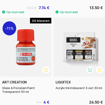
7.74 €
13.50 €
8.60 €
20
11%
ART CREATION
LIQUITEX
Glass & Porcelain Paint
Acrylic Ink Iridescent 3-set 30 ml
Transparent 30 ml
4 €
26.50 €
5 €