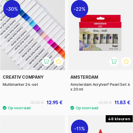
30%
22%
CREATIV COMPANY
AMSTERDAM
Multimarker 24-set
Amsterdam Acrylverf Pearl Set 6
x 20 ml
12.95 €
11.83 €
18.50 €
16.90 €
48
11%