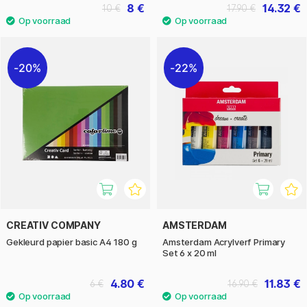
8 €
14.32 €
10 €
17.90 €
20%
22%
CREATIV COMPANY
AMSTERDAM
Gekleurd papier basic A4 180 g
Amsterdam Acrylverf Primary
Set 6 x 20 ml
4.80 €
11.83 €
6 €
16.90 €