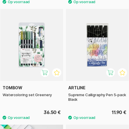
TOMBOW
ARTLINE
Watercoloring set Greenery
Supreme Calligraphy Pen 5-pack
Black
36.50 €
11.90 €