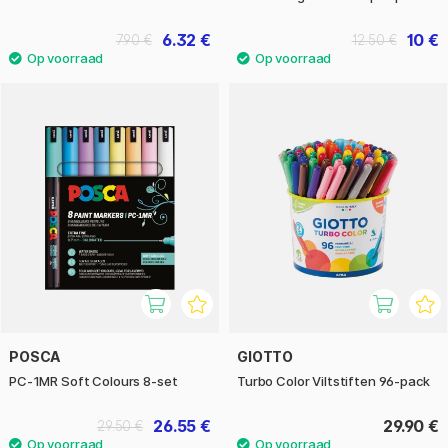
6.32 €
10 €
7.90 €
12.50 €
POSCA
GIOTTO
PC-1MR Soft Colours 8-set
Turbo Color Viltstiften 96-pack
26.55 €
29.90 €
29.50 €