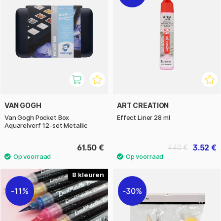
VAN GOGH
ART CREATION
Van Gogh Pocket Box
Effect Liner 28 ml
Aquarelverf 12-set Metallic
61.50 €
3.52 €
4.40 €
8
11%
30%