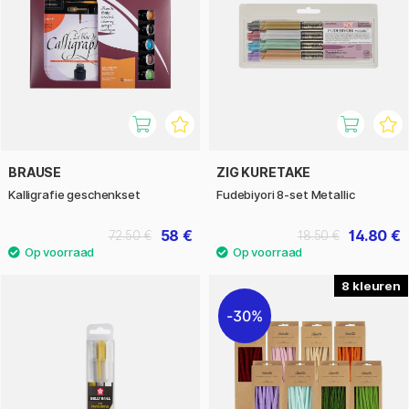
BRAUSE
ZIG KURETAKE
Kalligrafie geschenkset
Fudebiyori 8-­set Metallic
58 €
14.80 €
72.50 €
18.50 €
8
30%