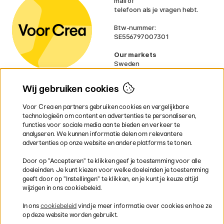
mail of
telefoon als je vragen hebt.
Btw-nummer:
SE556797007301
Our markets
Sweden
Norway
Denmark
Wij gebruiken cookies
Finland
France
Voor Crea en partners gebruiken cookies en vergelijkbare
Ireland
technologieën om content en advertenties te personaliseren,
Germany
functies voor sociale media aan te bieden en verkeer te
UK
analyseren. We kunnen informatie delen om relevantere
EU
advertenties op onze website en andere platforms te tonen.
* Specifieke
verzendvoorwaarden
Door op ”Accepteren” te klikken geef je toestemming voor alle
gelden voor volumineuze producten.
doeleinden. Je kunt kiezen voor welke doeleinden je toestemming
geeft door op ”Instellingen” te klikken, en je kunt je keuze altijd
wijzigen in ons cookiebeleid.
Snel en veilig met creditcard of iDEAL
In ons
cookiebeleid
vind je meer informatie over cookies en hoe ze
op deze website worden gebruikt.