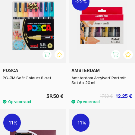
22%
POSCA
AMSTERDAM
PC-3M Soft Colours 8-set
Amsterdam Acrylverf Portrait
Set 6 x 20 ml
39.50 €
12.25 €
17.50 €
11%
11%