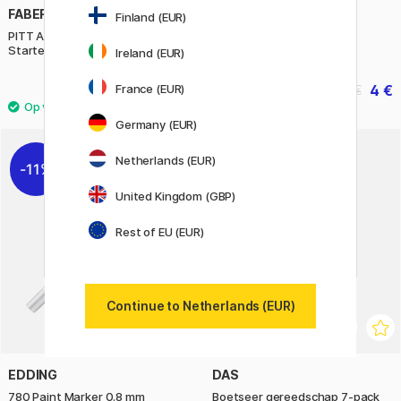
FABER-CASTELL
ART CREATION
Finland (EUR)
PITT Artist Hand Lettering
Textile Dye 50 ml
Starter Set 8-pack
Ireland (EUR)
France (EUR)
22.32 €
4 €
27.90 €
5 €
Germany (EUR)
5
Netherlands (EUR)
11%
11%
United Kingdom (GBP)
Rest of EU (EUR)
Continue to Netherlands (EUR)
EDDING
DAS
780 Paint Marker 0.8 mm
Boetseer gereedschap 7-pack