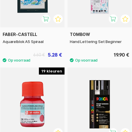
FABER-CASTELL
TOMBOW
Aquarelblok A5 Spiraal
Hand Lettering Set Beginner
5.28 €
19.90 €
6.60 €
19