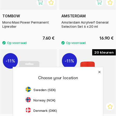
TOMBOW
AMSTERDAM
Mono Maxi Power Permanent
Amsterdam Acrylverf General
Lijmroller
Selection Set 6 x 20 ml
7.60 €
16.90 €
20
11%
11%
Choose your location
Sweden (SEK)
Norway (NOK)
Denmark (DKK)