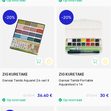
20%
20%
ZIG KURETAKE
ZIG KURETAKE
Gansai Tambi Aquarel 24-set II
Gansai Tambi Portable
Aquarelset x 14
36.40 €
30 €
45.50 €
37.50 €