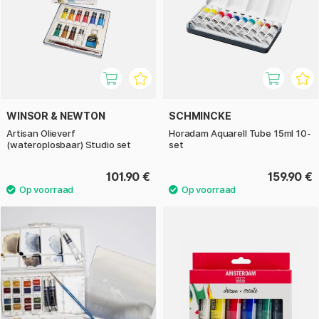
WINSOR & NEWTON
SCHMINCKE
Artisan Olieverf
Horadam Aquarell Tube 15ml 10-
(wateroplosbaar) Studio set
set
101.90 €
159.90 €