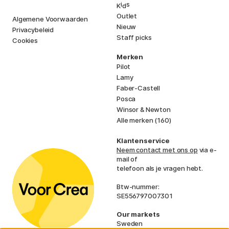
i
s
K
d
Outlet
Algemene Voorwaarden
Nieuw
Privacybeleid
Staff picks
Cookies
Merken
Pilot
Lamy
Faber-Castell
Posca
Winsor & Newton
Alle merken (160)
Klantenservice
Neem contact met ons op
via e-
mail of
telefoon als je vragen hebt.
Btw-nummer:
SE556797007301
Our markets
Sweden