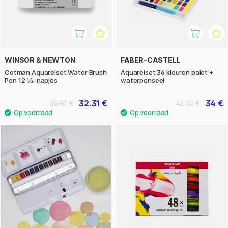
WINSOR & NEWTON
FABER-CASTELL
Cotman Aquarelset Water Brush
Aquarelset 36 kleuren palet +
Pen 12 ½-napjes
waterpenseel
32.31 €
34 €
35.90 €
42.50 €