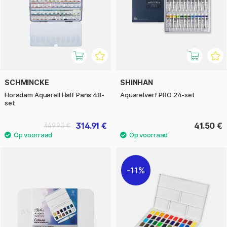
SCHMINCKE
SHINHAN
Horadam Aquarell Half Pans 48-
Aquarelverf PRO 24-set
set
314.91 €
41.50 €
349.90 €
11%