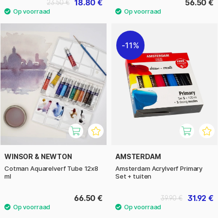
18.80 €
56.50 €
23.50 €
11%
WINSOR & NEWTON
AMSTERDAM
Cotman Aquarelverf Tube 12x8
Amsterdam Acrylverf Primary
ml
Set + tuiten
66.50 €
31.92 €
39.90 €