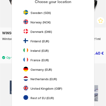
Choose your location
Sweden (SEK)
Norway (NOK)
Denmark (DKK)
WINSOR & NEWTON
RAPHAËL
Winton Oil Wooden Box 16-set
Acrylverfset Campus 48x21 ml
Finland (EUR)
tubes
Ireland (EUR)
99.50 €
60.40 €
75.50 €
France (EUR)
Germany (EUR)
Netherlands (EUR)
United Kingdom (GBP)
Rest of EU (EUR)