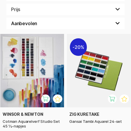
wateroplosbare verf die bovendien erg praktisch is, en
aquarel, waar de verf de zuiverste pigmenten bevat en die
Prijs
bekend staat om zijn glans, duurzaamheid en kleursterkte.
Maak een keuze uit verschillende soorten verf met moderne
en traditionele pigmenten om uitstekend kleuren te kunnen
mengen.
20%
WINSOR & NEWTON
ZIG KURETAKE
Cotman Aquarelverf Studio Set
Gansai Tambi Aquarel 24-set
45 ½-napjes