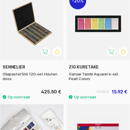
20%
SENNELIER
ZIG KURETAKE
Oliepastel 5ml 120-set Houten
Gansai Tambi Aquarel 6-set
doos
Pearl Colors
425.50 €
15.92 €
19.90 €