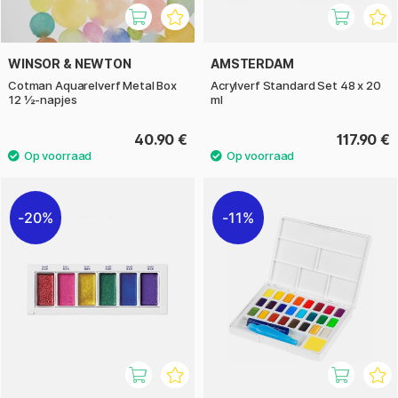
WINSOR & NEWTON
AMSTERDAM
Cotman Aquarelverf Metal Box
Acrylverf Standard Set 48 x 20
12 ½-napjes
ml
40.90 €
117.90 €
20%
11%