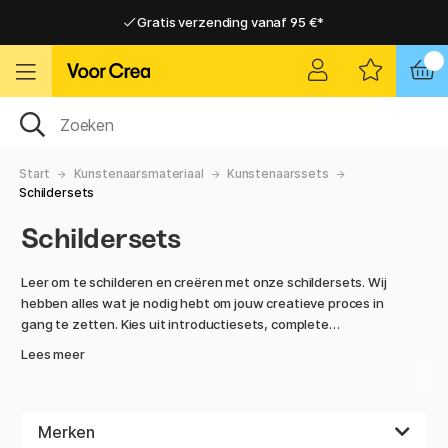
Gratis verzending vanaf 95 €*
Gratis verzending vanaf 95 €*
Levering 2-6 werkdagen
Levering 2-6 werkdagen
Start
Kunstenaarsmateriaal
Kunstenaarssets
Schildersets
Schildersets
Leer om te schilderen en creëren met onze schildersets. Wij
hebben alles wat je nodig hebt om jouw creatieve proces in
gang te zetten. Kies uit introductiesets, complete
schildersets en schildersets in verschillende maten. We
Lees meer
hebben sets die gouache bevatten - een waterverf die
wordt gemaakt van grof geraspt pigment, olieverf die
geproduceerd wordt met geraffineerde en gemodificeerde
lijnzaad- en zonnebloemolie, acryl - een sneldrogende en
Merken