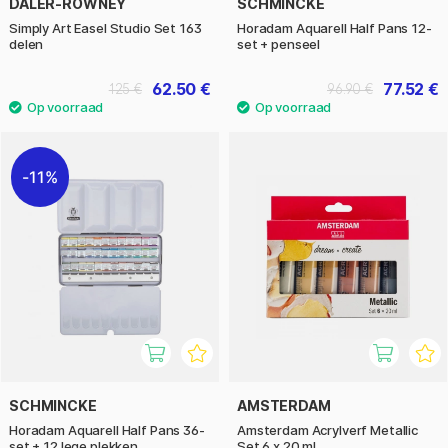
DALER-ROWNEY
SCHMINCKE
Simply Art Easel Studio Set 163
Horadam Aquarell Half Pans 12-
delen
set + penseel
62.50 €
77.52 €
125 €
96.90 €
11%
SCHMINCKE
AMSTERDAM
Horadam Aquarell Half Pans 36-
Amsterdam Acrylverf Metallic
set + 12 lege plekken
Set 6 x 20 ml