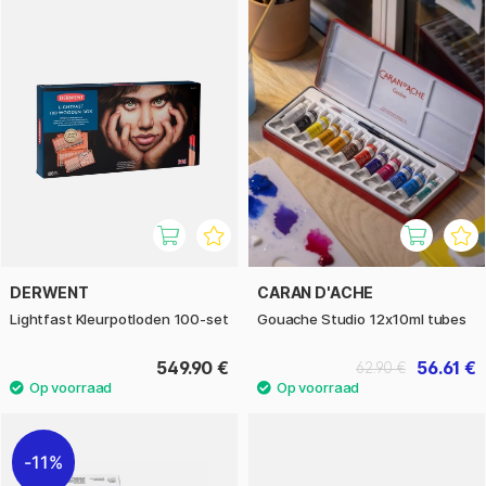
DERWENT
CARAN D'ACHE
Lightfast Kleurpotloden 100-set
Gouache Studio 12x10ml tubes
549.90 €
56.61 €
62.90 €
11%