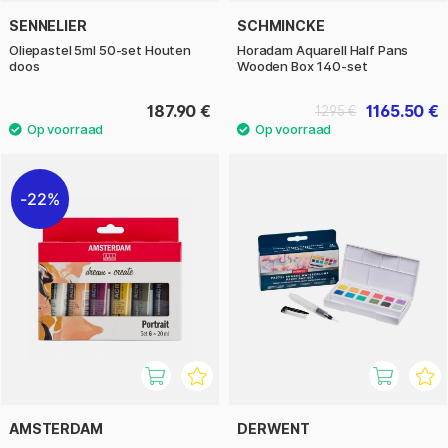
SENNELIER
SCHMINCKE
Oliepastel 5ml 50-set Houten
Horadam Aquarell Half Pans
doos
Wooden Box 140-set
187.90 €
1165.50 €
1295 €
22%
AMSTERDAM
DERWENT