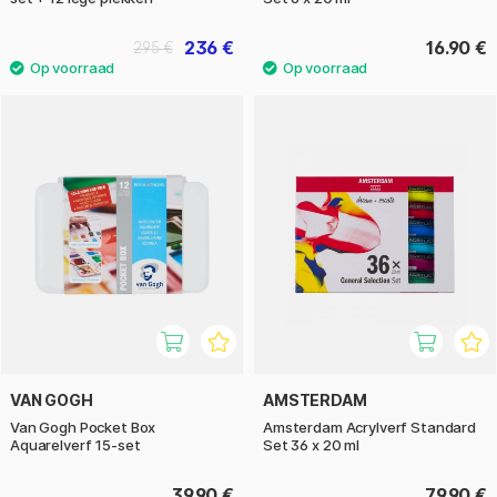
236 €
16.90 €
295 €
VAN GOGH
AMSTERDAM
Van Gogh Pocket Box
Amsterdam Acrylverf Standard
Aquarelverf 15-set
Set 36 x 20 ml
39.90 €
79.90 €