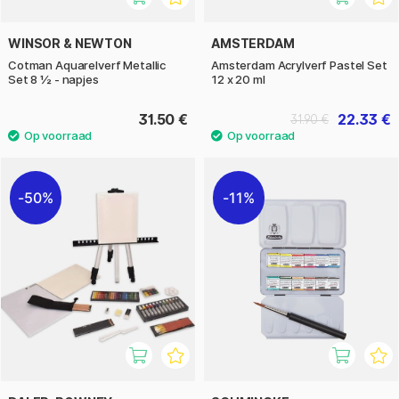
WINSOR & NEWTON
AMSTERDAM
Cotman Aquarelverf Metallic
Amsterdam Acrylverf Pastel Set
Set 8 ½ - napjes
12 x 20 ml
31.50 €
22.33 €
31.90 €
50%
11%