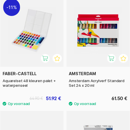
11%
FABER-CASTELL
AMSTERDAM
Aquarelset 48 kleuren palet +
Amsterdam Acrylverf Standard
waterpenseel
Set 24 x 20 ml
51.92 €
61.50 €
64.90 €