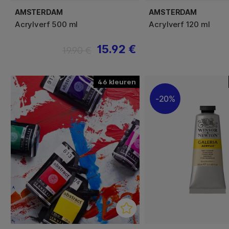
is het op deze oppervlakken een vrijwel volledig dekkend
AMSTERDAM
AMSTERDAM
Acrylverf 500 ml
Acrylverf 120 ml
Voor het schilderen kun je onder andere kiezen voor een
wat stijver is en de kleur aankan, maar er bestaat echter 
15.92 €
19.90 €
sporen achterlaat omdat de haren van het penseel grover zi
voorkomen, kun je een stijf synthetisch penseel probere
46
Je kunt ook proberen om te schilderen met een roller of
grotere oppervlakken. Een groot voordeel van acrylverf 
20%
accessoires makkelijk schoongemaakt kunnen worden, wa
wateroplosbaar.