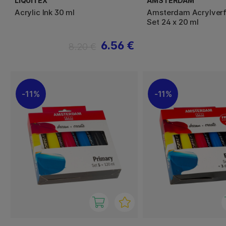
LIQUITEX
AMSTERDAM
Acrylic Ink 30 ml
Amsterdam Acrylverf
Set 24 x 20 ml
6.56 €
8.20 €
11%
11%