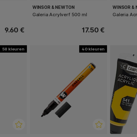
e verf.
WINSOR & NEWTON
WINSOR &
Galeria Acrylverf 500 ml
Galeria Ac
 zwijnenhaarpenseel dat
het risico dat dit penseel
9.60 €
17.50 €
jn. Als je dit wilt
n.
58
40
 spons, bijvoorbeeld op
is dat penselen en andere
nt de verf is