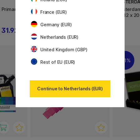
MOLOTOW
AMSTERD
 Primary
One4All Refill 30ml
Amsterdam
France (EUR)
Set 12 x 20
Germany (EUR)
31.92 €
8.60 €
Netherlands (EUR)
United Kingdom (GBP)
18
11%
Rest of EU (EUR)
Continue to Netherlands (EUR)