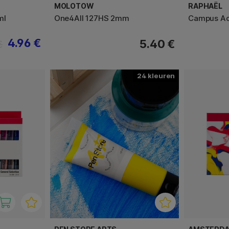
MOLOTOW
RAPHAËL
ml
One4All 127HS 2mm
Campus Acr
4.96 €
5.40 €
€
24