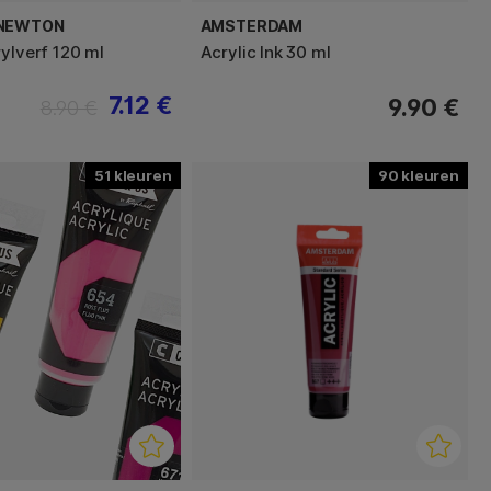
 NEWTON
AMSTERDAM
rylverf 120 ml
Acrylic Ink 30 ml
7.12 €
9.90 €
8.90 €
51
90