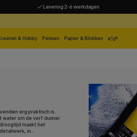
Levering 2-6 werkdagen
Gratis verzending vanaf 95 €*
Levering 2-6 werkdagen
i
s
Creëren & Hobby
Pennen
Papier & Blokken
K
d
endien erg praktisch is.
et water om de verf dunner
droogtijd maakt het
detailwerk, in