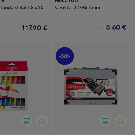
AM
MOLOTOW
Standard Set 48 x 20
One4All 227HS 4mm
5.60 €
117.90 €
7 €
30%