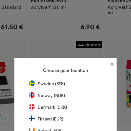
PEN STORE ARTS
AMSTERD
 Standard
Acrylverf 120 ml
Acrylverf 
ml
61.50 €
6.90 €
44
Choose your location
Sweden (SEK)
Norway (NOK)
Denmark (DKK)
Finland (EUR)
Ireland (EUR)