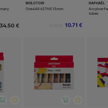
MOLOTOW
RAPHAËL
rimary
One4All 627HS 15mm
Acrylverfs
tubes
10.71 €
34.50 €
11.90 €