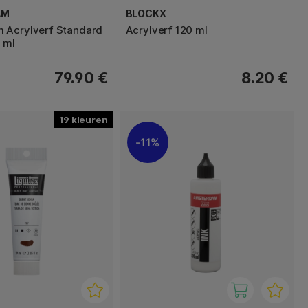
AM
BLOCKX
 Acrylverf Standard
Acrylverf 120 ml
 ml
79.90 €
8.20 €
19
11%