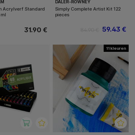
AM
DALER-ROWNEY
 Acrylverf Standard
Simply Complete Artist Kit 122
 ml
pieces
59.43 €
31.90 €
84.90 €
11