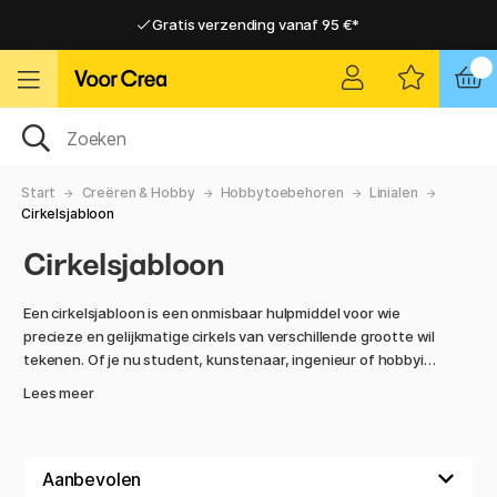
Gratis verzending vanaf 95 €*
Gratis verzending vanaf 95 €*
Levering 2-6 werkdagen
Levering 2-6 werkdagen
Start
Creëren & Hobby
Hobbytoebehoren
Linialen
Cirkelsjabloon
Cirkelsjabloon
Een cirkelsjabloon is een onmisbaar hulpmiddel voor wie
precieze en gelijkmatige cirkels van verschillende grootte wil
tekenen. Of je nu student, kunstenaar, ingenieur of hobbyist
bent, de cirkelsjabloon is een slim en betaalbaar hulpmiddel
Lees meer
dat je werk vereenvoudigt en telkens weer professionele
resultaten oplevert.
Of je nu werkt aan technisch tekenen, ontwerpen,