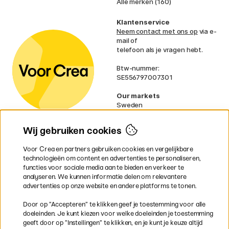
Alle merken (160)
Klantenservice
Neem contact met ons op
via e-
mail of
telefoon als je vragen hebt.
Btw-nummer:
SE556797007301
Our markets
Sweden
Norway
Denmark
Wij gebruiken cookies
Finland
France
Voor Crea en partners gebruiken cookies en vergelijkbare
Ireland
technologieën om content en advertenties te personaliseren,
Germany
functies voor sociale media aan te bieden en verkeer te
UK
analyseren. We kunnen informatie delen om relevantere
EU
advertenties op onze website en andere platforms te tonen.
* Specifieke
verzendvoorwaarden
Door op ”Accepteren” te klikken geef je toestemming voor alle
gelden voor volumineuze producten.
doeleinden. Je kunt kiezen voor welke doeleinden je toestemming
geeft door op ”Instellingen” te klikken, en je kunt je keuze altijd