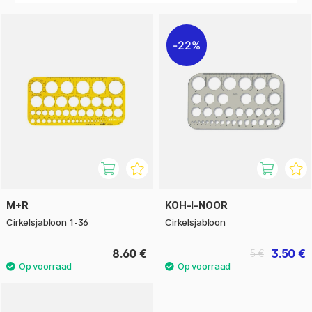
scrapbooking, bullet journalling of schoolwerk, met de
cirkelsjabloon maak je snel en eenvoudig perfecte ronde
vormen!
22%
M+R
KOH-I-NOOR
Cirkelsjabloon 1-36
Cirkelsjabloon
8.60 €
3.50 €
5 €