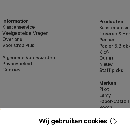
Information
Producten
Klantenservice
Kunstenaarsma
Veelgestelde Vragen
Creëren & Ho
Over ons
Pennen
Voor Crea Plus
Papier & Blok
i
s
K
d
Algemene Voorwaarden
Outlet
Privacybeleid
Nieuw
Cookies
Staff picks
Merken
Pilot
Lamy
Faber-Castell
Posca
Winsor & New
Alle merken (
Wij gebruiken cookies