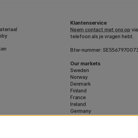
Klantenservice
teriaal
Neem contact met ons op
via
bby
telefoon als je vragen hebt.
ken
Btw-nummer: SE556797007
Our markets
Sweden
Norway
Denmark
Finland
France
Ireland
Germany
UK
ton
EU
160)