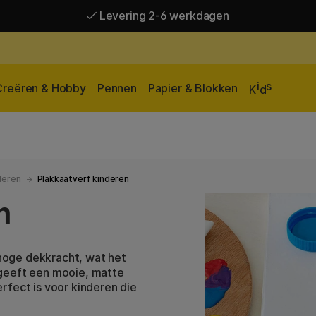
Levering 2-6 werkdagen
Gratis verzending vanaf 95 €*
Levering 2-6 werkdagen
i
s
Creëren & Hobby
Pennen
Papier & Blokken
K
d
deren
Plakkaatverf kinderen
n
hoge dekkracht, wat het
 geeft een mooie, matte
rfect is voor kinderen die