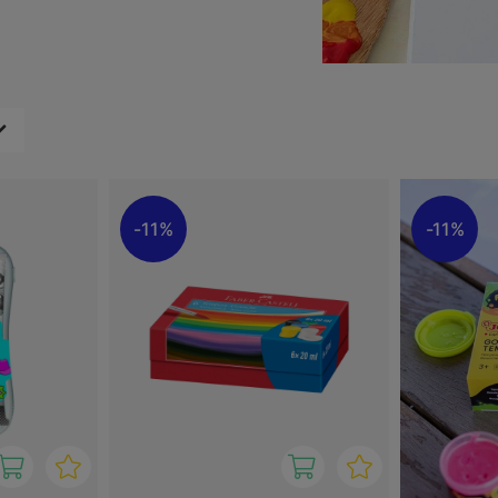
n uitstekend gemengd
oed aan papier, karton en
 is voor zowel knutselen
un creativiteit verkennen
11%
11%