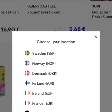
FABER-CASTELL
JOVI
ps set van
Gouacheverf 6-set
Gouache 4x
Dark (3 jaa
3.68 €
16.90 €
4.60 €
Choose your location
Sweden (SEK)
Norway (NOK)
Denmark (DKK)
Finland (EUR)
Ireland (EUR)
France (EUR)