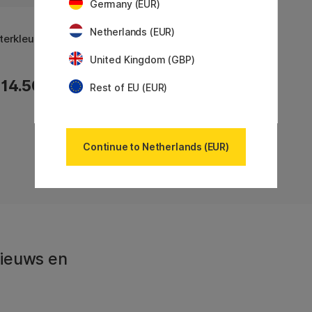
Germany (EUR)
Netherlands (EUR)
terkleuren
United Kingdom (GBP)
14.50 €
Rest of EU (EUR)
Toont
7
van
7
Continue to Netherlands (EUR)
 Nieuws en