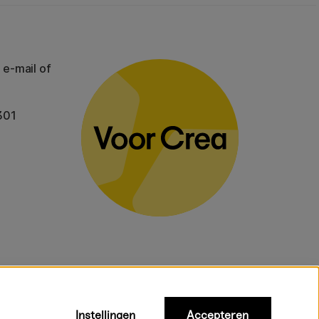
 e-mail of
301
Instellingen
Accepteren