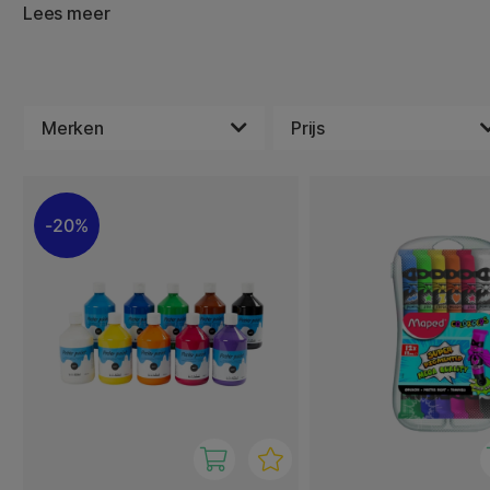
Lees meer
Gouache is gemakkelijk te gebruiken, droogt snel en ka
worden om eigen tinten te creëren. De kleuren hechten g
andere oppervlakken, waardoor het een geweldige keuze
thuis als schoolprojecten.
Merken
Prijs
Met een assortiment van mooie tinten kunnen kinderen h
en op een leuke en eenvoudige manier kunst maken.
20%