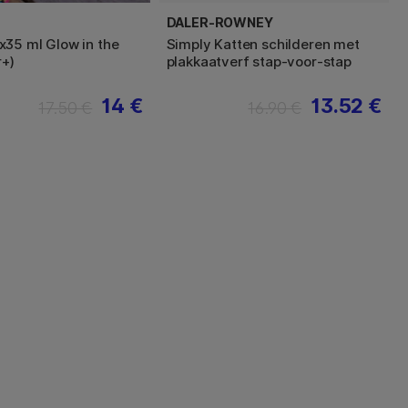
DALER-ROWNEY
35 ml Glow in the
Simply Katten schilderen met
r+)
plakkaatverf stap-voor-stap
14 €
13.52 €
17.50 €
16.90 €