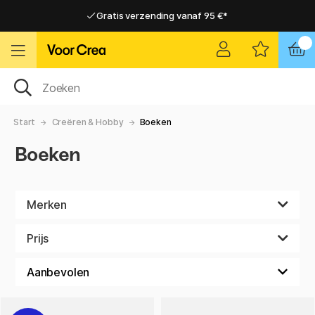
Gratis verzending vanaf 95 €*
Gratis verzending vanaf 95 €*
Levering 2-6 werkdagen
Levering 2-6 werkdagen
Start
Creëren & Hobby
Boeken
Boeken
Merken
Prijs