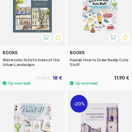
BOOKS
BOOKS
Watercolor Artist's Index of the
Kawaii: How to Draw Really Cute
Urban Landscape
Stuff
18 €
11.90 €
22.50 €
20%