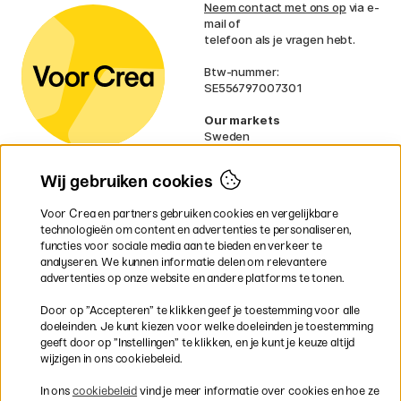
Neem contact met ons op
via e-
mail of
telefoon als je vragen hebt.
Btw-nummer:
SE556797007301
Our markets
Sweden
Norway
Denmark
Wij gebruiken cookies
Finland
France
Voor Crea en partners gebruiken cookies en vergelijkbare
Ireland
technologieën om content en advertenties te personaliseren,
Germany
functies voor sociale media aan te bieden en verkeer te
UK
analyseren. We kunnen informatie delen om relevantere
EU
advertenties op onze website en andere platforms te tonen.
* Specifieke
verzendvoorwaarden
Door op ”Accepteren” te klikken geef je toestemming voor alle
gelden voor volumineuze producten.
doeleinden. Je kunt kiezen voor welke doeleinden je toestemming
geeft door op ”Instellingen” te klikken, en je kunt je keuze altijd
wijzigen in ons cookiebeleid.
Snel en veilig met creditcard of iDEAL
In ons
cookiebeleid
vind je meer informatie over cookies en hoe ze