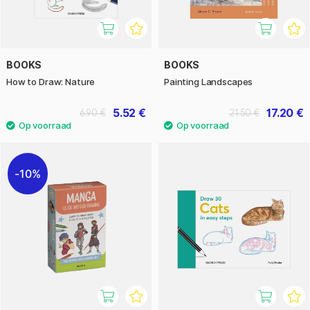
BOOKS
BOOKS
How to Draw: Nature
Painting Landscapes
5.52 €
17.20 €
6.90 €
21.50 €
10%