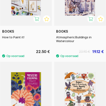
BOOKS
BOOKS
How to Paint it!
Atmospheric Buildings in
Watercolour
22.50 €
19.12 €
23.90 €