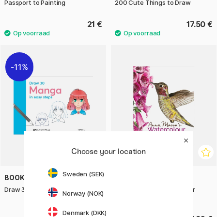
Passport to Painting
200 Cute Things to Draw
21 €
17.50 €
11%
Choose your location
Sweden (SEK)
BOOKS
BOOKS
Draw 30: Manga
Anna Mason's Watercolour
Norway (NOK)
World
Denmark (DKK)