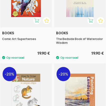
BOOKS
BOOKS
Comic Art Superheroes
The Bedside Book of Watercolor
Wisdom
19.90 €
19.90 €
20%
20%