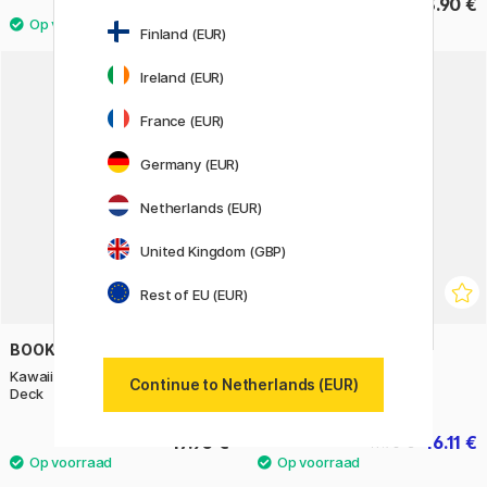
10.80 €
23.90 €
13.50 €
Finland (EUR)
Ireland (EUR)
10%
France (EUR)
Germany (EUR)
Netherlands (EUR)
United Kingdom (GBP)
Rest of EU (EUR)
BOOKS
BOOKS
Kawaii Cute and Easy Drawing
Watercolor Mixing Deck:
Continue to Netherlands (EUR)
Deck
Architecture
17.90 €
16.11 €
17.90 €