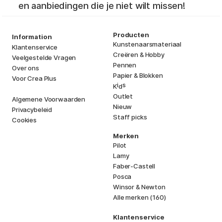
en aanbiedingen die je niet wilt missen!
Producten
Information
Kunstenaarsmateriaal
Klantenservice
Creëren & Hobby
Veelgestelde Vragen
Pennen
Over ons
Papier & Blokken
Voor Crea Plus
i
s
K
d
Outlet
Algemene Voorwaarden
Nieuw
Privacybeleid
Staff picks
Cookies
Merken
Pilot
Lamy
Faber-Castell
Posca
Winsor & Newton
Alle merken (160)
Klantenservice