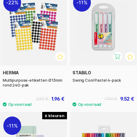
22%
11%
HERMA
STABILO
Multipurpose-etiketten Ø13mm
Swing Cool Pastel 4-pack
rond 240-pak
1.96 €
9.52 €
2.80 €
11.90 €
6
11%