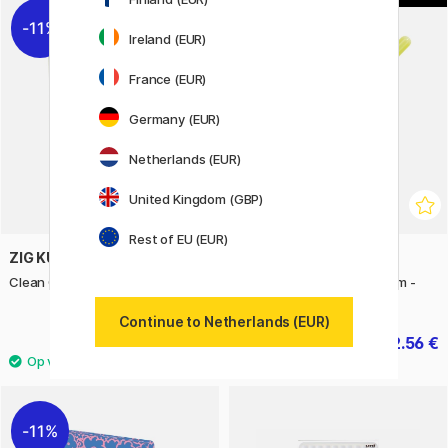
11%
11%
Ireland (EUR)
France (EUR)
Germany (EUR)
Netherlands (EUR)
United Kingdom (GBP)
Rest of EU (EUR)
ZIG KURETAKE
SAKURA
Clean Color Real Brush 30-set A
Gelly Roll Moonlight Medium -
Per Stuk
Continue to Netherlands (EUR)
95.92 €
2.56 €
119.90 €
3.20 €
11%