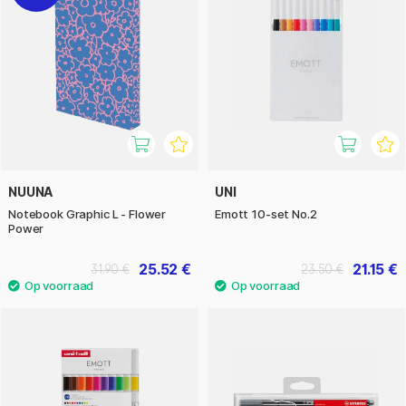
NUUNA
UNI
Notebook Graphic L - Flower
Emott 10-set No.2
Power
25.52 €
21.15 €
31.90 €
23.50 €