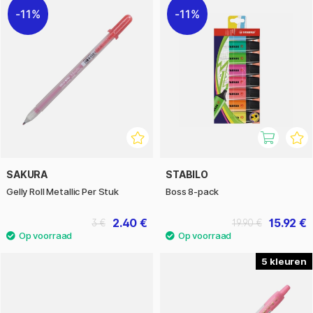
11%
11%
SAKURA
STABILO
Gelly Roll Metallic Per Stuk
Boss 8-pack
2.40 €
15.92 €
3 €
19.90 €
5