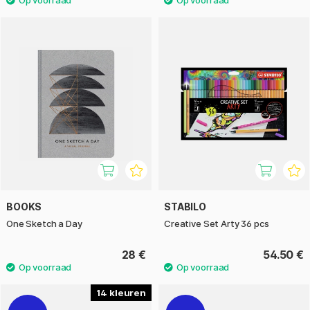
BOOKS
STABILO
One Sketch a Day
Creative Set Arty 36 pcs
28 €
54.50 €
14