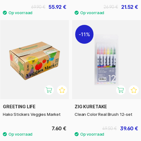
55.92 €
21.52 €
69.90 €
26.90 €
11%
GREETING LIFE
ZIG KURETAKE
Hako Stickers Veggies Market
Clean Color Real Brush 12-set
7.60 €
39.60 €
49.50 €