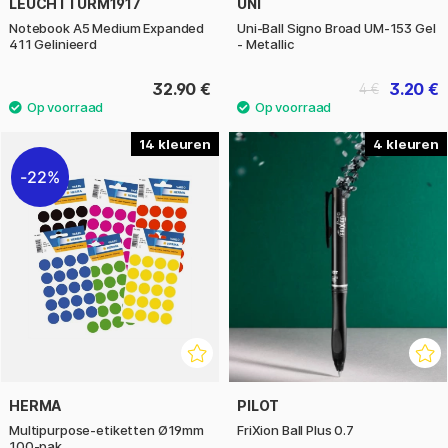
LEUCHTTURM1917
UNI
Notebook A5 Medium Expanded
Uni-Ball Signo Broad UM-153 Gel
411 Gelinieerd
- Metallic
32.90 €
3.20 €
4 €
14
4
22%
HERMA
PILOT
Multipurpose-etiketten Ø19mm
FriXion Ball Plus 0.7
100-pak