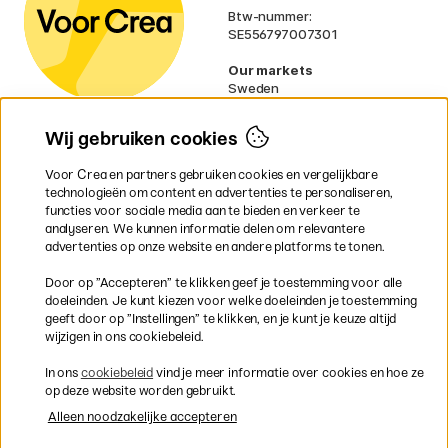
Btw-nummer:
SE556797007301
Our markets
Sweden
Norway
Denmark
Wij gebruiken cookies
Finland
France
Voor Crea en partners gebruiken cookies en vergelijkbare
Ireland
technologieën om content en advertenties te personaliseren,
Germany
functies voor sociale media aan te bieden en verkeer te
UK
analyseren. We kunnen informatie delen om relevantere
EU
advertenties op onze website en andere platforms te tonen.
* Specifieke
verzendvoorwaarden
Door op ”Accepteren” te klikken geef je toestemming voor alle
gelden voor volumineuze producten.
doeleinden. Je kunt kiezen voor welke doeleinden je toestemming
geeft door op ”Instellingen” te klikken, en je kunt je keuze altijd
wijzigen in ons cookiebeleid.
Snel en veilig met creditcard of iDEAL
In ons
cookiebeleid
vind je meer informatie over cookies en hoe ze
op deze website worden gebruikt.
Alleen noodzakelijke accepteren
Gratis verzending vanaf 95 €