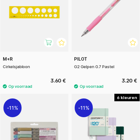
M+R
PILOT
Cirkelsjabloon
G2 Gelpen 0.7 Pastel
3.60 €
3.20 €
6
11%
11%