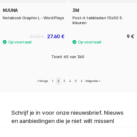
NUUNA
3M
Notebook Graphic L - Word Plays
Post-it tabbladen 15x50 5
kleuren
27.60 €
9 €
34.50 €
Toont
60
van
360
«
Vorige
1
2
3
4
5
6
Volgende
»
Schrijf je in voor onze nieuwsbrief. Nieuws
en aanbiedingen die je niet wilt missen!