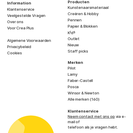
Producten
Information
Kunstenaarsmateriaal
Klantenservice
Creëren & Hobby
Veelgestelde Vragen
Pennen
Over ons
Papier & Blokken
Voor Crea Plus
i
s
K
d
Outlet
Algemene Voorwaarden
Nieuw
Privacybeleid
Staff picks
Cookies
Merken
Pilot
Lamy
Faber-Castell
Posca
Winsor & Newton
Alle merken (160)
Klantenservice
Neem contact met ons op
via e-
mail of
telefoon als je vragen hebt.