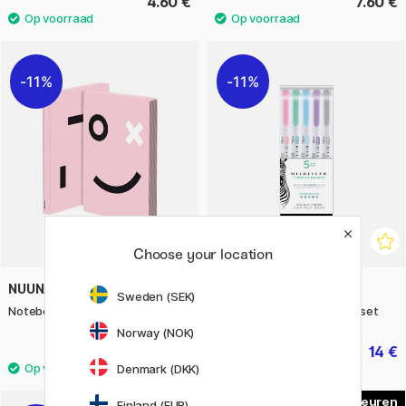
4.60 €
7.60 €
11%
11%
Choose your location
NUUNA
ZEBRA
Sweden (SEK)
Notebook Graphic L - OX
Mildliner 5-pack Favorites set
Norway (NOK)
25.52 €
14 €
31.90 €
17.50 €
Denmark (DKK)
10
Finland (EUR)