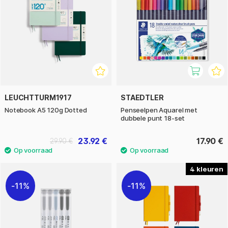
LEUCHTTURM1917
STAEDTLER
Notebook A5 120g Dotted
Penseelpen Aquarel met
dubbele punt 18-set
23.92 €
17.90 €
29.90 €
4
11%
11%