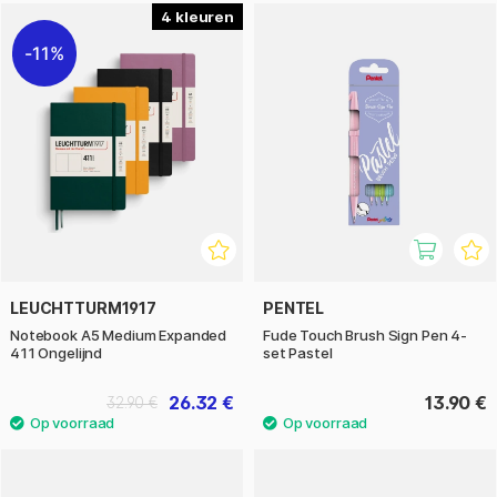
4
11%
LEUCHTTURM1917
PENTEL
Notebook A5 Medium Expanded
Fude Touch Brush Sign Pen 4-
411 Ongelijnd
set Pastel
26.32 €
13.90 €
32.90 €