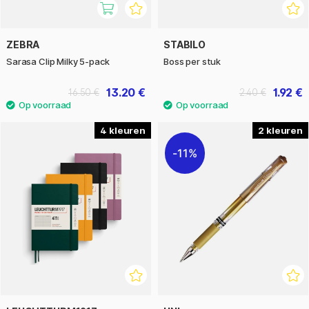
ZEBRA
STABILO
Sarasa Clip Milky 5-pack
Boss per stuk
13.20 €
1.92 €
16.50 €
2.40 €
4
2
11%