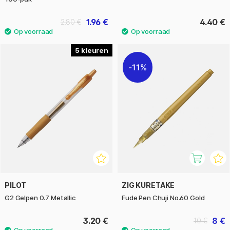
1.96 €
4.40 €
2.80 €
5
11%
PILOT
ZIG KURETAKE
G2 Gelpen 0.7 Metallic
Fude Pen Chuji No.60 Gold
3.20 €
8 €
10 €