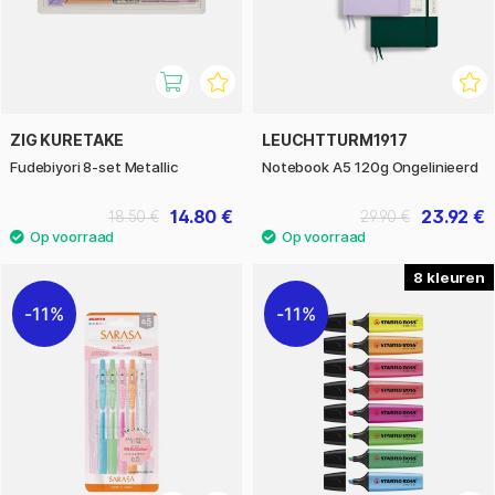
ZIG KURETAKE
LEUCHTTURM1917
Fudebiyori 8-­set Metallic
Notebook A5 120g Ongelinieerd
14.80 €
23.92 €
18.50 €
29.90 €
8
11%
11%