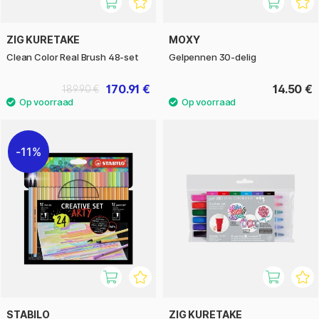
ZIG KURETAKE
MOXY
Clean Color Real Brush 48-set
Gelpennen 30-delig
170.91 €
14.50 €
189.90 €
11%
STABILO
ZIG KURETAKE