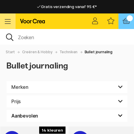
Gratis verzending vanaf 95 €*
Gratis verzending vanaf 95 €*
Levering 2-6 werkdagen
Levering 2-6 werkdagen
Start
Creëren & Hobby
Techniken
Bullet journaling
Bullet journaling
Merken
Prijs
14