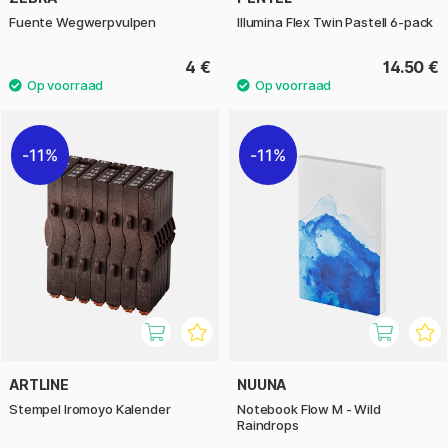
Fuente Wegwerpvulpen
Illumina Flex Twin Pastell 6-pack
4 €
14.50 €
11%
11%
ARTLINE
NUUNA
Stempel Iromoyo Kalender
Notebook Flow M - Wild
Raindrops