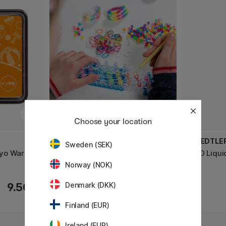
Choose your location
MOXY
STAEDTLE
Sweden (SEK)
oyo Warabe
Loom Bands XXL Kit +
FIMO Liqui
opbergdoos
Norway (NOK)
9.50 €
19.50 €
Denmark (DKK)
Finland (EUR)
Ireland (EUR)