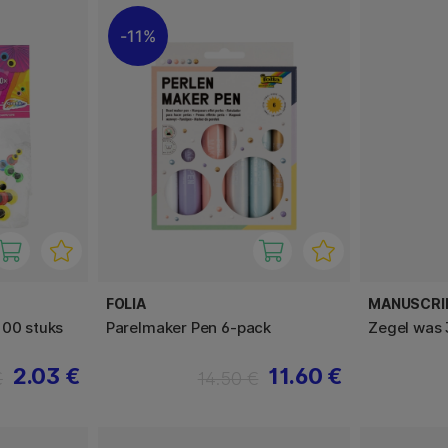
11%
FOLIA
MANUSCRI
100 stuks
Parelmaker Pen 6-pack
Zegel was 
2.03 €
11.60 €
€
14.50 €