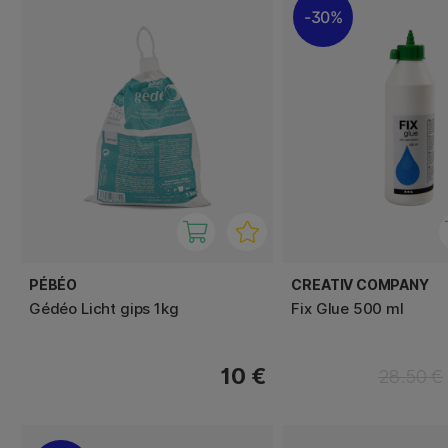
30%
PÉBÉO
CREATIV COMPANY
Gédéo Licht gips 1kg
Fix Glue 500 ml
10 €
28.50 €