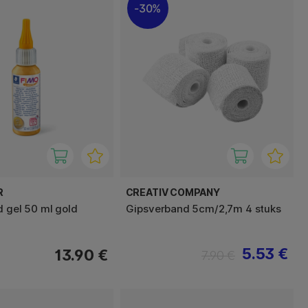
30%
R
CREATIV COMPANY
d gel 50 ml gold
Gipsverband 5cm/2,7m 4 stuks
5.53 €
13.90 €
7.90 €