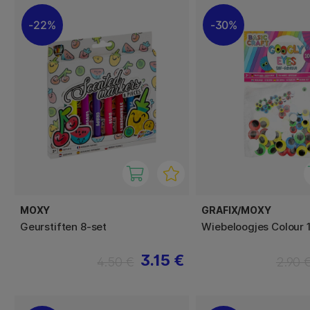
22%
30%
MOXY
GRAFIX/MOXY
Geurstiften 8-set
Wiebeloogjes Colour 
3.15 €
4.50 €
2.90 