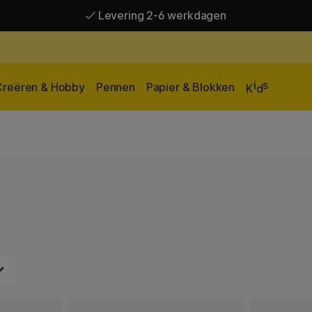
Gratis verzending vanaf 95 €*
Levering 2-6 werkdagen
i
s
Creëren & Hobby
Pennen
Papier & Blokken
K
d