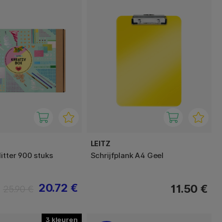
LEITZ
itter 900 stuks
Schrijfplank A4 Geel
20.72 €
11.50 €
25.90 €
3