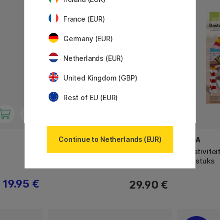
France (EUR)
Germany (EUR)
Netherlands (EUR)
United Kingdom (GBP)
Rest of EU (EUR)
Continue to Netherlands (EUR)
ESSDEE
FOLIA
Linoleumkleur Metallic 100 ml x 3
Creativitei
322 stuks
19.95 €
29.90 €