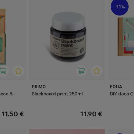
11%
PRIMO
FOLIA
boog 5-
Blackboard paint 250ml
DIY doos Gl
11.50 €
11.90 €