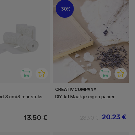
30%
CREATIV COMPANY
d 8 cm/3 m 4 stuks
DIY-kit Maak je eigen papier
20.23 €
13.50 €
28.90 €