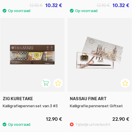
10.32 €
10.32 €
12.90 €
12.90 €
ZIG KURETAKE
NASSAU FINE ART
Kalligrafiepennen set van 3 #3
Kalligrafie pennenset Giftset
12.90 €
22.90 €