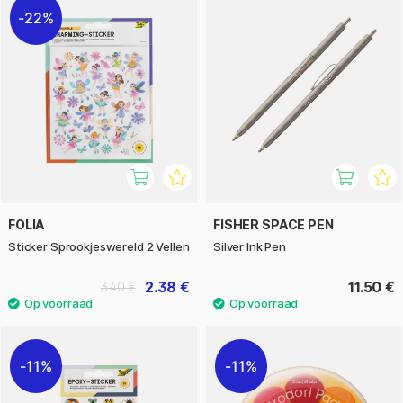
22%
FOLIA
FISHER SPACE PEN
Sticker Sprookjeswereld 2 Vellen
Silver Ink Pen
2.38 €
11.50 €
3.40 €
11%
11%