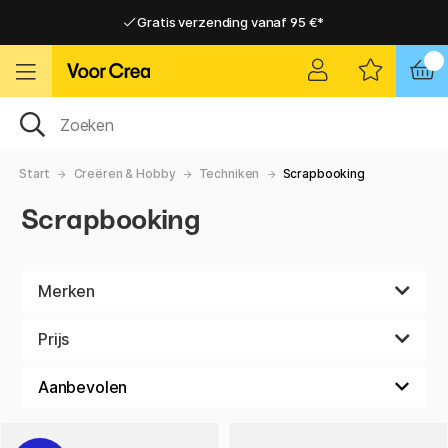
Gratis verzending vanaf 95 €*
Gratis verzending vanaf 95 €*
Levering 2-6 werkdagen
Levering 2-6 werkdagen
Start
Creëren & Hobby
Techniken
Scrapbooking
Scrapbooking
Merken
Prijs