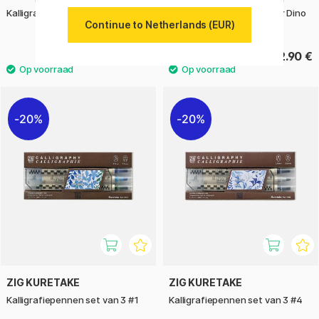
Kalligrafiepennen set van 3 #2
Stickers Honingraatpapier Dino
Continue to Netherlands (EUR)
1 Vel
12.90 €
2.90 €
20%
20%
ZIG KURETAKE
ZIG KURETAKE
Kalligrafiepennen set van 3 #1
Kalligrafiepennen set van 3 #4