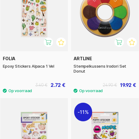
FOLIA
ARTLINE
Epoxy Stickers Alpaca 1 Vel
Stempelkussens Irodori Set
Donut
2.72 €
19.92 €
3.40 €
24.90 €
11%