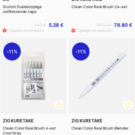
Scotch Dubbelzijdige
Clean Color Real Brush 24-set
zelfklevende tape
5.28 €
78.80 €
6.60 €
98.50 €
11%
11%
ZIG KURETAKE
ZIG KURETAKE
Clean Color Real Brush 6-set
Clean Color Real Brush Blender
Cool Gray