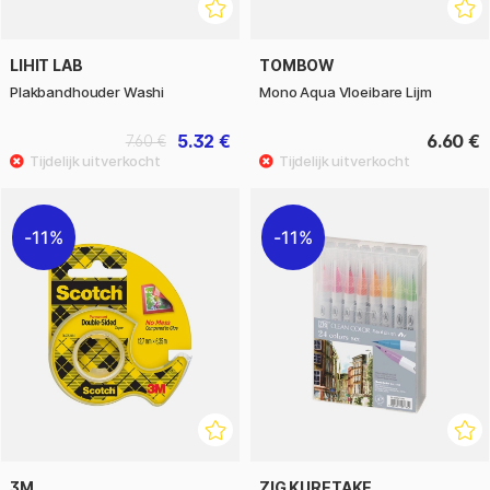
LIHIT LAB
TOMBOW
Plakbandhouder Washi
Mono Aqua Vloeibare Lijm
5.32 €
6.60 €
7.60 €
11%
11%
3M
ZIG KURETAKE