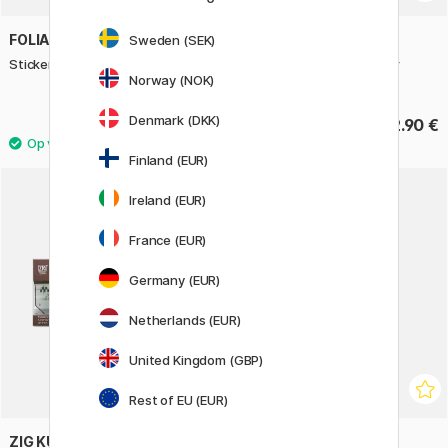
FOLIA
FOLIA
Sweden (SEK)
Stickers Piraten 2 Vellen
Stickers Honingraatpapier
Norway (NOK)
Zoete Oceaan 1 Vel
Denmark (DKK)
3.40 €
2.90 €
Finland (EUR)
Ireland (EUR)
France (EUR)
Germany (EUR)
Netherlands (EUR)
United Kingdom (GBP)
Rest of EU (EUR)
ZIG KURETAKE
FOLIA