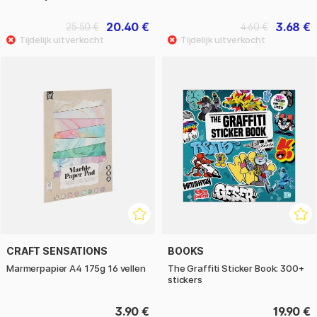
20.40 €
3.68 €
25.50 €
4.60 €
CRAFT SENSATIONS
BOOKS
Marmerpapier A4 175g 16 vellen
The Graffiti Sticker Book: 300+
stickers
3.90 €
19.90 €