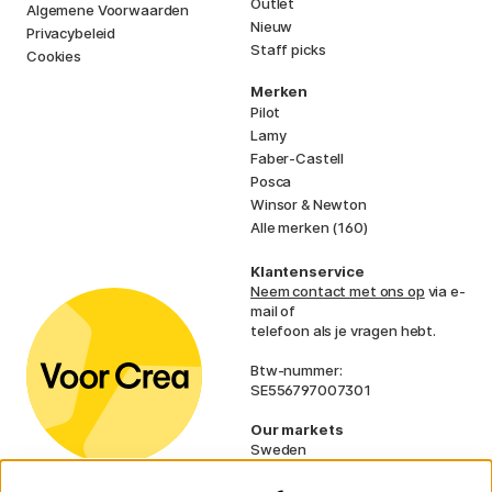
Outlet
Algemene Voorwaarden
Nieuw
Privacybeleid
Staff picks
Cookies
Merken
Pilot
Lamy
Faber-Castell
Posca
Winsor & Newton
Alle merken (160)
Klantenservice
Neem contact met ons op
via e-
mail of
telefoon als je vragen hebt.
Btw-nummer:
SE556797007301
Our markets
Sweden
Norway
Denmark