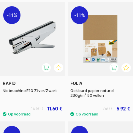
11%
11%
RAPID
FOLIA
Nietmachine E10 Zilver/Zwart
Gekleurd papier naturel
230g/m² 50 vellen
11.60 €
5.92 €
14.50 €
7.40 €