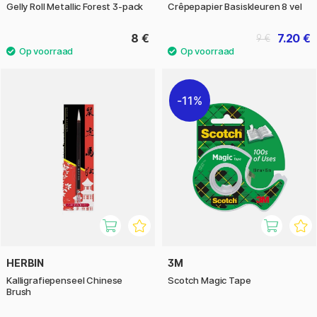
Gelly Roll Metallic Forest 3-pack
Crêpepapier Basiskleuren 8 vel
8 €
7.20 €
9 €
11%
HERBIN
3M
Kalligrafiepenseel Chinese
Scotch Magic Tape
Brush