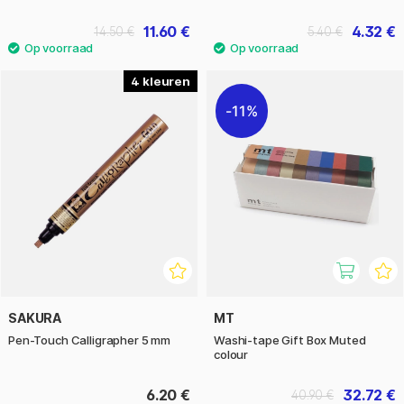
11.60 €
4.32 €
14.50 €
5.40 €
4
11%
SAKURA
MT
Pen-Touch Calligrapher 5 mm
Washi-tape Gift Box Muted
colour
6.20 €
32.72 €
40.90 €