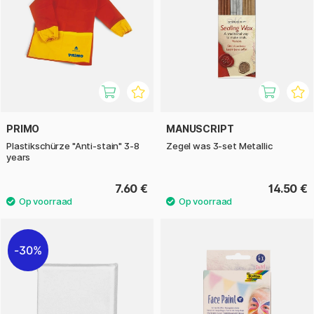
PRIMO
MANUSCRIPT
Plastikschürze "Anti-stain" 3-8
Zegel was 3-set Metallic
years
7.60 €
14.50 €
30%