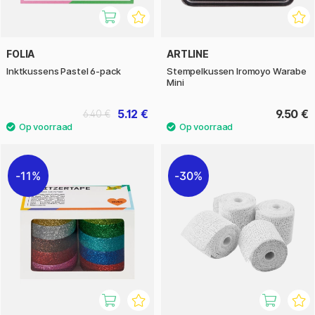
FOLIA
ARTLINE
Inktkussens Pastel 6-pack
Stempelkussen Iromoyo Warabe
Mini
5.12 €
9.50 €
6.40 €
11%
30%