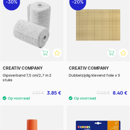
30%
20%
CREATIV COMPANY
CREATIV COMPANY
Gipsverband 7,5 cm/2,7 m 2
Dubbelzijdig klevend folie x 5
stuks
3.85 €
8.40 €
5.50 €
10.50 €