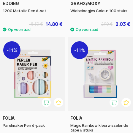
EDDING
GRAFIX/MOXY
1200 Metallic Pen 6-set
Wiebeloogjes Colour 100 stuks
14.80 €
2.03 €
18.50 €
2.90 €
11%
11%
FOLIA
FOLIA
Parelmaker Pen 6-pack
Magic Rainbow kleurwisselende
tape 6 stuks