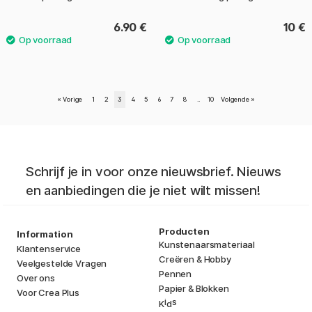
6.90 €
10 €
«
Vorige
1
2
3
4
5
6
7
8
..
10
Volgende
»
Schrijf je in voor onze nieuwsbrief. Nieuws
en aanbiedingen die je niet wilt missen!
Producten
Information
Kunstenaarsmateriaal
Klantenservice
Creëren & Hobby
Veelgestelde Vragen
Pennen
Over ons
Papier & Blokken
Voor Crea Plus
i
s
K
d