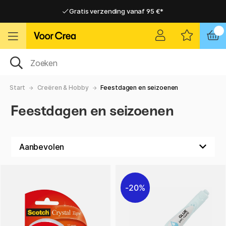
Gratis verzending vanaf 95 €*
Gratis verzending vanaf 95 €*
Levering 2-6 werkdagen
Levering 2-6 werkdagen
Start
Creëren & Hobby
Feestdagen en seizoenen
Feestdagen en seizoenen
20%