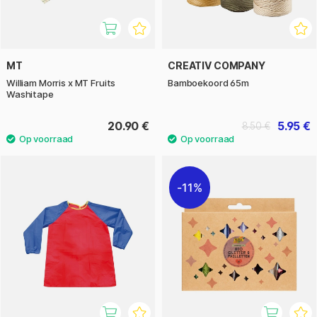
MT
CREATIV COMPANY
William Morris x MT Fruits
Bamboekoord 65m
Washitape
20.90 €
5.95 €
8.50 €
11%