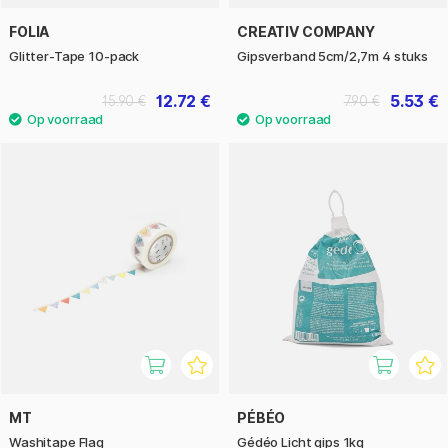
FOLIA
CREATIV COMPANY
Glitter-Tape 10-pack
Gipsverband 5cm/2,7m 4 stuks
12.72 €
5.53 €
15.90 €
7.90 €
MT
PÉBÉO
Washitape Flag
Gédéo Licht gips 1kg