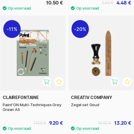
10.50 €
4.48 €
5.60 €
11%
20%
CLAIREFONTAINE
CREATIV COMPANY
Paint'ON Multi-Techniques Grey
Zegel set Goud
Green A5
9.20 €
13.20 €
11.50 €
16.50 €