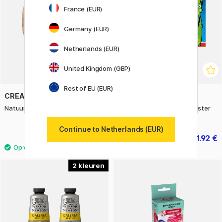
France (EUR)
Germany (EUR)
Netherlands (EUR)
United Kingdom (GBP)
Rest of EU (EUR)
CREATIV COMPANY
MAPED
Natuurlijk touw 180 m
Viltstiften Color Peps Monster
set van 24
Continue to Netherlands (EUR)
4.80 €
11.92 €
6 €
14.90 €
2