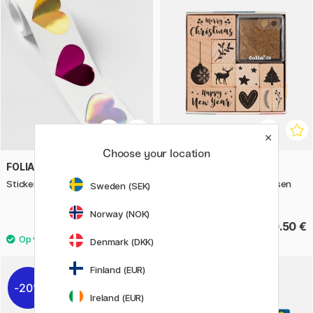
Choose your location
FOLIA
FOLIA
Stickerrol Harten
Stempelset + stempelkussen
Sweden (SEK)
Kerst 10-pack
Norway (NOK)
5 €
10.50 €
Denmark (DKK)
Finland (EUR)
20%
11%
Ireland (EUR)