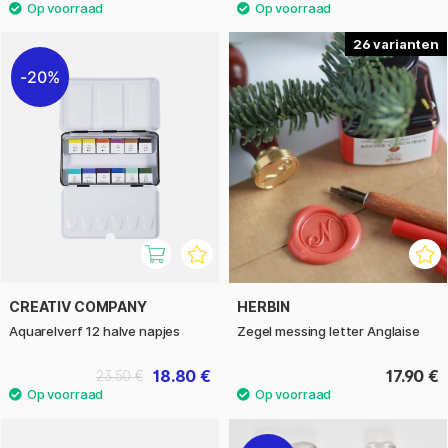
26
20%
CREATIV COMPANY
HERBIN
Aquarelverf 12 halve napjes
Zegel messing letter Anglaise
18.80 €
17.90 €
23.50 €