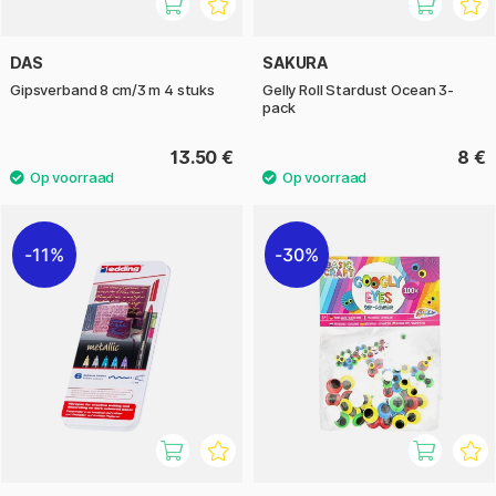
DAS
SAKURA
Gipsverband 8 cm/3 m 4 stuks
Gelly Roll Stardust Ocean 3-
pack
13.50 €
8 €
11%
30%