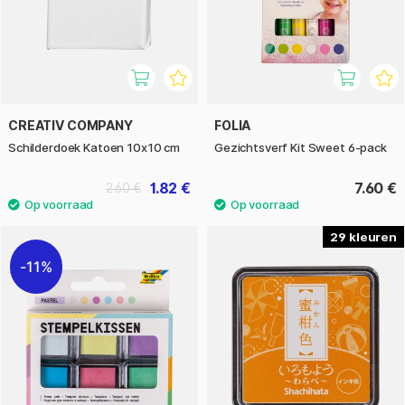
CREATIV COMPANY
FOLIA
Schilderdoek Katoen 10x10 cm
Gezichtsverf Kit Sweet 6-pack
1.82 €
7.60 €
2.60 €
29
11%