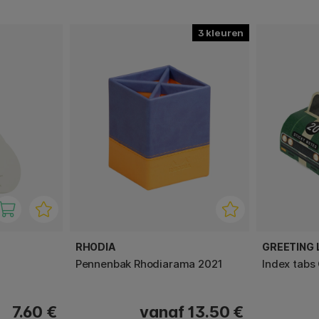
3
RHODIA
GREETING L
Pennenbak Rhodiarama 2021
Index tabs 
7.60 €
vanaf 13.50 €