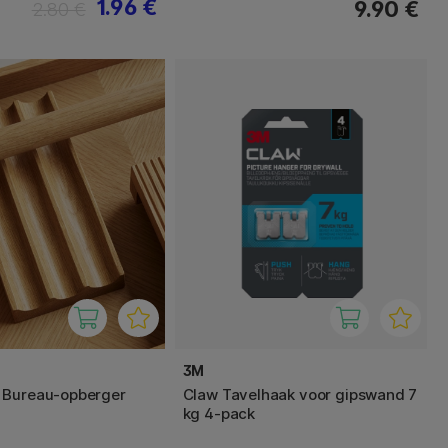
1.96 €
9.90 €
2.80 €
3M
 Bureau-opberger
Claw Tavelhaak voor gipswand 7
kg 4-pack