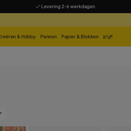
Levering 2-6 werkdagen
Gratis verzending vanaf 95 €*
Levering 2-6 werkdagen
i
s
Creëren & Hobby
Pennen
Papier & Blokken
K
d