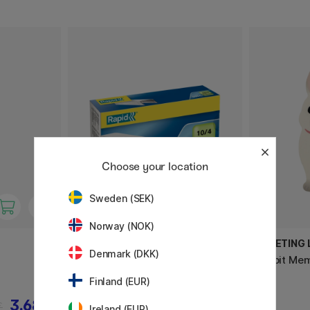
Choose your location
Sweden (SEK)
Norway (NOK)
RAPID
GREETING L
Denmark (DKK)
Nietjes Standard 10/4 verzinkt
Rabbit Mem
5000 stuks
Finland (EUR)
3.68 €
3.60 €
€
Ireland (EUR)