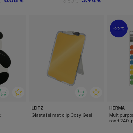
€
6.60 €
22%
LEITZ
HERMA
k
Glastafel met clip Cosy Geel
Multipurpo
rond 240-p