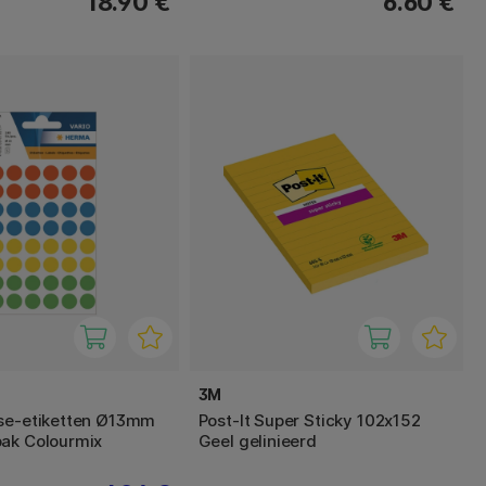
18.90 €
6.60 €
3M
se-etiketten Ø13mm
Post-It Super Sticky 102x152
ak Colourmix
Geel gelinieerd