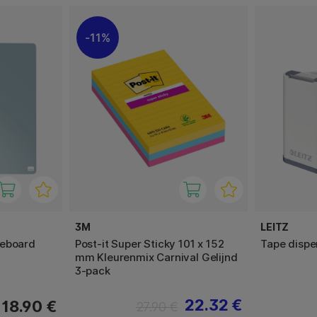
11%
3M
LEITZ
teboard
Post-it Super Sticky 101 x 152
Tape dispe
mm Kleurenmix Carnival Gelijnd
3-pack
22.32 €
18.90 €
27.90 €