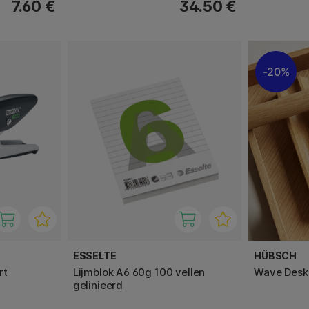
7.60 €
34.50 €
20%
ESSELTE
HÜBSCH
rt
Lijmblok A6 60g 100 vellen
Wave Desk
gelinieerd