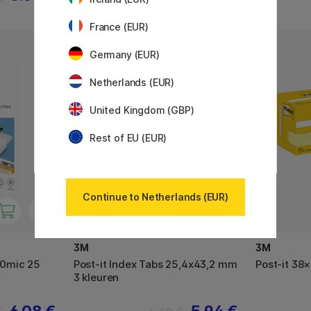
France (EUR)
Germany (EUR)
Netherlands (EUR)
United Kingdom (GBP)
Rest of EU (EUR)
Continue to Netherlands (EUR)
3M
3M
80mic 25
Post-it Index Tabs 25,4x43,2 mm
Post‑it 38
3 kleuren
6.08 €
5.94 €