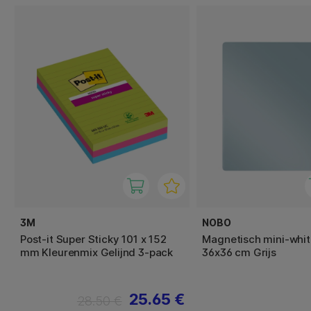
3M
NOBO
Post-it Super Sticky 101 x 152
Magnetisch mini-whi
mm Kleurenmix Gelijnd 3-pack
36x36 cm Grijs
25.65 €
28.50 €