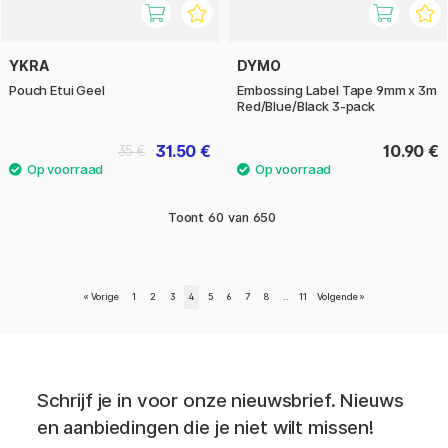
YKRA
DYMO
Pouch Etui Geel
Embossing Label Tape 9mm x 3m
Red/Blue/Black 3-pack
31.50 €
10.90 €
35 €
Toont
60
van
650
«
Vorige
1
2
3
4
5
6
7
8
..
11
Volgende
»
Schrijf je in voor onze nieuwsbrief. Nieuws
en aanbiedingen die je niet wilt missen!