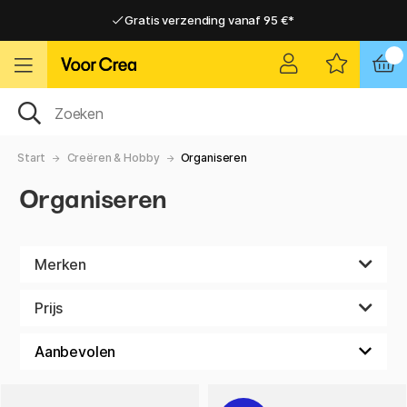
Gratis verzending vanaf 95 €*
Gratis verzending vanaf 95 €*
Levering 2-6 werkdagen
Levering 2-6 werkdagen
Start
Creëren & Hobby
Organiseren
Organiseren
Merken
Prijs