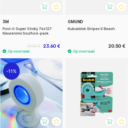
3M
GMUND
Post-it Super Sticky 76x127
Kubusblok Stripes S Beach
Kleurenmix Soulful 6-pack
23.60 €
20.50 €
29.50 €
11%