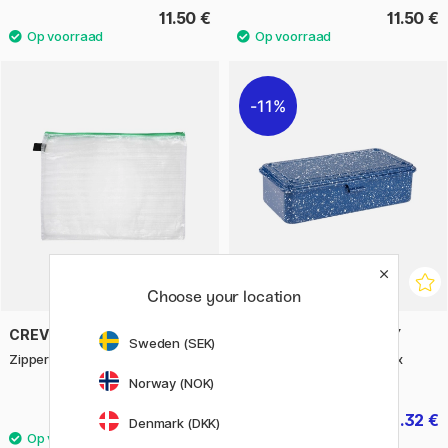
11.50 €
11.50 €
11%
Choose your location
CREVIDE
TOYO STEEL COMPANY
Sweden (SEK)
Zipper Pouch 38x27 cm
T190 Trunk Shape Toolbox
Indigo
Norway (NOK)
7.50 €
42.32 €
52.90 €
Denmark (DKK)