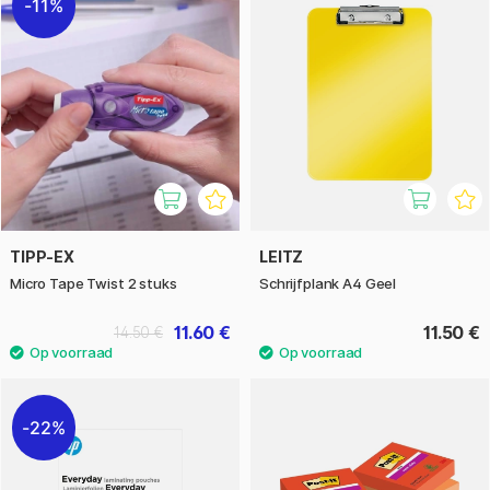
11%
TIPP-EX
LEITZ
Micro Tape Twist 2 stuks
Schrijfplank A4 Geel
11.60 €
11.50 €
14.50 €
22%