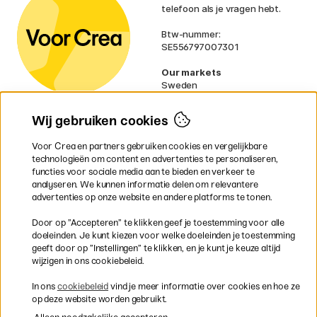
telefoon als je vragen hebt.
Btw-nummer:
SE556797007301
Our markets
Sweden
Norway
Denmark
Wij gebruiken cookies
Finland
France
Voor Crea en partners gebruiken cookies en vergelijkbare
Ireland
technologieën om content en advertenties te personaliseren,
Germany
functies voor sociale media aan te bieden en verkeer te
UK
analyseren. We kunnen informatie delen om relevantere
EU
advertenties op onze website en andere platforms te tonen.
* Specifieke
verzendvoorwaarden
Door op ”Accepteren” te klikken geef je toestemming voor alle
gelden voor volumineuze producten.
doeleinden. Je kunt kiezen voor welke doeleinden je toestemming
geeft door op ”Instellingen” te klikken, en je kunt je keuze altijd
wijzigen in ons cookiebeleid.
Snel en veilig met creditcard of iDEAL
In ons
cookiebeleid
vind je meer informatie over cookies en hoe ze
op deze website worden gebruikt.