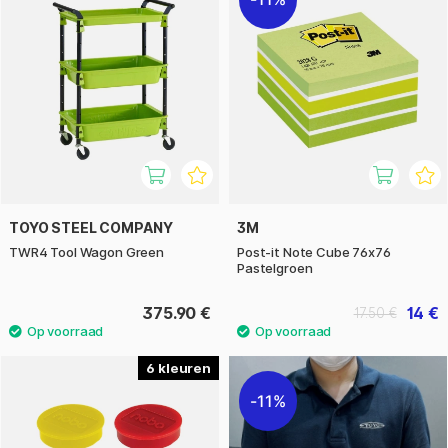
TOYO STEEL COMPANY
3M
TWR4 Tool Wagon Green
Post-it Note Cube 76x76
Pastelgroen
375.90 €
14 €
17.50 €
6
11%