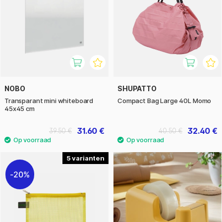
NOBO
SHUPATTO
Transparant mini whiteboard
Compact Bag Large 40L Momo
45x45 cm
31.60 €
32.40 €
39.50 €
40.50 €
5
20%