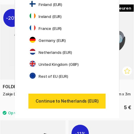
Finland (EUR)
3
Ireland (EUR)
20%
France (EUR)
Germany (EUR)
Netherlands (EUR)
United Kingdom (GBP)
Rest of EU (EUR)
FOLDERSYS
DYMO
Zakje Double-Zip Mesh A5
Embossing Label Tape 9mm x 3m
Continue to Netherlands (EUR)
9.20 €
5 €
11.50 €
11%