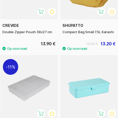
CREVIDE
SHUPATTO
Double Zipper Pouch 38x27 cm
Compact Bag Small 7.5L Karashi
13.90 €
13.20 €
16.50 €
11%