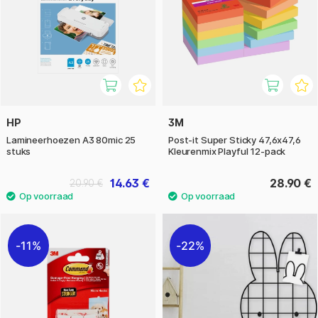
HP
3M
Lamineerhoezen A3 80mic 25
Post-it Super Sticky 47,6x47,6
stuks
Kleurenmix Playful 12-pack
14.63 €
28.90 €
20.90 €
11%
22%