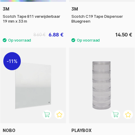
3M
3M
Scotch Tape 811 verwijderbaar
Scotch C19 Tape Dispenser
19 mm x 33 m
Bluegreen
6.88 €
14.50 €
8.60 €
11%
NOBO
PLAYBOX