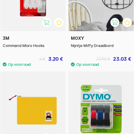
3M
MOXY
Command Micro Hooks
Nijntje Miffy Draadbord
3.20 €
23.03 €
4 €
32.90 €