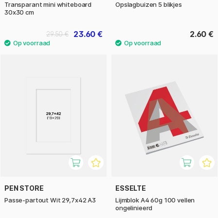
Transparant mini whiteboard
Opslagbuizen 5 blikjes
30x30 cm
23.60 €
2.60 €
29.50 €
PEN STORE
ESSELTE
Passe-partout Wit 29,7x42 A3
Lijmblok A4 60g 100 vellen
ongelinieerd