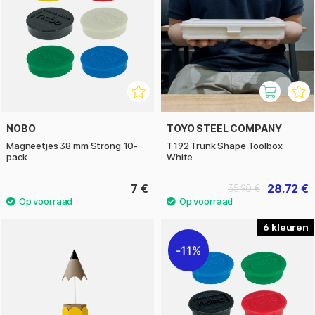
NOBO
TOYO STEEL COMPANY
Magneetjes 38 mm Strong 10-
T192 Trunk Shape Toolbox
pack
White
7 €
28.72 €
35.90 €
6
11%