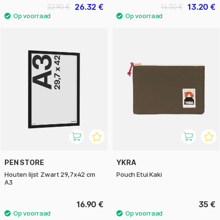
26.32 €
13.20 €
32.90 €
16.50 €
PEN STORE
YKRA
Houten lijst Zwart 29,7x42 cm
Pouch Etui Kaki
A3
16.90 €
35 €