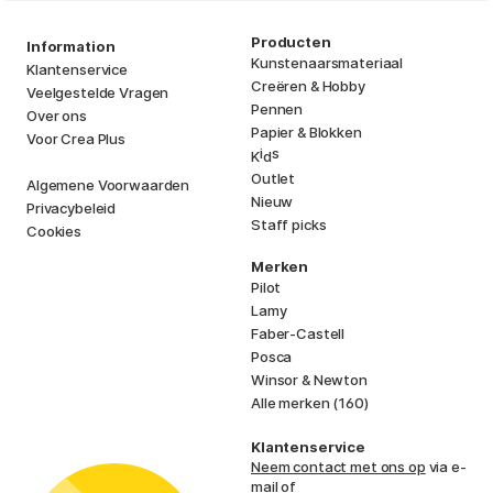
Producten
Information
Kunstenaarsmateriaal
Klantenservice
Creëren & Hobby
Veelgestelde Vragen
Pennen
Over ons
Papier & Blokken
Voor Crea Plus
i
s
K
d
Outlet
Algemene Voorwaarden
Nieuw
Privacybeleid
Staff picks
Cookies
Merken
Pilot
Lamy
Faber-Castell
Posca
Winsor & Newton
Alle merken (160)
Klantenservice
Neem contact met ons op
via e-
mail of