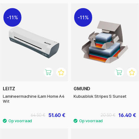
11%
11%
LEITZ
GMUND
Lamineermachine iLam Home A4
Kubusblok Stripes S Sunset
Wit
51.60 €
16.40 €
64.50 €
20.50 €