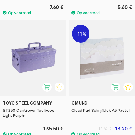
7.60 €
5.60 €
11%
TOYO STEEL COMPANY
GMUND
ST350 Cantilever Toolboox
Cloud Pad Schrijfblok A5 Pastel
Light Purple
135.50 €
13.20 €
16.50 €