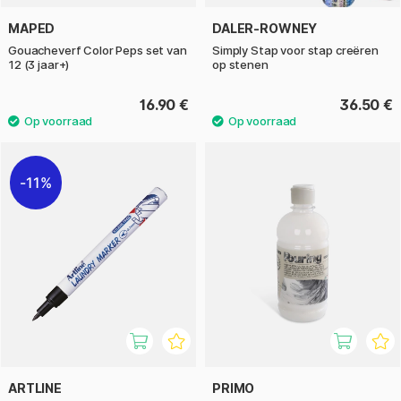
MAPED
DALER-ROWNEY
Gouacheverf Color Peps set van
Simply Stap voor stap creëren
12 (3 jaar+)
op stenen
16.90 €
36.50 €
11%
ARTLINE
PRIMO