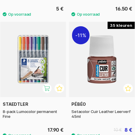
5 €
16.50 €
35
11%
STAEDTLER
PÉBÉO
8-pack Lumocolor permanent
Setacolor Cuir Leather Leerverf
Fine
45ml
17.90 €
8 €
10 €