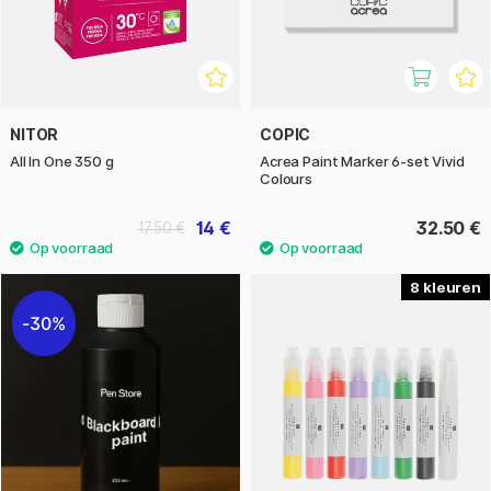
NITOR
COPIC
All In One 350 g
Acrea Paint Marker 6-set Vivid
Colours
14 €
32.50 €
17.50 €
8
30%