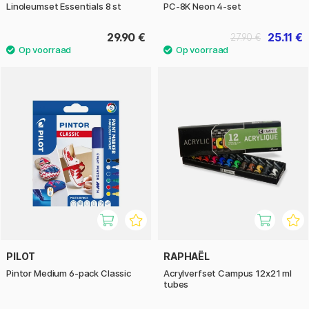
Linoleumset Essentials 8 st
PC-8K Neon 4-set
29.90 €
25.11 €
27.90 €
PILOT
RAPHAËL
Pintor Medium 6-pack Classic
Acrylverfset Campus 12x21 ml
tubes