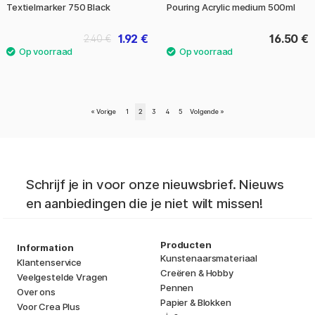
Textielmarker 750 Black
Pouring Acrylic medium 500ml
1.92 €
16.50 €
2.40 €
«
Vorige
1
2
3
4
5
Volgende
»
Schrijf je in voor onze nieuwsbrief. Nieuws
en aanbiedingen die je niet wilt missen!
Producten
Information
Kunstenaarsmateriaal
Klantenservice
Creëren & Hobby
Veelgestelde Vragen
Pennen
Over ons
Papier & Blokken
Voor Crea Plus