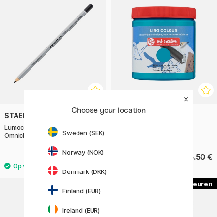
Choose your location
STAEDTLER
ART CREATION
Lumocolor non-perm.
Lino Colour 250 ml
Sweden (SEK)
Omnichrom 108
Norway (NOK)
2.90 €
15.50 €
Denmark (DKK)
2
Finland (EUR)
11%
Ireland (EUR)