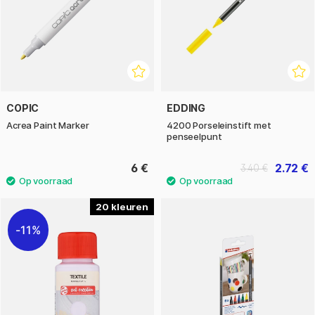
COPIC
EDDING
Acrea Paint Marker
4200 Porseleinstift met
penseelpunt
6 €
2.72 €
3.40 €
20
11%