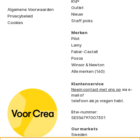
i
s
K
d
Outlet
Algemene Voorwaarden
Nieuw
Privacybeleid
Staff picks
Cookies
Merken
Pilot
Lamy
Faber-Castell
Posca
Winsor & Newton
Alle merken (160)
Klantenservice
Neem contact met ons op
via e-
mail of
telefoon als je vragen hebt.
Btw-nummer:
SE556797007301
Our markets
Sweden