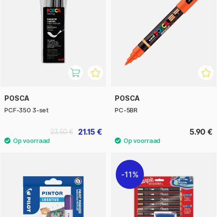
POSCA
POSCA
PCF-350 3-set
PC-5BR
21.15 €
5.90 €
23.50 €
11%