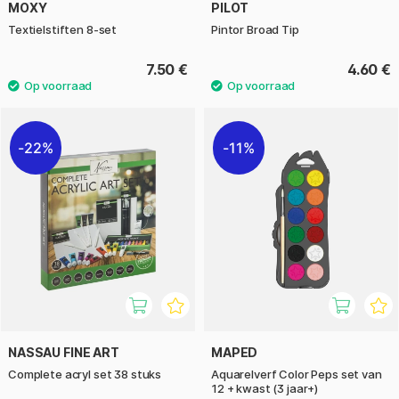
MOXY
PILOT
Textielstiften 8-set
Pintor Broad Tip
7.50 €
4.60 €
22%
11%
NASSAU FINE ART
MAPED
Complete acryl set 38 stuks
Aquarelverf Color Peps set van
12 + kwast (3 jaar+)