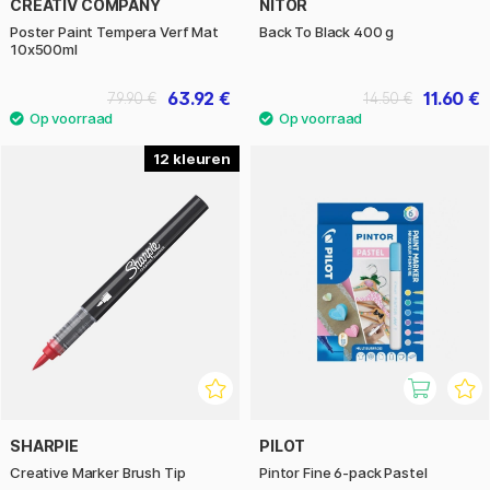
CREATIV COMPANY
NITOR
Poster Paint Tempera Verf Mat
Back To Black 400 g
10x500ml
63.92 €
11.60 €
79.90 €
14.50 €
12
SHARPIE
PILOT
Creative Marker Brush Tip
Pintor Fine 6-pack Pastel