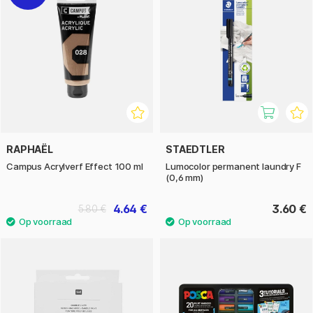
RAPHAËL
STAEDTLER
Campus Acrylverf Effect 100 ml
Lumocolor permanent laundry F
(0,6 mm)
4.64 €
3.60 €
5.80 €