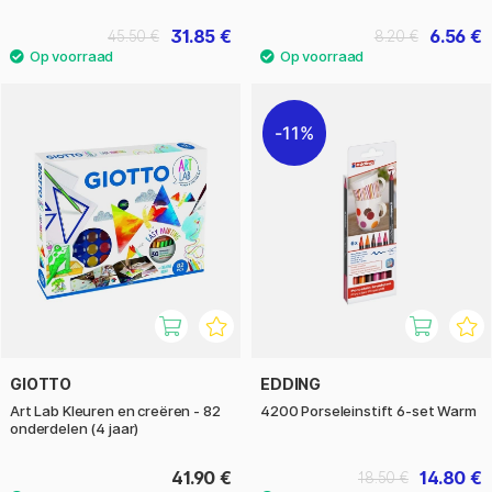
31.85 €
6.56 €
45.50 €
8.20 €
11%
GIOTTO
EDDING
Art Lab Kleuren en creëren - 82
4200 Porseleinstift 6-set Warm
onderdelen (4 jaar)
41.90 €
14.80 €
18.50 €