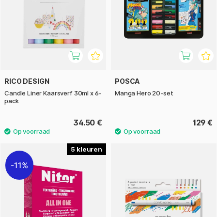
RICO DESIGN
POSCA
Candle Liner Kaarsverf 30ml x 6-
Manga Hero 20-set
pack
34.50 €
129 €
5
11%