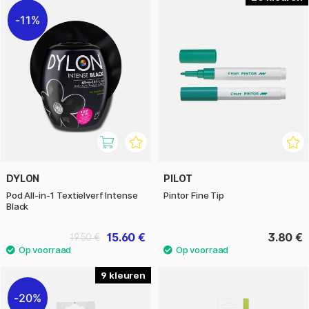
11%
DYLON
PILOT
Pod All-in-1 Textielverf Intense
Pintor Fine Tip
Black
15.60 €
3.80 €
19.50 €
9
20%