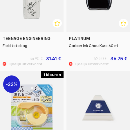
TEENAGE ENGINEERING
PLATINUM
Field tote bag
Carbon Ink Chou Kuro 60 ml
31.41 €
36.75 €
34.90 €
52.50 €
1
22%