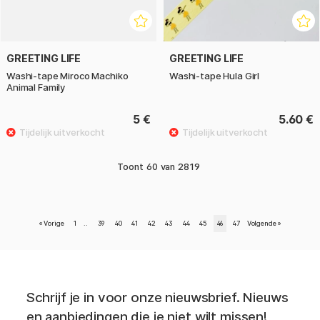
GREETING LIFE
GREETING LIFE
Washi-tape Miroco Machiko
Washi-tape Hula Girl
Animal Family
5 €
5.60 €
Toont
60
van
2819
«
Vorige
1
..
39
40
41
42
43
44
45
46
47
Volgende
»
Schrijf je in voor onze nieuwsbrief. Nieuws
en aanbiedingen die je niet wilt missen!