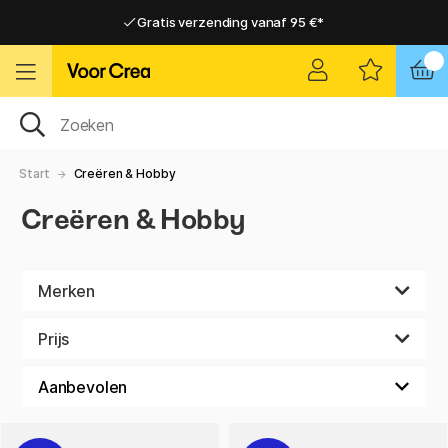
Gratis verzending vanaf 95 €*
Gratis verzending vanaf 95 €*
Levering 2-6 werkdagen
Levering 2-6 werkdagen
Start
Creëren & Hobby
Creëren & Hobby
Merken
Prijs