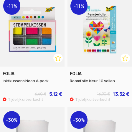
11%
11%
FOLIA
FOLIA
Inktkussens Neon 6-pack
Raamfolie kleur 10 vellen
5.12 €
13.52 €
6.40 €
16.90 €
30%
30%