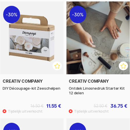
30%
30%
CREATIV COMPANY
CREATIV COMPANY
DIY Découpage-kit Zeeschelpen
Ontdek Linosnedruk Starter Kit
12 delen
11.55 €
36.75 €
16.50 €
52.50 €