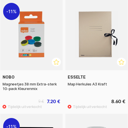
11%
NOBO
ESSELTE
Magneetjes 38 mm Extra-sterk
Map Herkules A3 Kraft
10-pack Kleurenmix
7.20 €
8.60 €
9 €
11%