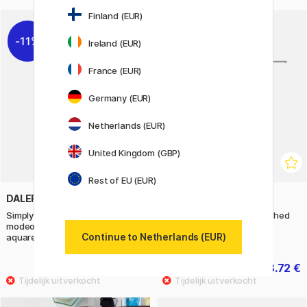
Finland (EUR)
11%
11%
Ireland (EUR)
France (EUR)
Germany (EUR)
Netherlands (EUR)
United Kingdom (GBP)
Rest of EU (EUR)
DALER-ROWNEY
DAYLIGHT
Simply Stap-voor-stap
Slimline 4 Table Lamp Brushed
modeontwerpen schilderen met
Steel
Continue to Netherlands (EUR)
aquarelverf
13.20 €
148.72 €
16.50 €
185.90 €