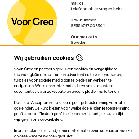
mail of
telefoon als je vragen hebt.
Btw-nummer:
SE556797007301
Our markets
Sweden
Norway
Denmark
Wij gebruiken cookies
Finland
France
Voor Crea en partners gebruiken cookies en vergelijkbare
Ireland
technologieën om content en advertenties te personaliseren,
Germany
functies voor sociale media aan te bieden en verkeer te
UK
analyseren. We kunnen informatie delen om relevantere
EU
advertenties op onze website en andere platforms te tonen.
* Specifieke
verzendvoorwaarden
Door op ”Accepteren” te klikken geef je toestemming voor alle
gelden voor volumineuze producten.
doeleinden. Je kunt kiezen voor welke doeleinden je toestemming
geeft door op ”Instellingen” te klikken, en je kunt je keuze altijd
wijzigen in ons cookiebeleid.
Snel en veilig met creditcard of iDEAL
In ons
cookiebeleid
vind je meer informatie over cookies en hoe ze
op deze website worden gebruikt.