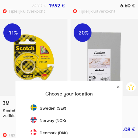
19.92 €
6.60 €
24.90 €
11%
20%
Choose your location
3M
CREATIV COMPANY
Sweden (SEK)
Scotch Dubbelzijdige
Linoleum 10x15 cm 2-pack
zelfklevende tape
Norway (NOK)
5.28 €
6.08 €
6.60 €
7.60 €
Denmark (DKK)