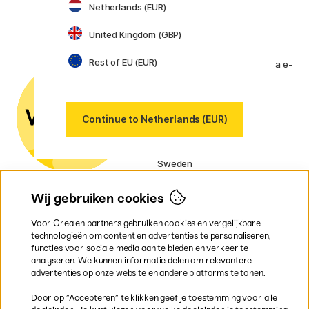
Netherlands (EUR)
Winsor & Newton
Alle merken (160)
United Kingdom (GBP)
Klantenservice
Rest of EU (EUR)
Neem contact met ons op
via e-
mail of
telefoon als je vragen hebt.
Btw-nummer:
Continue to Netherlands (EUR)
SE556797007301
Our markets
Sweden
Norway
Denmark
Wij gebruiken cookies
Finland
France
Voor Crea en partners gebruiken cookies en vergelijkbare
Ireland
technologieën om content en advertenties te personaliseren,
Germany
functies voor sociale media aan te bieden en verkeer te
UK
analyseren. We kunnen informatie delen om relevantere
EU
advertenties op onze website en andere platforms te tonen.
* Specifieke
verzendvoorwaarden
Door op ”Accepteren” te klikken geef je toestemming voor alle
gelden voor volumineuze producten.