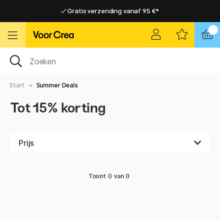
Gratis verzending vanaf 95 €*
Gratis verzending vanaf 95 €*
Levering 2-6 werkdagen
Levering 2-6 werkdagen
Start
Summer Deals
Tot 15% korting
Prijs
Toont
0
van
0