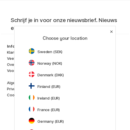
Schrijf je in voor onze nieuwsbrief. Nieuws
en aanbiedingen die je niet wilt missen!
Choose your location
Producten
Information
Kunstenaarsmateriaal
Sweden (SEK)
Klantenservice
Creëren & Hobby
Veelgestelde Vragen
Pennen
Norway (NOK)
Over ons
Papier & Blokken
Voor Crea Plus
i
s
Denmark (DKK)
K
d
Outlet
Algemene Voorwaarden
Finland (EUR)
Nieuw
Privacybeleid
Staff picks
Cookies
Ireland (EUR)
Merken
France (EUR)
Pilot
Lamy
Germany (EUR)
Faber-Castell
Posca