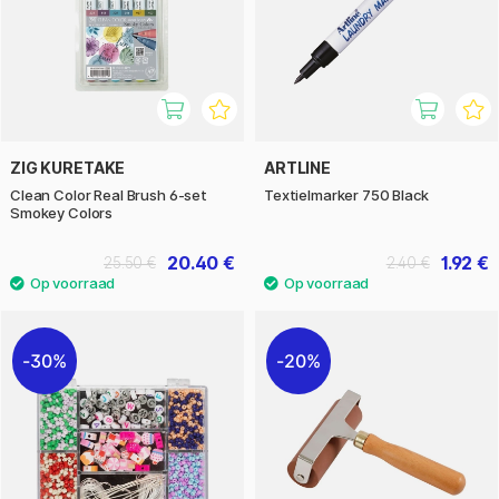
ZIG KURETAKE
ARTLINE
Clean Color Real Brush 6-set
Textielmarker 750 Black
Smokey Colors
20.40 €
1.92 €
25.50 €
2.40 €
30%
20%