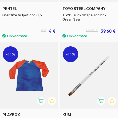
PENTEL
TOYO STEEL COMPANY
EnerGize Vulpotlood 0,5
T320 Trunk Shape Toolbox
Green Sea
4 €
39.60 €
5 €
49.50 €
11%
11%
PLAYBOX
KUM