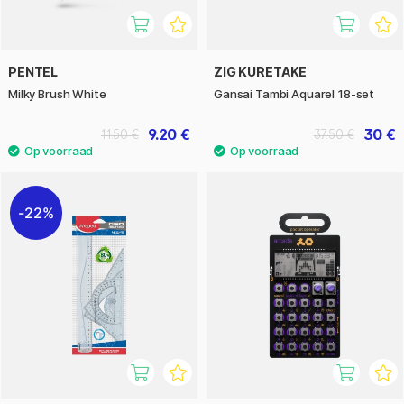
PENTEL
ZIG KURETAKE
Milky Brush White
Gansai Tambi Aquarel 18-set
9.20 €
30 €
11.50 €
37.50 €
22%