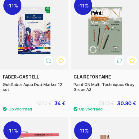
11%
11%
FABER-CASTELL
CLAIREFONTAINE
Goldfaber Aqua Dual Marker 12-
Paint'ON Multi-Techniques Grey
set
Green A3
34 €
30.80 €
42.50 €
38.50 €
11%
11%