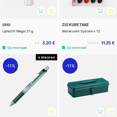
UHU
ZIG KURETAKE
Lijmstift Magic 21 g
Watercolor System x 12
3.20 €
11.25 €
4 €
12.50 €
4
11%
11%