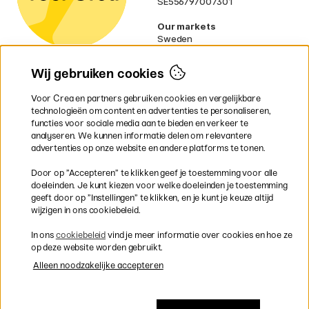
SE556797007301
Our markets
Sweden
Norway
Denmark
Wij gebruiken cookies
Finland
France
Voor Crea en partners gebruiken cookies en vergelijkbare
Ireland
technologieën om content en advertenties te personaliseren,
Germany
functies voor sociale media aan te bieden en verkeer te
UK
analyseren. We kunnen informatie delen om relevantere
EU
advertenties op onze website en andere platforms te tonen.
* Specifieke
verzendvoorwaarden
Door op ”Accepteren” te klikken geef je toestemming voor alle
gelden voor volumineuze producten.
doeleinden. Je kunt kiezen voor welke doeleinden je toestemming
geeft door op ”Instellingen” te klikken, en je kunt je keuze altijd
wijzigen in ons cookiebeleid.
Snel en veilig met creditcard of iDEAL
In ons
cookiebeleid
vind je meer informatie over cookies en hoe ze
op deze website worden gebruikt.
Alleen noodzakelijke accepteren
Gratis verzending vanaf 95 €