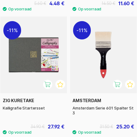
4.48 €
11.60 €
5.60 €
14.50 €
11%
11%
ZIG KURETAKE
AMSTERDAM
Kalligrafie Startersset
Amsterdam Serie 601 Spalter St
3
27.92 €
25.20 €
34.90 €
31.50 €