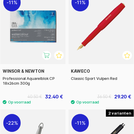
11%
11%
WINSOR & NEWTON
KAWECO
Professional Aquarelblok CP
Classic Sport Vulpen Red
18x26cm 300g
32.40 €
29.20 €
40.50 €
36.50 €
2
22%
11%