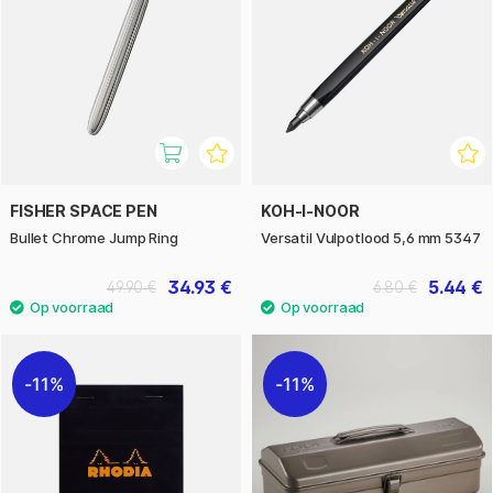
FISHER SPACE PEN
KOH-I-NOOR
Bullet Chrome Jump Ring
Versatil Vulpotlood 5,6 mm 5347
34.93 €
5.44 €
49.90 €
6.80 €
11%
11%