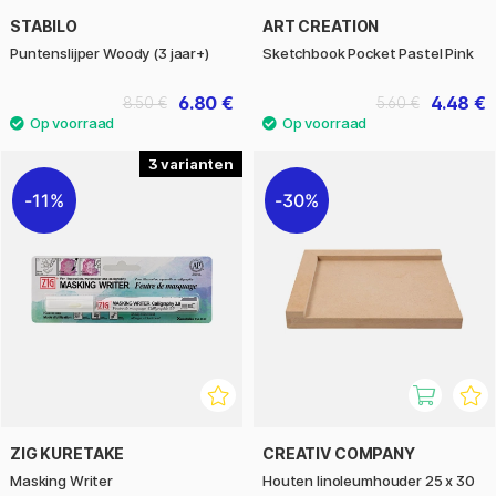
STABILO
ART CREATION
Puntenslijper Woody (3 jaar+)
Sketchbook Pocket Pastel Pink
6.80 €
4.48 €
8.50 €
5.60 €
3
11%
30%
ZIG KURETAKE
CREATIV COMPANY
Masking Writer
Houten linoleumhouder 25 x 30