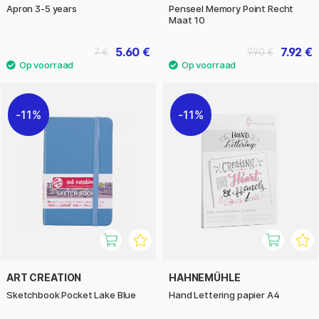
Apron 3-5 years
Penseel Memory Point Recht
Maat 10
5.60 €
7.92 €
7 €
9.90 €
11%
11%
ART CREATION
HAHNEMÜHLE
Sketchbook Pocket Lake Blue
Hand Lettering papier A4