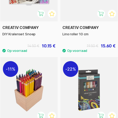
CREATIV COMPANY
CREATIV COMPANY
DIY Kralenset Snoep
Lino roller 10 cm
10.15 €
15.60 €
14.50 €
19.50 €
11%
22%