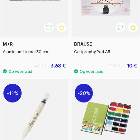
M+R
BRAUSE
Aluminium Liniaal 30 cm
Calligraphy Pad A5
3.68 €
10 €
4.60 €
12.50 €
11%
20%