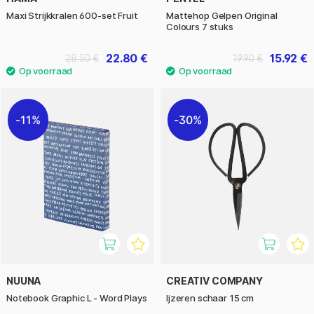
Maxi Strijkkralen 600-set Fruit
Mattehop Gelpen Original
Colours 7 stuks
22.80 €
15.92 €
28.50 €
19.90 €
11%
30%
NUUNA
CREATIV COMPANY
Notebook Graphic L - Word Plays
Ijzeren schaar 15 cm