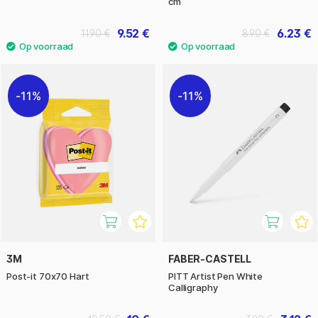
cm
9.52 €
6.23 €
11.90 €
8.90 €
11%
11%
3M
FABER-CASTELL
Post-it 70x70 Hart
PITT Artist Pen White
Calligraphy