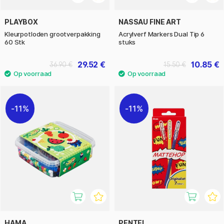
PLAYBOX
NASSAU FINE ART
Kleurpotloden grootverpakking
Acrylverf Markers Dual Tip 6
60 Stk
stuks
29.52 €
10.85 €
36.90 €
15.50 €
11%
11%
HAMA
PENTEL