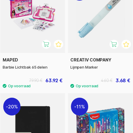
MAPED
CREATIV COMPANY
Barbie Lichtbak 65 delen
Lijmpen Marker
63.92 €
3.68 €
79.90 €
4.60 €
20%
11%