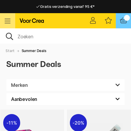
Gratis verzending vanaf 95 €*
Gratis verzending vanaf 95 €*
Levering 2-6 werkdagen
Levering 2-6 werkdagen
Start
Summer Deals
Summer Deals
Merken
11%
20%