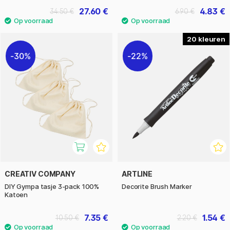
27.60 €
4.83 €
34.50 €
6.90 €
20
30%
22%
CREATIV COMPANY
ARTLINE
DIY Gympa tasje 3-pack 100%
Decorite Brush Marker
Katoen
7.35 €
1.54 €
10.50 €
2.20 €