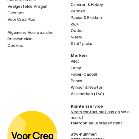
Creëren & Hobby
Veelgestelde Vragen
Pennen
Over ons
Papier & Blokken
Voor Crea Plus
i
s
K
d
Outlet
Algemene Voorwaarden
Nieuw
Privacybeleid
Staff picks
Cookies
Merken
Pilot
Lamy
Faber-Castell
Posca
Winsor & Newton
Alle merken (160)
Klantenservice
Neem contact met ons op
via e-
mail of
telefoon als je vragen hebt.
Btw-nummer: