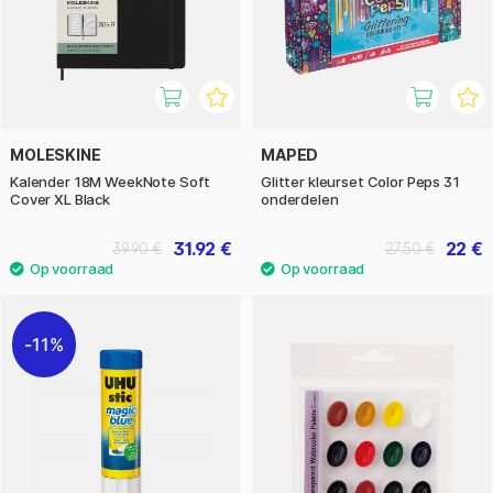
MOLESKINE
MAPED
Kalender 18M WeekNote Soft
Glitter kleurset Color Peps 31
Cover XL Black
onderdelen
31.92 €
22 €
39.90 €
27.50 €
11%