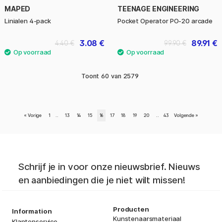
MAPED
TEENAGE ENGINEERING
Linialen 4-pack
Pocket Operator PO-20 arcade
3.08 €
89.91 €
4.40 €
99.90 €
Toont
60
van
2579
«
Vorige
1
..
13
14
15
16
17
18
19
20
..
43
Volgende
»
Schrijf je in voor onze nieuwsbrief. Nieuws
en aanbiedingen die je niet wilt missen!
Producten
Information
Kunstenaarsmateriaal
Klantenservice