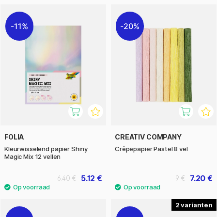
11%
20%
FOLIA
CREATIV COMPANY
Kleurwisselend papier Shiny
Crêpepapier Pastel 8 vel
Magic Mix 12 vellen
5.12 €
7.20 €
6.40 €
9 €
2