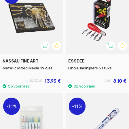
NASSAU FINE ART
ESSDEE
Metallic Mixed Media 19-Set
Linoleumsnijders 5 stuks
13.93 €
8.10 €
19.90 €
9 €
11%
11%