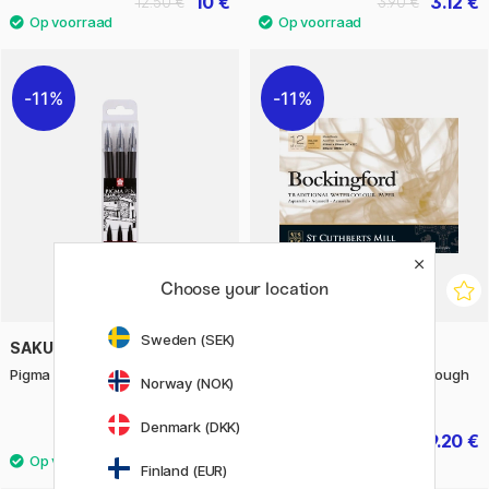
10 €
3.12 €
12.50 €
3.90 €
11%
11%
Choose your location
Sweden (SEK)
SAKURA
ST CUTHBERTS MILL
Pigma Pen 3-pack
Bockingford Aquarelblok Rough
Norway (NOK)
300g 41x31cm
Denmark (DKK)
7.20 €
29.20 €
9 €
36.50 €
Finland (EUR)