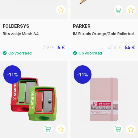
FOLDERSYS
PARKER
Rits zakje Mesh A4
IM Rituals Orange/Gold Rollerball
6 €
54 €
7.50 €
67.50 €
11%
11%