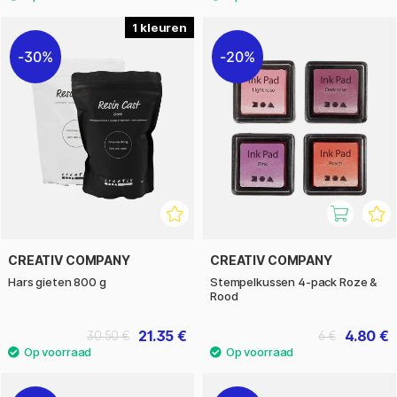
1
30%
20%
CREATIV COMPANY
CREATIV COMPANY
Hars gieten 800 g
Stempelkussen 4-pack Roze &
Rood
21.35 €
4.80 €
30.50 €
6 €