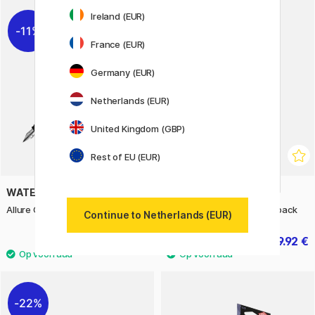
Ireland (EUR)
11%
20%
France (EUR)
Germany (EUR)
Netherlands (EUR)
United Kingdom (GBP)
Rest of EU (EUR)
WATERMAN
ZIG KURETAKE
Allure Chrome Vulpen Fine
Clean Color Real Brush 6-pack
Continue to Netherlands (EUR)
20.72 €
19.92 €
25.90 €
24.90 €
22%