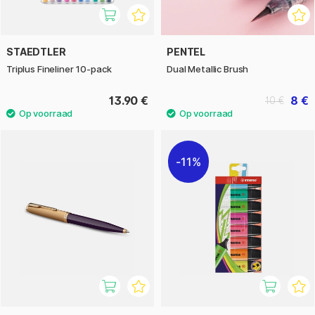
STAEDTLER
PENTEL
Triplus Fineliner 10-pack
Dual Metallic Brush
13.90 €
8 €
10 €
11%