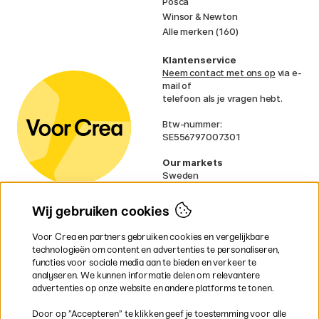
Posca
Winsor & Newton
Alle merken (160)
Klantenservice
Neem contact met ons op
via e-
mail of
telefoon als je vragen hebt.
Btw-nummer:
SE556797007301
Our markets
Sweden
Norway
Denmark
Wij gebruiken cookies
Finland
France
Voor Crea en partners gebruiken cookies en vergelijkbare
Ireland
technologieën om content en advertenties te personaliseren,
Germany
functies voor sociale media aan te bieden en verkeer te
UK
analyseren. We kunnen informatie delen om relevantere
EU
advertenties op onze website en andere platforms te tonen.
* Specifieke
verzendvoorwaarden
Door op ”Accepteren” te klikken geef je toestemming voor alle
gelden voor volumineuze producten.