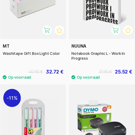
MT
NUUNA
Washitape Gift Box Light Color
Notebook Graphic L - Work In
Progress
32.72 €
25.52 €
40.90 €
31.90 €
11%