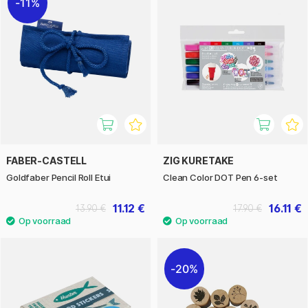
11%
FABER-CASTELL
ZIG KURETAKE
Goldfaber Pencil Roll Etui
Clean Color DOT Pen 6-set
11.12 €
16.11 €
13.90 €
17.90 €
20%