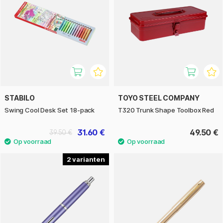
STABILO
TOYO STEEL COMPANY
Swing Cool Desk Set 18-pack
T320 Trunk Shape Toolbox Red
31.60 €
49.50 €
39.50 €
2