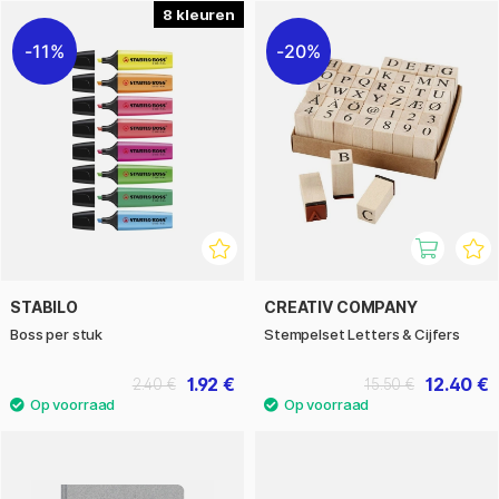
8
11%
20%
STABILO
CREATIV COMPANY
Boss per stuk
Stempelset Letters & Cijfers
1.92 €
12.40 €
2.40 €
15.50 €