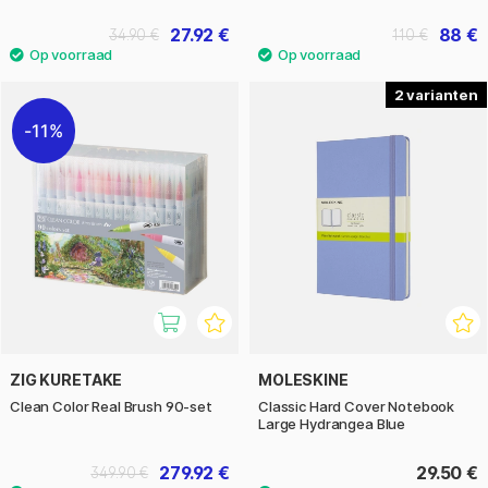
27.92 €
88 €
34.90 €
110 €
2
11%
ZIG KURETAKE
MOLESKINE
Clean Color Real Brush 90-set
Classic Hard Cover Notebook
Large Hydrangea Blue
279.92 €
29.50 €
349.90 €