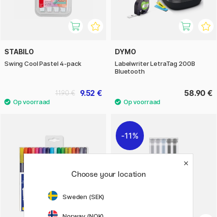
STABILO
DYMO
Swing Cool Pastel 4-pack
Labelwriter LetraTag 200B
Bluetooth
9.52 €
58.90 €
11.90 €
11%
Choose your location
Sweden (SEK)
Norway (NOK)