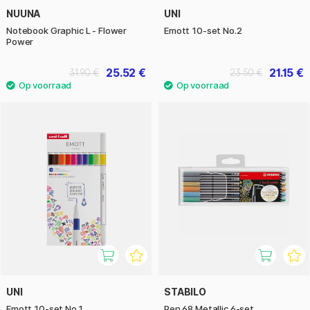
NUUNA
UNI
Notebook Graphic L - Flower
Emott 10-set No.2
Power
25.52 €
21.15 €
31.90 €
23.50 €
UNI
STABILO
Emott 10-set No.1
Pen 68 Metallic 6-set