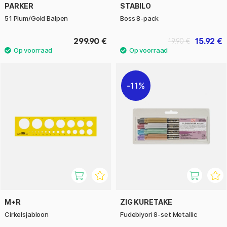
PARKER
STABILO
51 Plum/Gold Balpen
Boss 8-pack
299.90 €
15.92 €
19.90 €
11%
M+R
ZIG KURETAKE
Cirkelsjabloon
Fudebiyori 8-­set Metallic