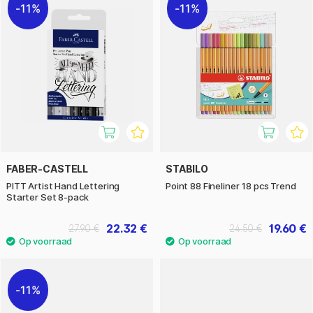
11%
11%
FABER-CASTELL
STABILO
PITT Artist Hand Lettering
Point 88 Fineliner 18 pcs Trend
Starter Set 8-pack
22.32 €
19.60 €
27.90 €
24.50 €
11%