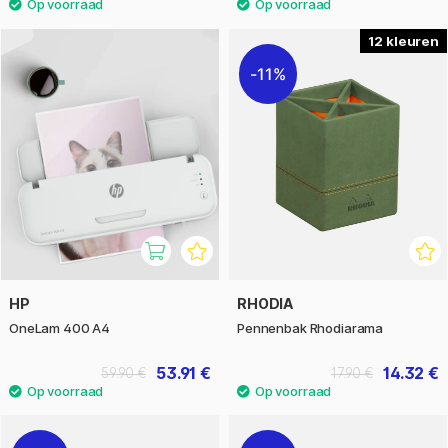
12
11%
HP
RHODIA
OneLam 400 A4
Pennenbak Rhodiarama
53.91 €
14.32 €
59.90 €
17.90 €