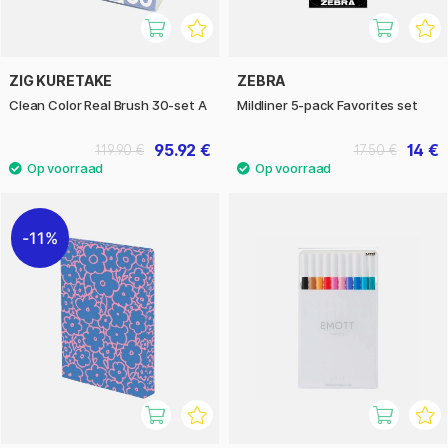
ZIG KURETAKE
ZEBRA
Clean Color Real Brush 30-set A
Mildliner 5-pack Favorites set
95.92 €
14 €
119.90 €
17.50 €
11%