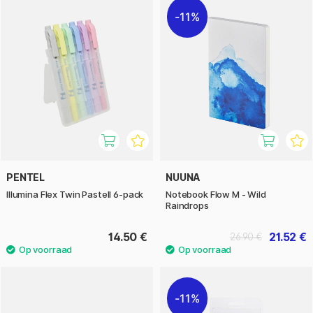
11%
PENTEL
NUUNA
Illumina Flex Twin Pastell 6-pack
Notebook Flow M - Wild
Raindrops
14.50 €
21.52 €
26.90 €
11%