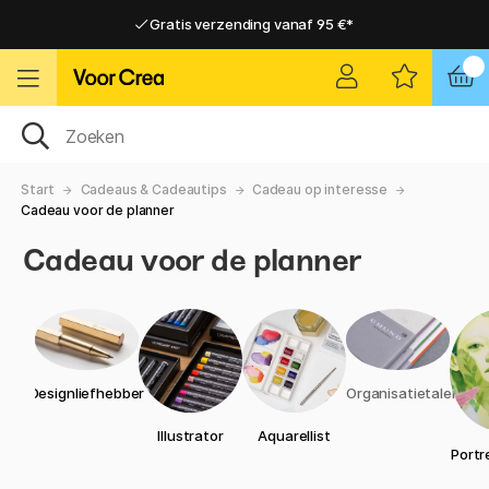
Gratis verzending vanaf 95 €*
Gratis verzending vanaf 95 €*
Levering 2-6 werkdagen
Levering 2-6 werkdagen
Start
Cadeaus & Cadeautips
Cadeau op interesse
Cadeau voor de planner
Cadeau voor de planner
Designliefhebber
Organisatietalent
Illustrator
Aquarellist
Portr