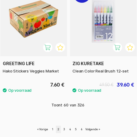
GREETING LIFE
ZIG KURETAKE
Hako Stickers Veggies Market
Clean Color Real Brush 12-set
7.60 €
39.60 €
49.50 €
Toont
60
van
326
«
Vorige
1
2
3
4
5
6
Volgende
»