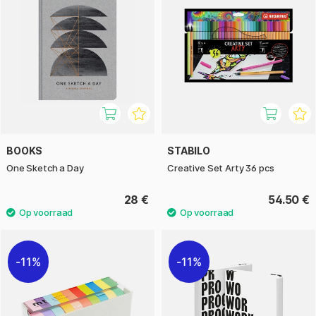
BOOKS
STABILO
One Sketch a Day
Creative Set Arty 36 pcs
28 €
54.50 €
11%
11%