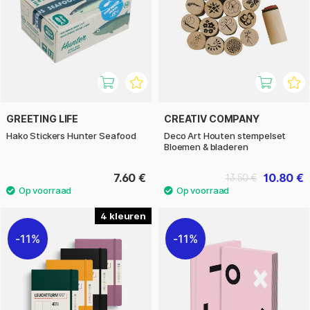
GREETING LIFE
CREATIV COMPANY
Hako Stickers Hunter Seafood
Deco Art Houten stempelset
Bloemen & bladeren
7.60 €
10.80 €
13.50 €
4
11%
11%