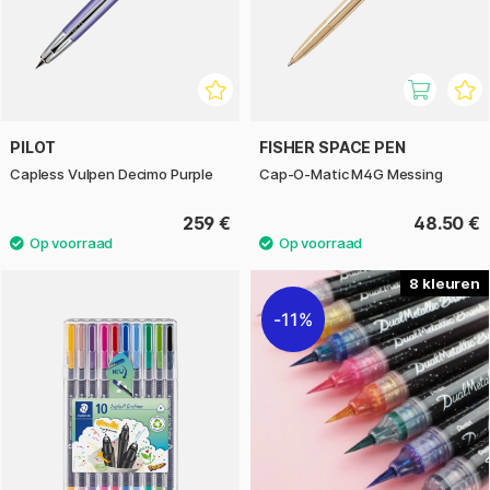
PILOT
FISHER SPACE PEN
Capless Vulpen Decimo Purple
Cap-O-Matic M4G Messing
259 €
48.50 €
8
11%