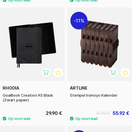
11%
RHODIA
ARTLINE
GoalBook Creation A5 Black
Stempel Iromoyo Kalender
(Zwart papier)
29.90 €
55.92 €
69.90 €