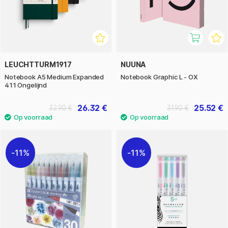
LEUCHTTURM1917
NUUNA
Notebook A5 Medium Expanded
Notebook Graphic L - OX
411 Ongelijnd
26.32 €
25.52 €
32.90 €
31.90 €
11%
11%