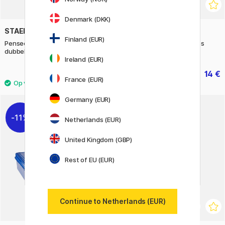
Denmark (DKK)
STAEDTLER
ZEBRA
Finland (EUR)
Penseelpen Aquarel met
Mildliner 5-pack Gray Tones
dubbele punt 18-set
Ireland (EUR)
17.90 €
14 €
17.50 €
France (EUR)
Germany (EUR)
11%
Netherlands (EUR)
United Kingdom (GBP)
Rest of EU (EUR)
Continue to Netherlands (EUR)