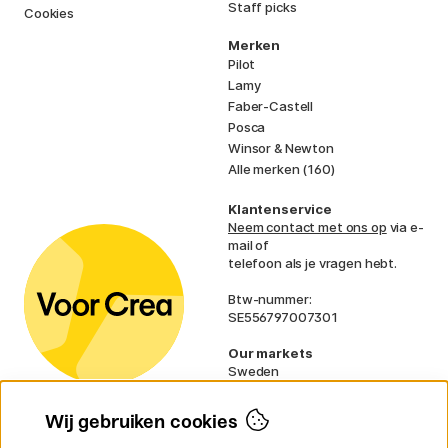
Staff picks
Cookies
Merken
Pilot
Lamy
Faber-Castell
Posca
Winsor & Newton
Alle merken (160)
Klantenservice
Neem contact met ons op
via e-
mail of
telefoon als je vragen hebt.
Btw-nummer:
SE556797007301
Our markets
Sweden
Norway
Denmark
Wij gebruiken cookies
Finland
France