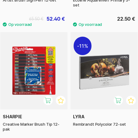
Artist Brush Sign Pen 12-set
Ecoline Aquarelverf Primary 5-
set
52.40 €
22.50 €
65.50 €
11%
SHARPIE
LYRA
Creative Marker Brush Tip 12-
Rembrandt Polycolor 72-set
pak