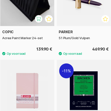
COPIC
PARKER
Acrea Paint Marker 24-set
51 Plum/Gold Vulpen
139.90 €
469.90 €
11%