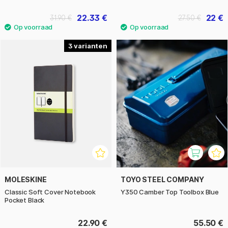
22.33 €
22 €
31.90 €
27.50 €
3
MOLESKINE
TOYO STEEL COMPANY
Classic Soft Cover Notebook
Y350 Camber Top Toolbox Blue
Pocket Black
22.90 €
55.50 €