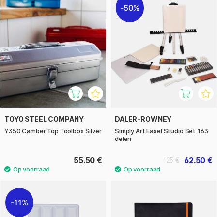
50%
TOYO STEEL COMPANY
DALER-ROWNEY
Y350 Camber Top Toolbox Silver
Simply Art Easel Studio Set 163
delen
55.50 €
62.50 €
125 €
11%