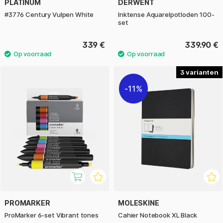
PLATINUM
DERWENT
#3776 Century Vulpen White
Inktense Aquarelpotloden 100-
set
339 €
339.90 €
3
11%
PROMARKER
MOLESKINE
ProMarker 6-set Vibrant tones
Cahier Notebook XL Black