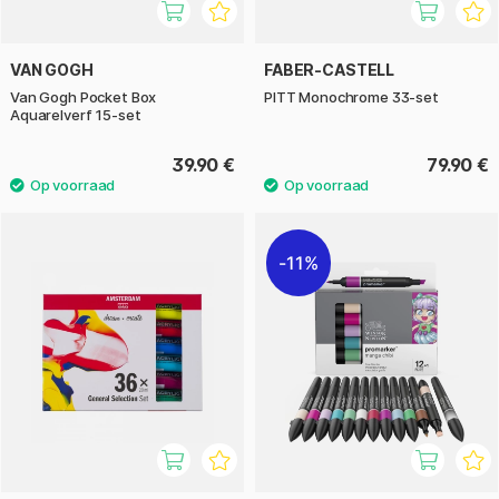
VAN GOGH
FABER-CASTELL
Van Gogh Pocket Box
PITT Monochrome 33-set
Aquarelverf 15-set
39.90 €
79.90 €
11%