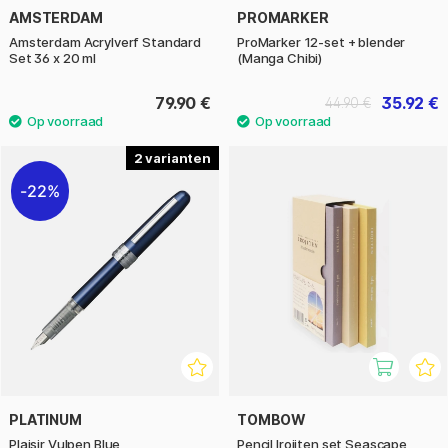
AMSTERDAM
PROMARKER
Amsterdam Acrylverf Standard
ProMarker 12-set + blender
Set 36 x 20 ml
(Manga Chibi)
79.90 €
35.92 €
44.90 €
2
22%
PLATINUM
TOMBOW
Plaisir Vulpen Blue
Pencil Irojiten set Seascape