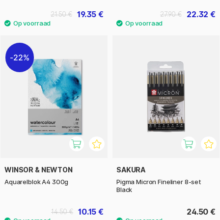
19.35 €
22.32 €
21.50 €
27.90 €
22%
WINSOR & NEWTON
SAKURA
Aquarelblok A4 300g
Pigma Micron Fineliner 8-set
Black
10.15 €
24.50 €
14.50 €