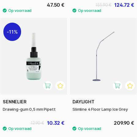
47.50 €
124.72 €
155.90 €
11%
SENNELIER
DAYLIGHT
Drawing-gum 0,5 mm Pipett
Slimline 4 Floor Lamp Ice Grey
10.32 €
209.90 €
12.90 €