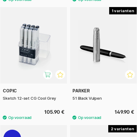
1
COPIC
PARKER
Sketch 12-set CG Cool Grey
51 Black Vulpen
105.90 €
149.90 €
2