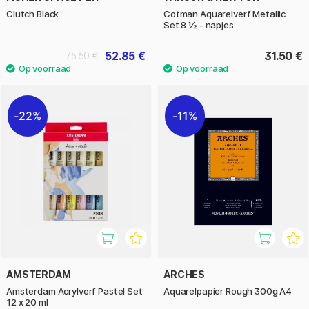
Clutch Black
Cotman Aquarelverf Metallic
Set 8 ½ - napjes
52.85 €
31.50 €
75.50 €
22%
11%
AMSTERDAM
ARCHES
Amsterdam Acrylverf Pastel Set
Aquarelpapier Rough 300g A4
12 x 20 ml