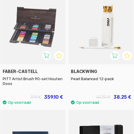
FABER-CASTELL
BLACKWING
PITT Artist Brush 90-set Houten
Pearl Balanced 12-pack
Doos
359.10 €
38.25 €
399 €
42.50 €