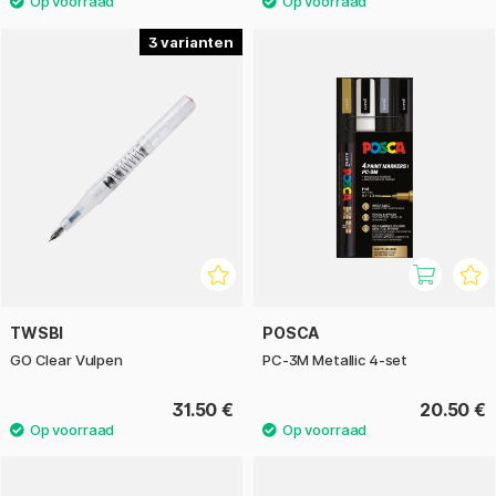
3
TWSBI
POSCA
GO Clear Vulpen
PC-3M Metallic 4-set
31.50 €
20.50 €