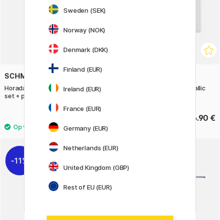
Sweden (SEK)
Norway (NOK)
Denmark (DKK)
Finland (EUR)
SCHMINCKE
AMSTERDAM
Horadam Aquarell Half Pans 12-
Amsterdam Acrylverf Metallic
Ireland (EUR)
set + penseel
Set 6 x 20 ml
France (EUR)
77.52 €
16.90 €
96.90 €
Germany (EUR)
Netherlands (EUR)
11%
United Kingdom (GBP)
Rest of EU (EUR)