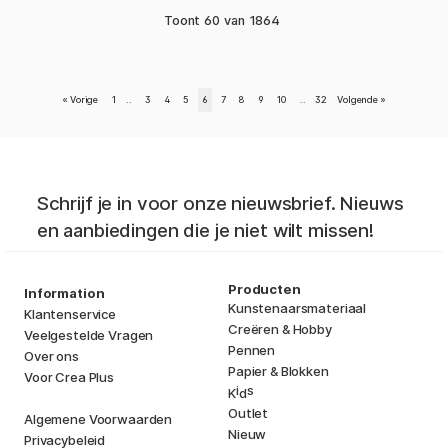
Toont
60
van
1864
«
Vorige
1
..
3
4
5
6
7
8
9
10
..
32
Volgende
»
Schrijf je in voor onze nieuwsbrief. Nieuws
en aanbiedingen die je niet wilt missen!
Producten
Information
Kunstenaarsmateriaal
Klantenservice
Creëren & Hobby
Veelgestelde Vragen
Pennen
Over ons
Papier & Blokken
Voor Crea Plus
i
s
K
d
Outlet
Algemene Voorwaarden
Nieuw
Privacybeleid