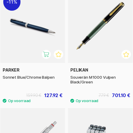
11%
PARKER
PELIKAN
Sonnet Blue/Chrome Balpen
Souverän M1000 Vulpen
Black/Green
127.92 €
701.10 €
159.90 €
779 €