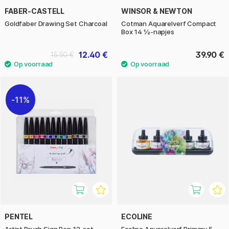
FABER-CASTELL
WINSOR & NEWTON
Goldfaber Drawing Set Charcoal
Cotman Aquarelverf Compact
Box 14 ½-napjes
12.40 €
39.90 €
15.50 €
11%
PENTEL
ECOLINE