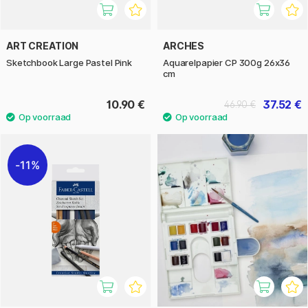
ART CREATION
ARCHES
Sketchbook Large Pastel Pink
Aquarelpapier CP 300g 26x36
cm
10.90 €
37.52 €
46.90 €
11%