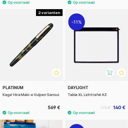
2
11%
PLATINUM
DAYLIGHT
Kaga' Hira Maki-e Vulpen Sansui
Tabla XL Lichttafel A3
569 €
140 €
175 €