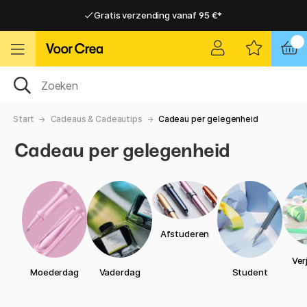
Gratis verzending vanaf 95 €*
Gratis verzending vanaf 95 €*
Levering 2-6 werkdagen
Levering 2-6 werkdagen
Start
Cadeaus & Cadeautips
Cadeau per gelegenheid
Cadeau per gelegenheid
Afstuderen
Ver
Moederdag
Vaderdag
Student