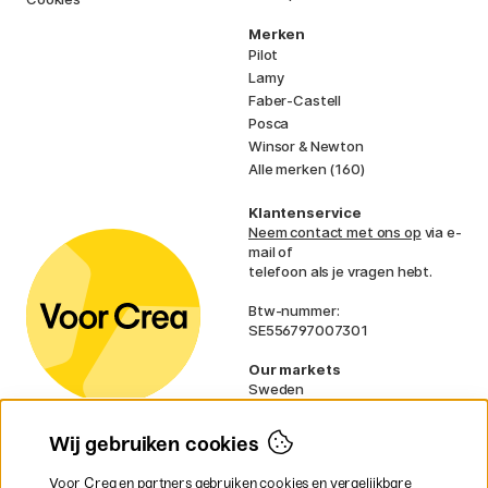
Merken
Pilot
Lamy
Faber-Castell
Posca
Winsor & Newton
Alle merken (160)
Klantenservice
Neem contact met ons op
via e-
mail of
telefoon als je vragen hebt.
Btw-nummer:
SE556797007301
Our markets
Sweden
Norway
Denmark
Wij gebruiken cookies
Finland
France
Voor Crea en partners gebruiken cookies en vergelijkbare
Ireland