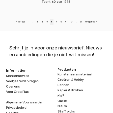
Toont
60
van
1716
«
Vorige
1
..
3
4
5
6
7
8
9
10
..
29
Volgende
»
Schrijf je in voor onze nieuwsbrief. Nieuws
en aanbiedingen die je niet wilt missen!
Producten
Information
Kunstenaarsmateriaal
Klantenservice
Creëren & Hobby
Veelgestelde Vragen
Pennen
Over ons
Papier & Blokken
Voor Crea Plus
i
s
K
d
Outlet
Algemene Voorwaarden
Nieuw
Privacybeleid
Staff picks
Cookies