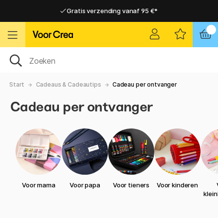
Gratis verzending vanaf 95 €*
Gratis verzending vanaf 95 €*
Levering 2-6 werkdagen
Levering 2-6 werkdagen
Start
Cadeaus & Cadeautips
Cadeau per ontvanger
Cadeau per ontvanger
Voor mama
Voor papa
Voor tieners
Voor kinderen
klei