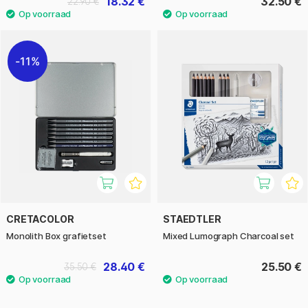
18.32 €
32.50 €
22.90 €
11%
CRETACOLOR
STAEDTLER
Monolith Box grafietset
Mixed Lumograph Charcoal set
28.40 €
25.50 €
35.50 €