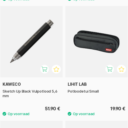
KAWECO
LIHIT LAB
Sketch Up Black Vulpotlood 5,6
Potloodetui Small
mm
51.90 €
19.90 €