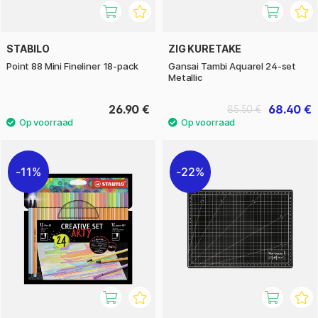
STABILO
ZIG KURETAKE
Point 88 Mini Fineliner 18-pack
Gansai Tambi Aquarel 24-set
Metallic
26.90 €
68.40 €
85.50 €
11%
22%