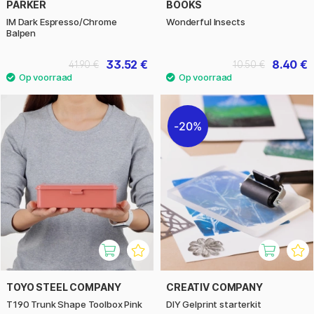
PARKER
BOOKS
IM Dark Espresso/Chrome
Wonderful Insects
Balpen
33.52 €
8.40 €
41.90 €
10.50 €
20%
TOYO STEEL COMPANY
CREATIV COMPANY
T190 Trunk Shape Toolbox Pink
DIY Gelprint starterkit