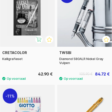
CRETACOLOR
TWSBI
Kalligrafieset
Diamond 580ALR Nickel Gray
Vulpen
42.90 €
84.72 €
105.90 €
11%