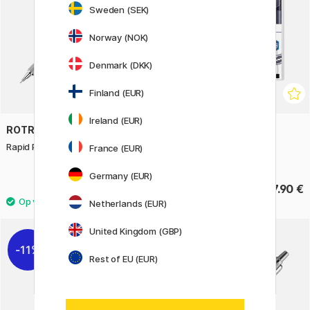
Sweden (SEK)
Norway (NOK)
Denmark (DKK)
Finland (EUR)
Ireland (EUR)
ROTRING
STAEDTLER
Rapid Pro Vulpotlood 0,5 Zilver
Penseelpen Aquarel met
France (EUR)
dubbele punt 18-set
Germany (EUR)
68.90 €
17.90 €
Netherlands (EUR)
United Kingdom (GBP)
11%
Rest of EU (EUR)