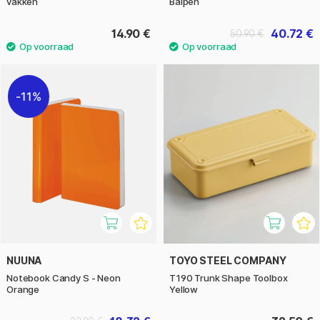
vakken
Balpen
14.90 €
40.72 €
50.90 €
11%
NUUNA
TOYO STEEL COMPANY
Notebook Candy S - Neon
T190 Trunk Shape Toolbox
Orange
Yellow