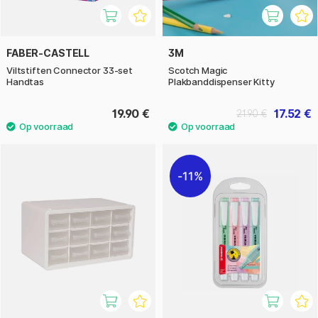
FABER-CASTELL
3M
Viltstiften Connector 33-set
Scotch Magic
Handtas
Plakbanddispenser Kitty
19.90 €
17.52 €
21.90 €
11%