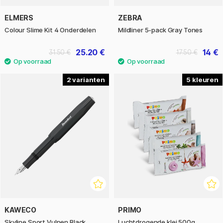
ELMERS
ZEBRA
Colour Slime Kit 4 Onderdelen
Mildliner 5-pack Gray Tones
25.20 €
14 €
31.50 €
17.50 €
2
5
KAWECO
PRIMO
Skyline Sport Vulpen Black
Luchtdrogende klei 500g