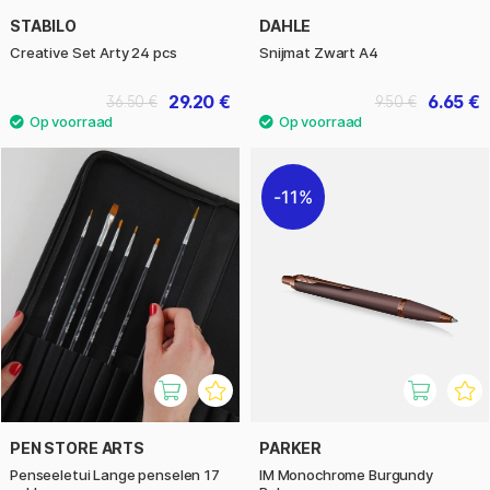
STABILO
DAHLE
Creative Set Arty 24 pcs
Snijmat Zwart A4
29.20 €
6.65 €
36.50 €
9.50 €
11%
PEN STORE ARTS
PARKER
Penseeletui Lange penselen 17
IM Monochrome Burgundy