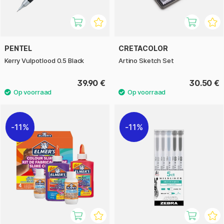
PENTEL
CRETACOLOR
Kerry Vulpotlood 0.5 Black
Artino Sketch Set
39.90 €
30.50 €
11%
11%