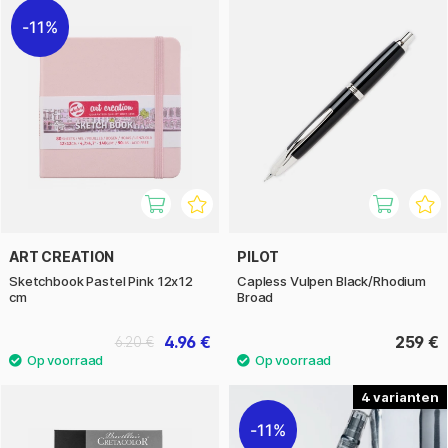
11%
ART CREATION
PILOT
Sketchbook Pastel Pink 12x12
Capless Vulpen Black/Rhodium
cm
Broad
4.96 €
259 €
6.20 €
4
11%