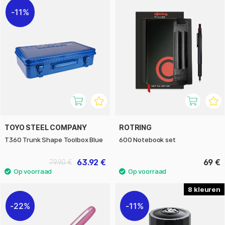
11%
TOYO STEEL COMPANY
ROTRING
T360 Trunk Shape Toolbox Blue
600 Notebook set
63.92 €
69 €
79.90 €
8
22%
11%