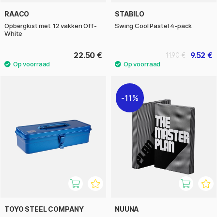
RAACO
STABILO
Opbergkist met 12 vakken Off-
Swing Cool Pastel 4-pack
White
22.50 €
9.52 €
11.90 €
11%
TOYO STEEL COMPANY
NUUNA