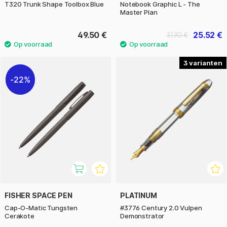
T320 Trunk Shape Toolbox Blue
Notebook Graphic L - The
Master Plan
49.50 €
25.52 €
31.90 €
3
22%
FISHER SPACE PEN
PLATINUM
Cap-O-Matic Tungsten
#3776 Century 2.0 Vulpen
Cerakote
Demonstrator