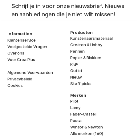
Schrijf je in voor onze nieuwsbrief. Nieuws
en aanbiedingen die je niet wilt missen!
Producten
Information
Kunstenaarsmateriaal
Klantenservice
Creëren & Hobby
Veelgestelde Vragen
Pennen
Over ons
Papier & Blokken
Voor Crea Plus
i
s
K
d
Outlet
Algemene Voorwaarden
Nieuw
Privacybeleid
Staff picks
Cookies
Merken
Pilot
Lamy
Faber-Castell
Posca
Winsor & Newton
Alle merken (160)