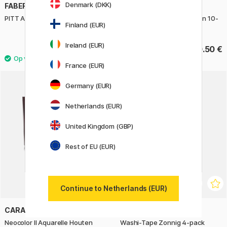
Denmark (DKK)
FABER-CASTELL
FOLIA
PITT Artist 4-pack Warm Grey
Houten Stempels Eenhoorn 10-
Finland (EUR)
pack
Ireland (EUR)
15.50 €
10.50 €
France (EUR)
Germany (EUR)
Netherlands (EUR)
United Kingdom (GBP)
Rest of EU (EUR)
Continue to Netherlands (EUR)
CARAN D'ACHE
FOLIA
Neocolor II Aquarelle Houten
Washi-Tape Zonnig 4-pack