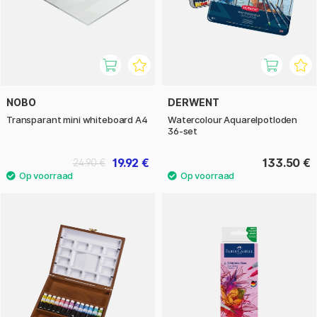
NOBO
DERWENT
Transparant mini whiteboard A4
Watercolour Aquarelpotloden
36-set
19.92 €
133.50 €
24.90 €