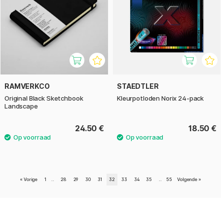
RAMVERKCO
STAEDTLER
Original Black Sketchbook
Kleurpotloden Norix 24-pack
Landscape
24.50 €
18.50 €
«
Vorige
1
..
28
29
30
31
32
33
34
35
..
55
Volgende
»