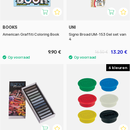
BOOKS
UNI
American Graffiti Coloring Book
Signo Broad UM-153 Gel set van
4
9.90 €
13.20 €
16.50 €
6