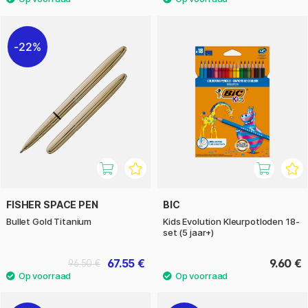
22%
FISHER SPACE PEN
BIC
Bullet Gold Titanium
Kids Evolution Kleurpotloden 18-
set (5 jaar+)
67.55 €
9.60 €
96.50 €