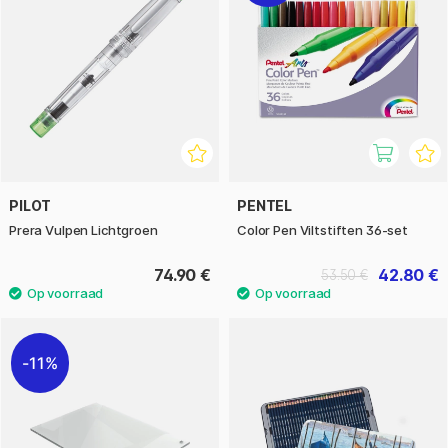
PILOT
PENTEL
Prera Vulpen Lichtgroen
Color Pen Viltstiften 36-set
74.90 €
42.80 €
53.50 €
11%