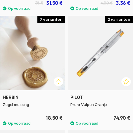
31.50 €
3.36 €
35 €
4.80 €
7
2
HERBIN
PILOT
Zegel messing
Prera Vulpen Oranje
18.50 €
74.90 €