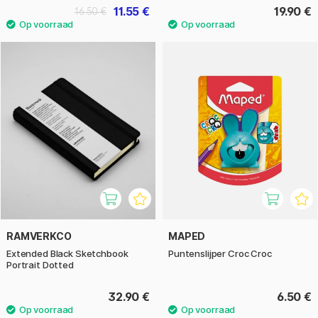
11.55 €
19.90 €
16.50 €
RAMVERKCO
MAPED
Extended Black Sketchbook
Puntenslijper Croc Croc
Portrait Dotted
32.90 €
6.50 €