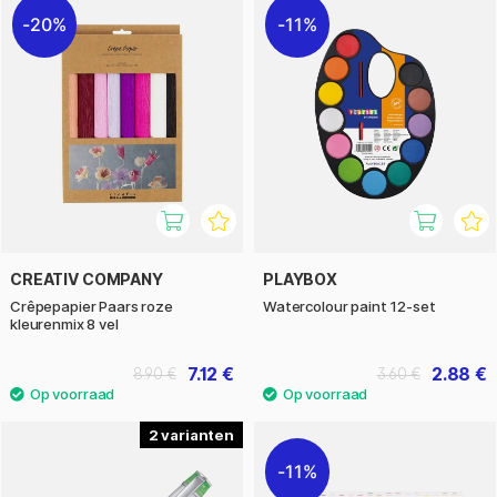
20%
11%
CREATIV COMPANY
PLAYBOX
Crêpepapier Paars roze
Watercolour paint 12-set
kleurenmix 8 vel
7.12 €
2.88 €
8.90 €
3.60 €
2
11%