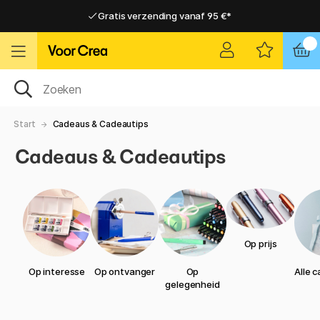
Gratis verzending vanaf 95 €*
Gratis verzending vanaf 95 €*
Levering 2-6 werkdagen
Levering 2-6 werkdagen
Start
Cadeaus & Cadeautips
Cadeaus & Cadeautips
Op prijs
Op interesse
Op ontvanger
Op
Alle 
gelegenheid