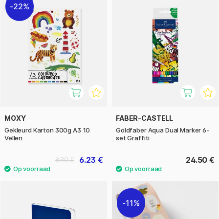
22%
MOXY
FABER-CASTELL
Gekleurd Karton 300g A3 10
Goldfaber Aqua Dual Marker 6-
Vellen
set Graffiti
6.23 €
24.50 €
8.90 €
11%