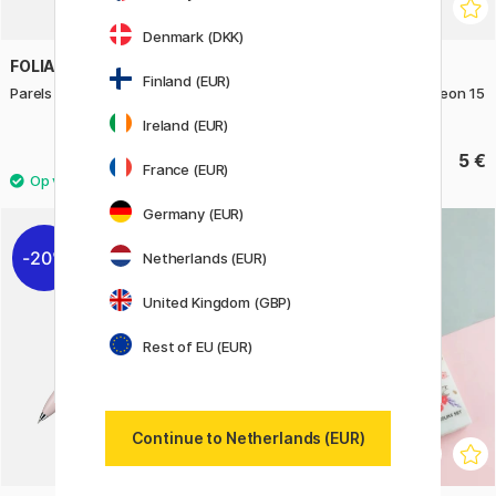
Denmark (DKK)
FOLIA
JOVI
Finland (EUR)
Parels Set Happy 160-pack
Plastilina Kleiset 6 stuks Neon 15
g
Ireland (EUR)
6.90 €
5 €
France (EUR)
Germany (EUR)
20%
Netherlands (EUR)
United Kingdom (GBP)
Rest of EU (EUR)
Continue to Netherlands (EUR)