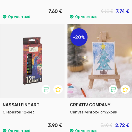
7.60 €
7.74 €
8.60 €
20%
NASSAU FINE ART
CREATIV COMPANY
Oliepastel 12-set
Canvas Mini 6x4 cm 2-pak
3.90 €
2.72 €
3.40 €