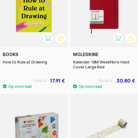
BOOKS
MOLESKINE
How to Rule at Drawing
Kalender 18M WeekNote Hard
Cover Large Red
17.91 €
30.80 €
19.90 €
38.50 €