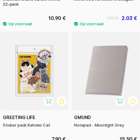
22-pack
10.90 €
2.03 €
2.90 €
GREETING LIFE
GMUND
Sticker pack Kahoko Cat
Notepad - Moonlight Grey
7.90 €
15.50 €