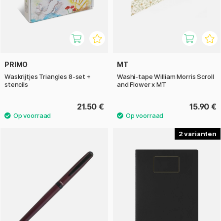
PRIMO
MT
Waskrijtjes Triangles 8-set +
Washi-tape William Morris Scroll
stencils
and Flower x MT
21.50 €
15.90 €
2