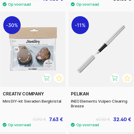
30%
11%
CREATIV COMPANY
PELIKAN
Mini DIY-kit Sieraden Bergkristal
INEO Elements Vulpen Clearing
Breeze
7.63 €
32.40 €
10.90 €
40.50 €