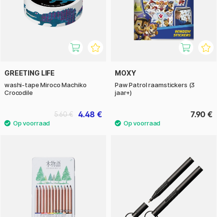
GREETING LIFE
MOXY
washi-tape Miroco Machiko
Paw Patrol raamstickers (3
Crocodile
jaar+)
4.48 €
7.90 €
5.60 €