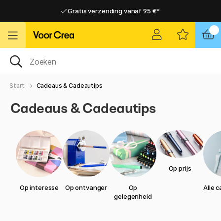
Gratis verzending vanaf 95 €*
Gratis verzending vanaf 95 €*
Levering 2-6 werkdagen
Levering 2-6 werkdagen
Start
Cadeaus & Cadeautips
Cadeaus & Cadeautips
Op prijs
Op interesse
Op ontvanger
Op
Alle 
gelegenheid