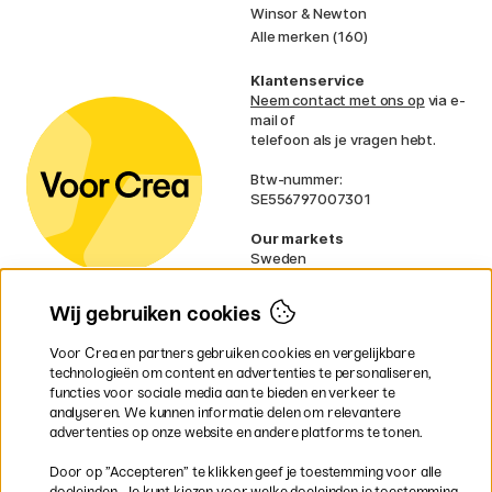
Winsor & Newton
Alle merken (160)
Klantenservice
Neem contact met ons op
via e-
mail of
telefoon als je vragen hebt.
Btw-nummer:
SE556797007301
Our markets
Sweden
Norway
Denmark
Wij gebruiken cookies
Finland
France
Voor Crea en partners gebruiken cookies en vergelijkbare
Ireland
technologieën om content en advertenties te personaliseren,
Germany
functies voor sociale media aan te bieden en verkeer te
UK
analyseren. We kunnen informatie delen om relevantere
EU
advertenties op onze website en andere platforms te tonen.
* Specifieke
verzendvoorwaarden
Door op ”Accepteren” te klikken geef je toestemming voor alle
gelden voor volumineuze producten.
doeleinden. Je kunt kiezen voor welke doeleinden je toestemming