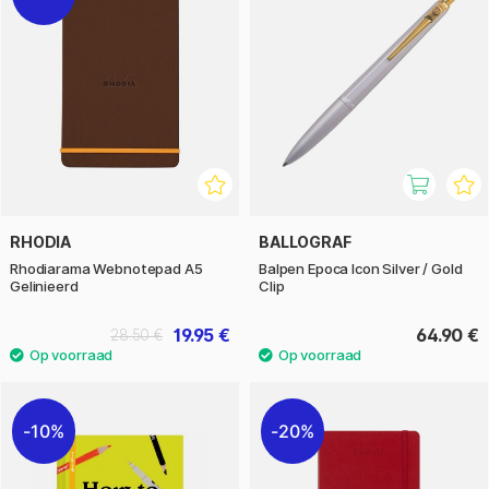
RHODIA
BALLOGRAF
Rhodiarama Webnotepad A5
Balpen Epoca Icon Silver / Gold
Gelinieerd
Clip
19.95 €
64.90 €
28.50 €
10%
20%