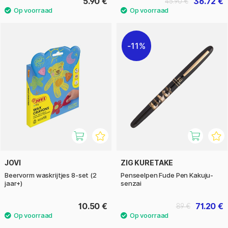
5.90 €
36.72 €
45.90 €
11%
JOVI
ZIG KURETAKE
Beervorm waskrijtjes 8-set (2
Penseelpen Fude Pen Kakuju-
jaar+)
senzai
10.50 €
71.20 €
89 €