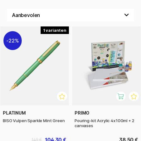
1
22%
PLATINUM
PRIMO
BISO Vulpen Sparkle Mint Green
Pouring-kit Acrylic 4x100ml + 2
canvases
104.30 €
38.50 €
149 €