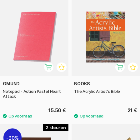
GMUND
BOOKS
Notepad - Action Pastel Heart
The Acrylic Artist's Bible
Attack
15.50 €
21 €
2
30%