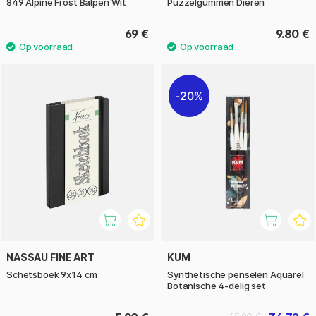
849 Alpine Frost Balpen Wit
Puzzelgummen Dieren
69 €
9.80 €
20%
NASSAU FINE ART
KUM
Schetsboek 9x14 cm
Synthetische penselen Aquarel
Botanische 4-delig set