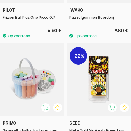
PILOT
IWAKO
Frixion Ball Plus One Piece 0.7
Puzzelgummen Boerderij
4.60 €
9.80 €
22%
PRIMO
SEED
Sidewalk chalks Jumbo emmer
Meta Gold Nerikeshi Kneedgum