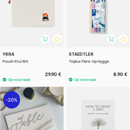
YKRA
STAEDTLER
Pouch Etui Wit
Triplus Fibre-tip Hygge
29.90 €
8.90 €
20%