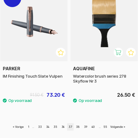
PARKER
AQUAFINE
IM Finishing Touch Slate Vulpen
Watercolor brush series 278
Skyflow Nr 3
73.20 €
26.50 €
91.50 €
«
Vorige
1
..
33
34
35
36
37
38
39
40
..
55
Volgende
»