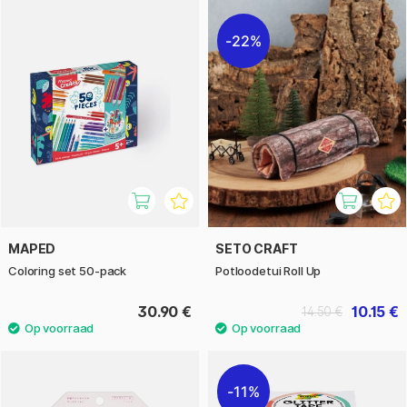
22%
MAPED
SETO CRAFT
Coloring set 50-pack
Potloodetui Roll Up
30.90 €
10.15 €
14.50 €
11%