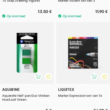
10 Step Drawing: Figures
Marker Accent set van 3
13.50 €
11.90 €
AQUAFINE
LIQUITEX
Aquarelle Half-pan Duo Viridian
Marker Expression set van 16
Hue/Leaf Green