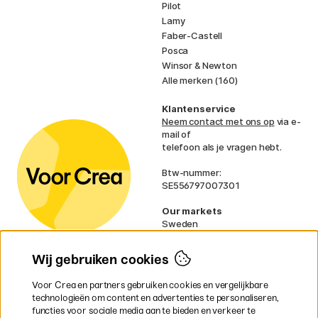
Pilot
Lamy
Faber-Castell
Posca
Winsor & Newton
Alle merken (160)
Klantenservice
Neem contact met ons op
via e-
mail of
telefoon als je vragen hebt.
Btw-nummer:
SE556797007301
Our markets
Sweden
Norway
Denmark
Wij gebruiken cookies
Finland
France
Voor Crea en partners gebruiken cookies en vergelijkbare
Ireland
technologieën om content en advertenties te personaliseren,
Germany
functies voor sociale media aan te bieden en verkeer te
UK