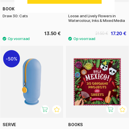
BOOKS
BOOKS
Draw 30: Cats
Loose and Lively Flowers in
Watercolour, Inks & Mixed Media
13.50 €
17.20 €
21.50 €
50%
SERVE
BOOKS