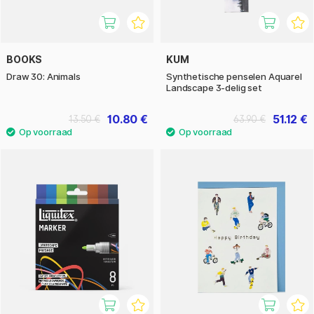
BOOKS
KUM
Draw 30: Animals
Synthetische penselen Aquarel
Landscape 3-delig set
10.80 €
51.12 €
13.50 €
63.90 €