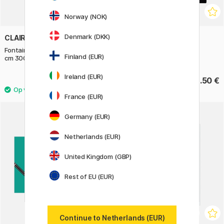
Norway (NOK)
Denmark (DKK)
CLAIREFONTAINE
TALENS | PANTONE
Fontaine Aquarelblok CP 31x41
Marker 9-set Blue Green
Finland (EUR)
cm 300g
Ireland (EUR)
83.90 €
88.50 €
France (EUR)
Germany (EUR)
20%
Netherlands (EUR)
United Kingdom (GBP)
Rest of EU (EUR)
Continue to Netherlands (EUR)