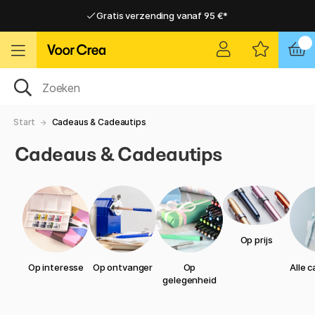
Gratis verzending vanaf 95 €*
Gratis verzending vanaf 95 €*
Levering 2-6 werkdagen
Levering 2-6 werkdagen
Start
Cadeaus & Cadeautips
Cadeaus & Cadeautips
Op prijs
Op interesse
Op ontvanger
Op
Alle 
gelegenheid