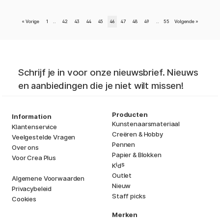
«
Vorige
1
..
42
43
44
45
46
47
48
49
..
55
Volgende
»
Schrijf je in voor onze nieuwsbrief. Nieuws
en aanbiedingen die je niet wilt missen!
Producten
Information
Kunstenaarsmateriaal
Klantenservice
Creëren & Hobby
Veelgestelde Vragen
Pennen
Over ons
Papier & Blokken
Voor Crea Plus
i
s
K
d
Outlet
Algemene Voorwaarden
Nieuw
Privacybeleid
Staff picks
Cookies
Merken