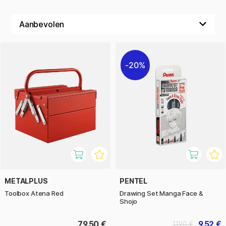
20%
METALPLUS
PENTEL
Toolbox Atena Red
Drawing Set Manga Face &
Shojo
79.50 €
9.52 €
11.90 €