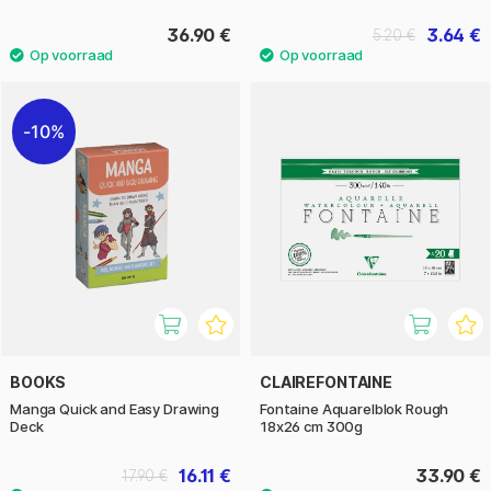
36.90 €
3.64 €
5.20 €
10%
BOOKS
CLAIREFONTAINE
Manga Quick and Easy Drawing
Fontaine Aquarelblok Rough
Deck
18x26 cm 300g
16.11 €
33.90 €
17.90 €