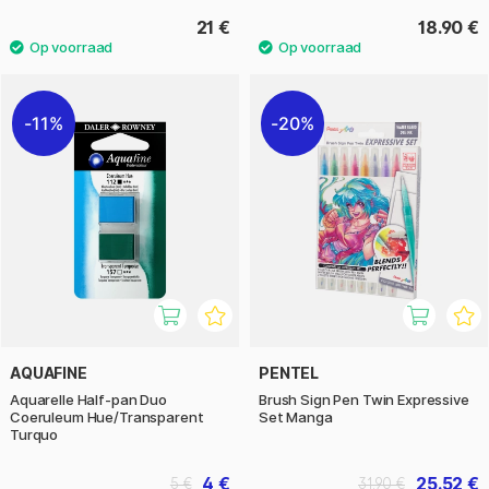
21 €
18.90 €
11%
20%
AQUAFINE
PENTEL
Aquarelle Half-pan Duo
Brush Sign Pen Twin Expressive
Coeruleum Hue/Transparent
Set Manga
Turquo
4 €
25.52 €
5 €
31.90 €