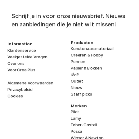
Schrijf je in voor onze nieuwsbrief. Nieuws
en aanbiedingen die je niet wilt missen!
Producten
Information
Kunstenaarsmateriaal
Klantenservice
Creëren & Hobby
Veelgestelde Vragen
Pennen
Over ons
Papier & Blokken
Voor Crea Plus
i
s
K
d
Outlet
Algemene Voorwaarden
Nieuw
Privacybeleid
Staff picks
Cookies
Merken
Pilot
Lamy
Faber-Castell
Posca
Winsor & Newton