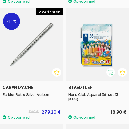
2
11%
CARAN D'ACHE
STAEDTLER
Ecridor Retro Silver Vulpen
Noris Club Aquarel 36-set (3
jaar+)
279.20 €
18.90 €
349 €