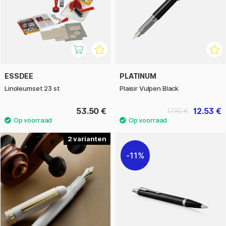
ESSDEE
PLATINUM
Linoleumset 23 st
Plaisir Vulpen Black
53.50 €
12.53 €
17.90 €
2
11%