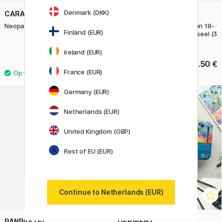
Denmark (DKK)
CARAN D'ACHE
STABILO
Neopastel 24-set
Woody 3-in-1 Kleurpotloden 18-
Finland (EUR)
set + puntenslijper en penseel (3
jaar+)
Ireland (EUR)
88.90 €
83.50 €
France (EUR)
Germany (EUR)
Netherlands (EUR)
United Kingdom (GBP)
Rest of EU (EUR)
Continue to Netherlands (EUR)
PANPASTEL
DERWENT