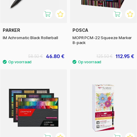
PARKER
POSCA
IM Achromatic Black Rollerball
MOPR PCM-22 Squeeze Marker
8-pack
46.80 €
112.95 €
58.50 €
125.50 €