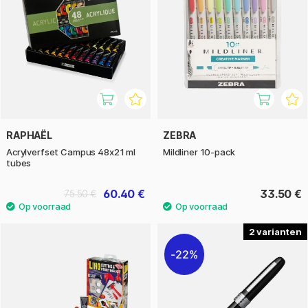
RAPHAËL
ZEBRA
Acrylverfset Campus 48x21 ml
Mildliner 10-pack
tubes
60.40 €
33.50 €
75.50 €
2
22%