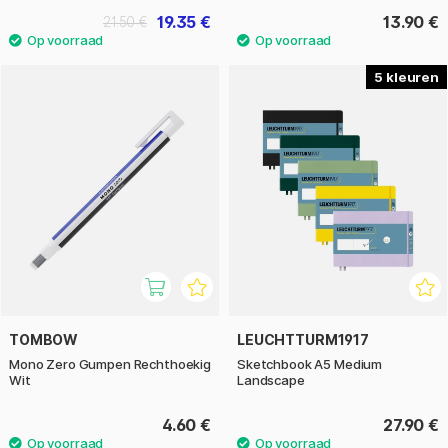
19.35 €
13.90 €
21.50 €
5
TOMBOW
LEUCHTTURM1917
Mono Zero Gumpen Rechthoekig
Sketchbook A5 Medium
Wit
Landscape
4.60 €
27.90 €