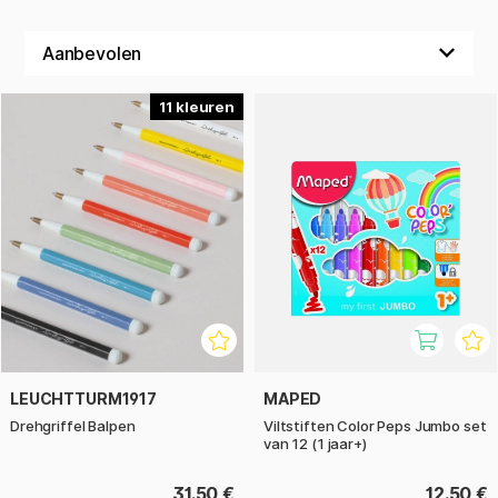
11
LEUCHTTURM1917
MAPED
Drehgriffel Balpen
Viltstiften Color Peps Jumbo set
van 12 (1 jaar+)
31.50 €
12.50 €