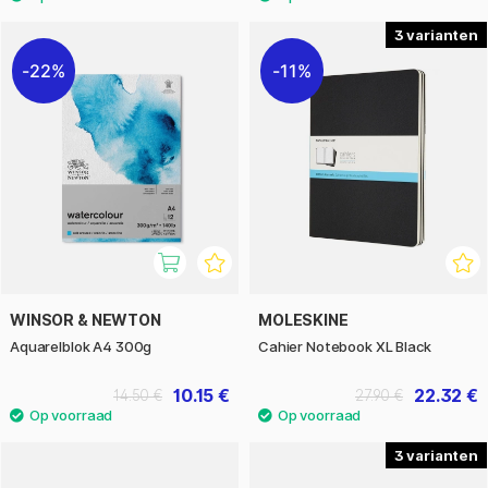
3
22%
11%
WINSOR & NEWTON
MOLESKINE
Aquarelblok A4 300g
Cahier Notebook XL Black
10.15 €
22.32 €
14.50 €
27.90 €
3