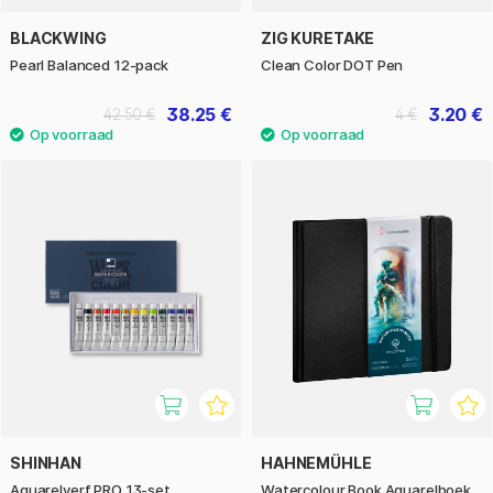
BLACKWING
ZIG KURETAKE
Pearl Balanced 12-pack
Clean Color DOT Pen
38.25 €
3.20 €
42.50 €
4 €
SHINHAN
HAHNEMÜHLE
Aquarelverf PRO 13-set
Watercolour Book Aquarelboek