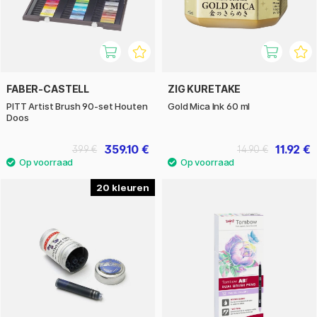
FABER-CASTELL
ZIG KURETAKE
PITT Artist Brush 90-set Houten
Gold Mica Ink 60 ml
Doos
359.10 €
11.92 €
399 €
14.90 €
20