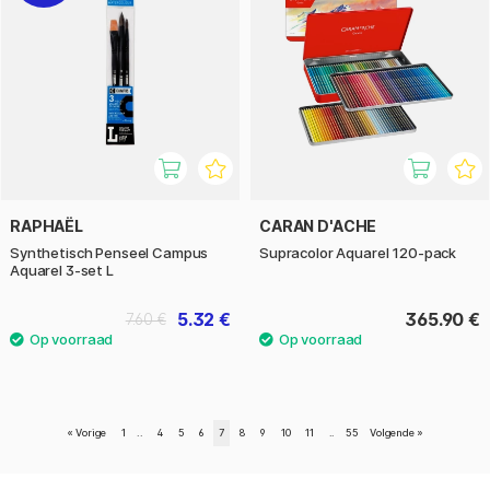
RAPHAËL
CARAN D'ACHE
Synthetisch Penseel Campus
Supracolor Aquarel 120-pack
Aquarel 3-set L
5.32 €
365.90 €
7.60 €
«
Vorige
1
..
4
5
6
7
8
9
10
11
..
55
Volgende
»