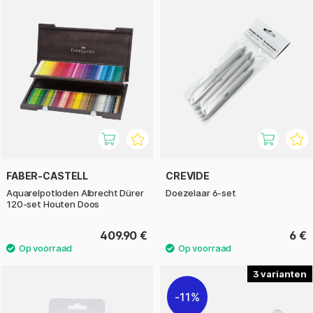
FABER-CASTELL
CREVIDE
Aquarelpotloden Albrecht Dürer
Doezelaar 6-set
120-set Houten Doos
409.90 €
6 €
3
11%