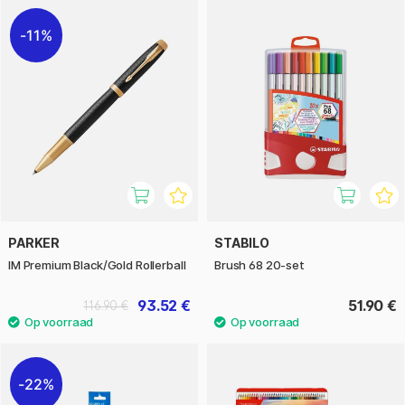
11%
PARKER
STABILO
IM Premium Black/Gold Rollerball
Brush 68 20-set
93.52 €
51.90 €
116.90 €
22%