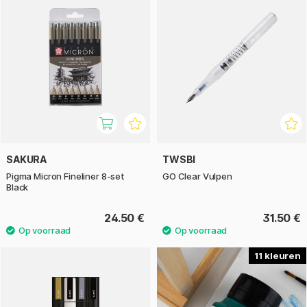
SAKURA
TWSBI
Pigma Micron Fineliner 8-set
GO Clear Vulpen
Black
24.50 €
31.50 €
11