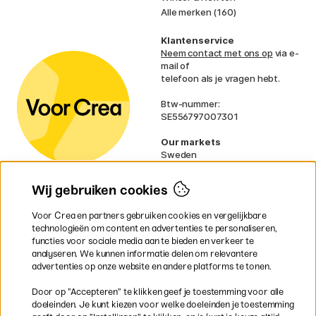
Alle merken (160)
Klantenservice
Neem contact met ons op
via e-
mail of
telefoon als je vragen hebt.
Btw-nummer:
SE556797007301
Our markets
Sweden
Norway
Denmark
Wij gebruiken cookies
Finland
France
Voor Crea en partners gebruiken cookies en vergelijkbare
Ireland
technologieën om content en advertenties te personaliseren,
Germany
functies voor sociale media aan te bieden en verkeer te
UK
analyseren. We kunnen informatie delen om relevantere
EU
advertenties op onze website en andere platforms te tonen.
* Specifieke
verzendvoorwaarden
Door op ”Accepteren” te klikken geef je toestemming voor alle
gelden voor volumineuze producten.
doeleinden. Je kunt kiezen voor welke doeleinden je toestemming