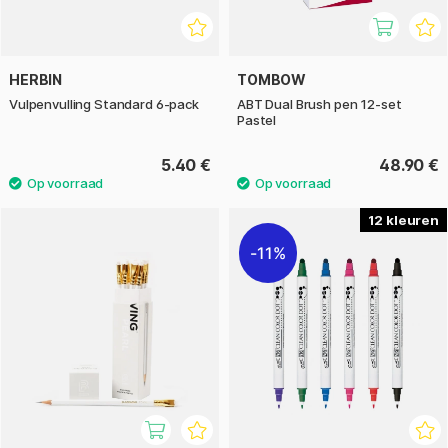
HERBIN
TOMBOW
Vulpenvulling Standard 6-pack
ABT Dual Brush pen 12-set
Pastel
5.40 €
48.90 €
12
11%