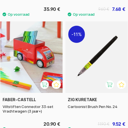
35.90 €
7.68 €
9.60 €
11%
FABER-CASTELL
ZIG KURETAKE
Viltstiften Connector 33-set
Cartoonist Brush Pen No. 24
Vrachtwagen (3 jaar+)
20.90 €
9.52 €
11.90 €