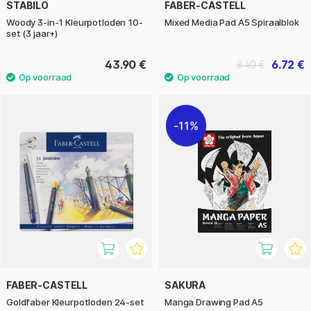
STABILO
FABER-CASTELL
Woody 3-in-1 Kleurpotloden 10-
Mixed Media Pad A5 Spiraalblok
set (3 jaar+)
43.90 €
6.72 €
8.40 €
11%
FABER-CASTELL
SAKURA
Goldfaber Kleurpotloden 24-set
Manga Drawing Pad A5