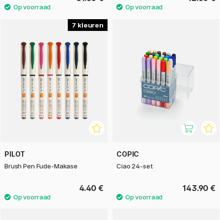
7
PILOT
COPIC
Brush Pen Fude-Makase
Ciao 24-set
4.40 €
143.90 €