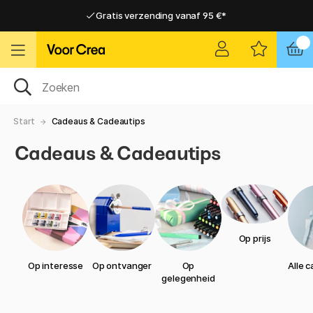
Gratis verzending vanaf 95 €*
Gratis verzending vanaf 95 €*
Levering 2-6 werkdagen
Levering 2-6 werkdagen
Start
Cadeaus & Cadeautips
Cadeaus & Cadeautips
Op prijs
Op interesse
Op ontvanger
Op
Alle 
gelegenheid