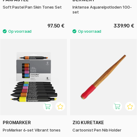
Soft Pastel Pan Skin Tones Set
Inktense Aquarelpotloden 100-
set
97.50 €
339.90 €
PROMARKER
ZIG KURETAKE
ProMarker 6-set Vibrant tones
Cartoonist Pen Nib Holder