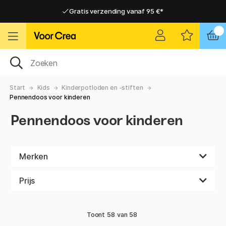
Gratis verzending vanaf 95 €*
Gratis verzending vanaf 95 €*
Levering 2-6 werkdagen
Levering 2-6 werkdagen
Start
Kids
Kinderpotloden en -stiften
Pennendoos voor kinderen
Pennendoos voor kinderen
Merken
Prijs
Toont
58
van
58