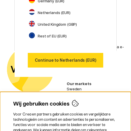
Germany (EUR)
Lamy
Faber-Castell
Netherlands (EUR)
Posca
Winsor & Newton
United Kingdom (GBP)
Alle merken (160)
Rest of EU (EUR)
Klantenservice
Neem contact met ons op
via e-
mail of
telefoon als je vragen hebt.
Continue to Netherlands (EUR)
Btw-nummer:
SE556797007301
Our markets
Sweden
Norway
Denmark
Wij gebruiken cookies
Finland
France
Voor Crea en partners gebruiken cookies en vergelijkbare
Ireland
technologieën om content en advertenties te personaliseren,
Germany
functies voor sociale media aan te bieden en verkeer te
UK
analyseren. We kunnen informatie delen om relevantere