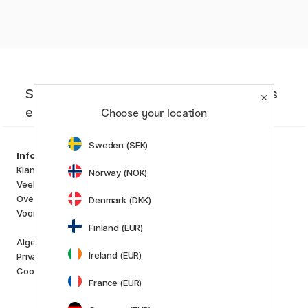
Schrijf je in voor onze nieuwsbrief. Nieuws
en aanbiedingen die je niet wilt missen!
Choose your location
Sweden (SEK)
Producten
Information
Kunstenaarsmateriaal
Klantenservice
Norway (NOK)
Creëren & Hobby
Veelgestelde Vragen
Pennen
Over ons
Denmark (DKK)
Papier & Blokken
Voor Crea Plus
i
s
K
d
Finland (EUR)
Outlet
Algemene Voorwaarden
Nieuw
Ireland (EUR)
Privacybeleid
Staff picks
Cookies
France (EUR)
Merken
Pilot