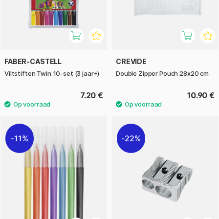
FABER-CASTELL
CREVIDE
Viltstiften Twin 10-set (3 jaar+)
Double Zipper Pouch 28x20 cm
7.20 €
10.90 €
11%
22%