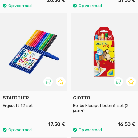
26.50 €
31.50 €
STAEDTLER
GIOTTO
Ergosoft 12-set
Be-bè Kleurpotloden 6-set (2
jaar +)
17.50 €
16.50 €