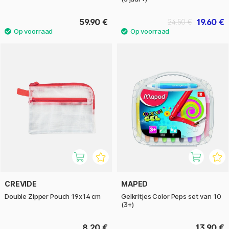
59.90 €
19.60 €
24.50 €
CREVIDE
MAPED
Double Zipper Pouch 19x14 cm
Gelkritjes Color Peps set van 10
(3+)
8.20 €
13.90 €