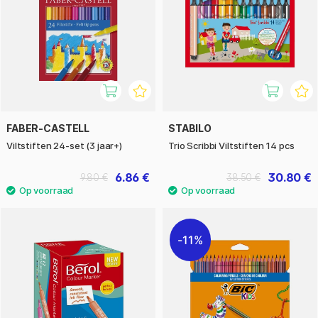
FABER-CASTELL
STABILO
Viltstiften 24-set (3 jaar+)
Trio Scribbi Viltstiften 14 pcs
6.86 €
30.80 €
9.80 €
38.50 €
11%