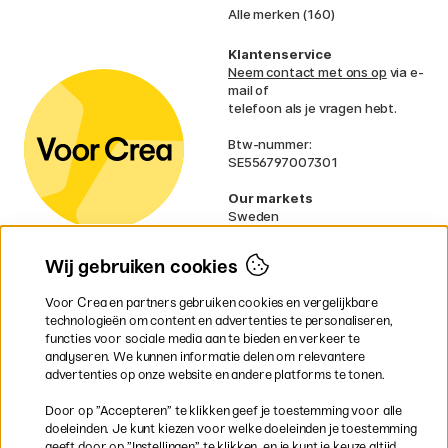
Alle merken (160)
Klantenservice
Neem contact met ons op
via e-
mail of
telefoon als je vragen hebt.
Btw-nummer:
SE556797007301
Our markets
Sweden
Norway
Denmark
Wij gebruiken cookies
Finland
France
Voor Crea en partners gebruiken cookies en vergelijkbare
Ireland
technologieën om content en advertenties te personaliseren,
Germany
functies voor sociale media aan te bieden en verkeer te
UK
analyseren. We kunnen informatie delen om relevantere
EU
advertenties op onze website en andere platforms te tonen.
* Specifieke
verzendvoorwaarden
Door op ”Accepteren” te klikken geef je toestemming voor alle
gelden voor volumineuze producten.
doeleinden. Je kunt kiezen voor welke doeleinden je toestemming
geeft door op ”Instellingen” te klikken, en je kunt je keuze altijd