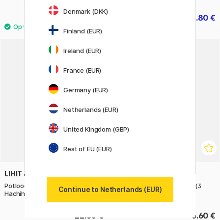
Denmark (DKK)
22 €
6.80 €
27.50 €
8.50 €
Finland (EUR)
Ireland (EUR)
France (EUR)
Germany (EUR)
Netherlands (EUR)
United Kingdom (GBP)
Rest of EU (EUR)
LIHIT LAB
STAEDTLER
Potloodetui PuniLabo Kat
Noris Club Aquarel 12-set (3
Continue to Netherlands (EUR)
Hachihaware
jaar+)
22.50 €
6.60 €