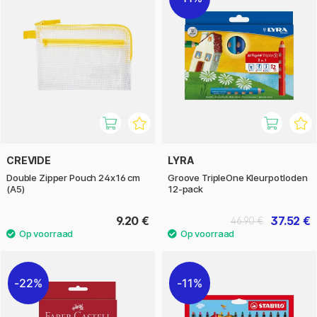
CREVIDE
LYRA
Double Zipper Pouch 24x16 cm
Groove TripleOne Kleurpotloden
(A5)
12-pack
9.20 €
37.52 €
46.90 €
22%
11%