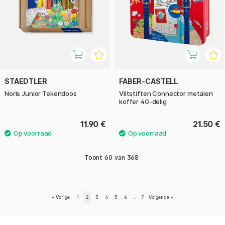
STAEDTLER
FABER-CASTELL
Noris Junior Tekendoos
Viltstiften Connector metalen
koffer 40-delig
11.90 €
21.50 €
Toont
60
van
368
«
Vorige
1
2
3
4
5
6
..
7
Volgende
»