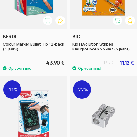
BEROL
BIC
Colour Marker Bullet Tip 12-pack
Kids Evolution Stripes
(3 jaar+)
Kleurpotloden 24-set (5 jaar+)
43.90 €
11.12 €
13.90 €
11%
22%