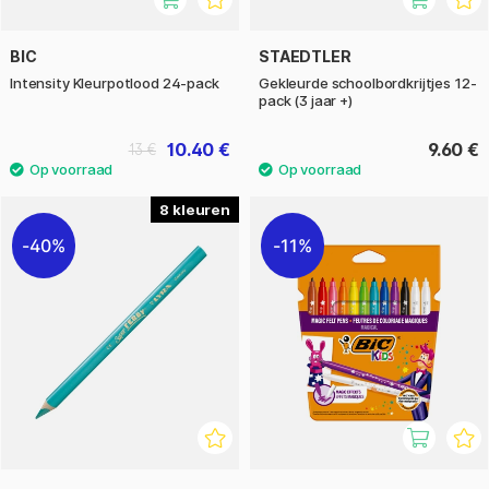
BIC
STAEDTLER
Intensity Kleurpotlood 24-pack
Gekleurde schoolbordkrijtjes 12-
pack (3 jaar +)
10.40 €
9.60 €
13 €
8
40%
11%