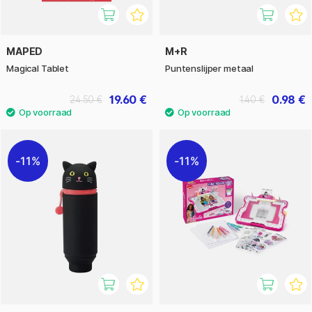
MAPED
M+R
Magical Tablet
Puntenslijper metaal
19.60 €
0.98 €
24.50 €
1.40 €
11%
11%