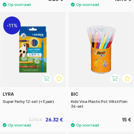
11%
LYRA
BIC
Super Ferby 12-set (+3 jaar)
Kids Visa Plastic Pot Viltstiften
36-set
26.32 €
15 €
32.90 €