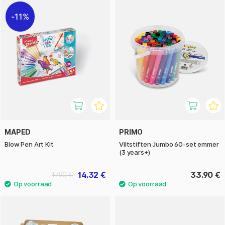
11%
MAPED
PRIMO
Blow Pen Art Kit
Viltstiften Jumbo 60-set emmer
(3 years+)
14.32 €
33.90 €
17.90 €