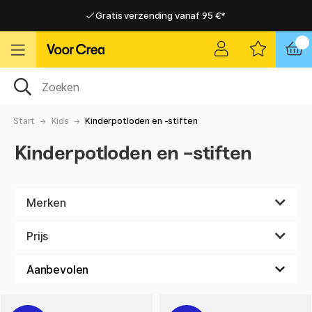
Gratis verzending vanaf 95 €*
Gratis verzending vanaf 95 €*
Levering 2-6 werkdagen
Levering 2-6 werkdagen
Start
Kids
Kinderpotloden en -stiften
Kinderpotloden en -stiften
Merken
Prijs