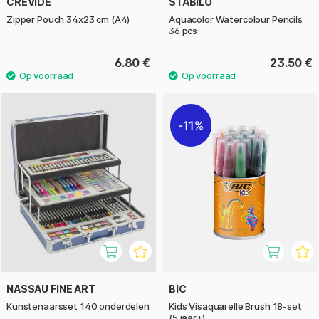
CREVIDE
STABILO
Zipper Pouch 34x23 cm (A4)
Aquacolor Watercolour Pencils
36 pcs
6.80 €
23.50 €
11%
NASSAU FINE ART
BIC
Kunstenaarsset 140 onderdelen
Kids Visaquarelle Brush 18-set
(5 jaar+)