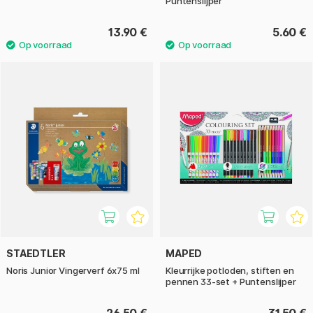
Puntenslijper
13.90 €
5.60 €
STAEDTLER
MAPED
Noris Junior Vingerverf 6x75 ml
Kleurrijke potloden, stiften en
pennen 33-set + Puntenslijper