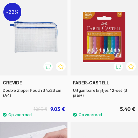
22%
CREVIDE
FABER-CASTELL
Double Zipper Pouch 34x23 cm
Uitgumbare krijtjes 12-set (3
(A4)
jaar+)
9.03 €
5.40 €
12.90 €