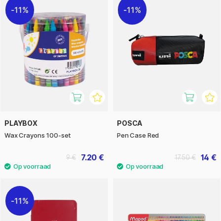
11%
11%
PLAYBOX
POSCA
Wax Crayons 100-set
Pen Case Red
7.20 €
14 €
9 €
17.50 €
11%