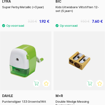
LYRA
BIC
Super Ferby Metallic (+3 jaar)
Kids Uitwisbare Viltstiften 12-
set (5 jaar+)
1.92 €
7.60 €
3.20 €
9.50 €
DAHLE
M+R
Puntenslijper 133 Groente/Wit
Double Wedge Messing