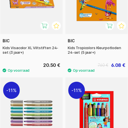
BIC
BIC
Kids Visacolor XL Viltstiften 24-
Kids Tropicolors Kleurpotloden
set (3 jaar+)
24-set (5 jaar+)
20.50 €
6.08 €
7.60 €
11%
11%