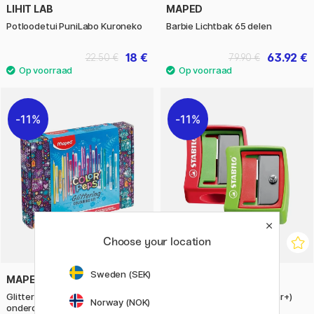
LIHIT LAB
MAPED
Potloodetui PuniLabo Kuroneko
Barbie Lichtbak 65 delen
18 €
63.92 €
22.50 €
79.90 €
11%
11%
Choose your location
Sweden (SEK)
MAPED
STABILO
Glitter kleurset Color Peps 31
Puntenslijper Woody (3 jaar+)
Norway (NOK)
onderdelen