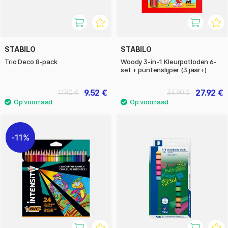
STABILO
STABILO
Trio Deco 8-pack
Woody 3-in-1 Kleurpotloden 6-
set + puntenslijper (3 jaar+)
9.52 €
27.92 €
11.90 €
34.90 €
11%