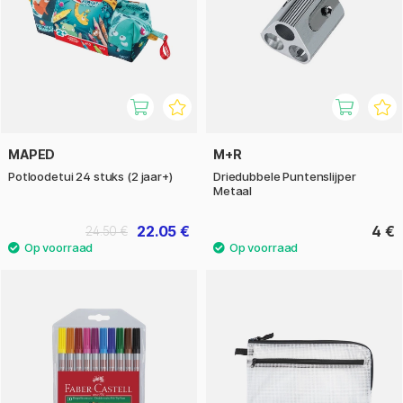
MAPED
M+R
Potloodetui 24 stuks (2 jaar+)
Driedubbele Puntenslijper
Metaal
22.05 €
4 €
24.50 €