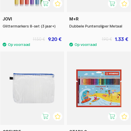
JOVI
M+R
Glittermarkers 8-set (3 jaar+)
Dubbele Puntenslijper Metaal
9.20 €
1.33 €
11.50 €
1.90 €