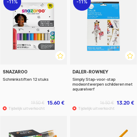
11%
11%
SNAZAROO
DALER-ROWNEY
Schminkstiften 12 stuks
Simply Stap-voor-stap
modeontwerpen schilderen met
aquarelverf
15.60 €
13.20 €
19.50 €
16.50 €