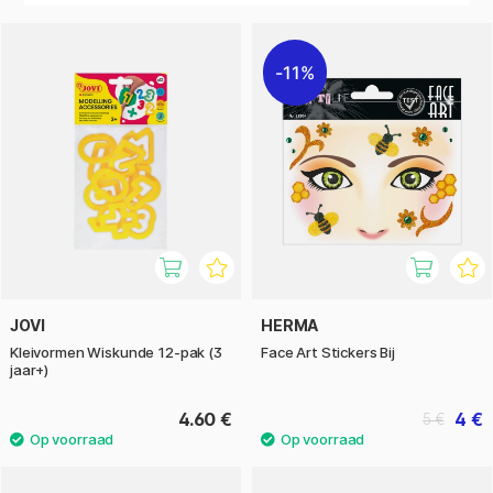
11%
JOVI
HERMA
Kleivormen Wiskunde 12-pak (3
Face Art Stickers Bij
jaar+)
4.60 €
4 €
5 €