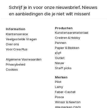
Schrijf je in voor onze nieuwsbrief. Nieuws
en aanbiedingen die je niet wilt missen!
Producten
Information
Kunstenaarsmateriaal
Klantenservice
Creëren & Hobby
Veelgestelde Vragen
Pennen
Over ons
Papier & Blokken
Voor Crea Plus
i
s
K
d
Outlet
Algemene Voorwaarden
Nieuw
Privacybeleid
Staff picks
Cookies
Merken
Pilot
Lamy
Faber-Castell
Posca
Winsor & Newton
Alle merken (160)