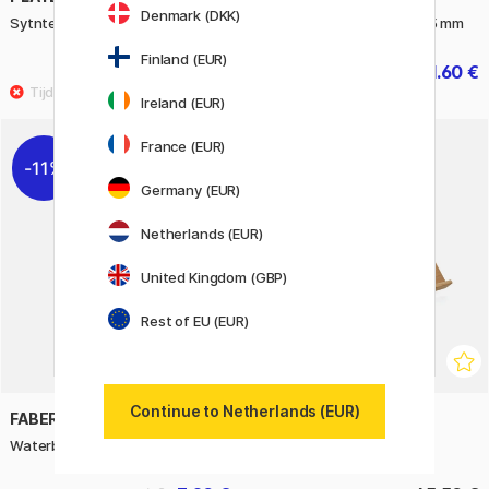
Denmark (DKK)
Sytntetic Brush 20 pcs
Series 1321 Foam Brush 25 mm
Finland (EUR)
15.90 €
1.60 €
2 €
Ireland (EUR)
France (EUR)
11%
Germany (EUR)
Netherlands (EUR)
United Kingdom (GBP)
Rest of EU (EUR)
Continue to Netherlands (EUR)
FABER-CASTELL
COLART
Waterbeker Rood
Ebro Tafelezel