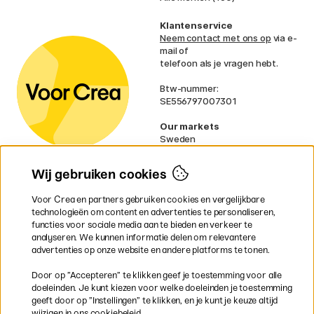
Klantenservice
Neem contact met ons op
via e-
mail of
telefoon als je vragen hebt.
Btw-nummer:
SE556797007301
Our markets
Sweden
Norway
Denmark
Wij gebruiken cookies
Finland
France
Voor Crea en partners gebruiken cookies en vergelijkbare
Ireland
technologieën om content en advertenties te personaliseren,
Germany
functies voor sociale media aan te bieden en verkeer te
UK
analyseren. We kunnen informatie delen om relevantere
EU
advertenties op onze website en andere platforms te tonen.
* Specifieke
verzendvoorwaarden
Door op ”Accepteren” te klikken geef je toestemming voor alle
gelden voor volumineuze producten.
doeleinden. Je kunt kiezen voor welke doeleinden je toestemming
geeft door op ”Instellingen” te klikken, en je kunt je keuze altijd
wijzigen in ons cookiebeleid.