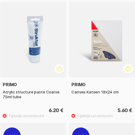
PRIMO
PRIMO
Acrylic structure paste Coarse
Canvas Katoen 18x24 cm
75ml tube
6.20 €
5.60 €