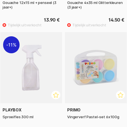
Gouache 12x15 ml + penseel (3
Gouache 4x35 ml Glitterkleuren
jaar+)
(3 jaar+)
13.90 €
14.50 €
11%
PLAYBOX
PRIMO
Sproeifles 300 ml
Vingerverf Pastel-set 6x100g