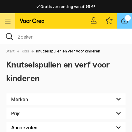
Gratis verzending vanaf 95 €*
Gratis verzending vanaf 95 €*
Levering 2-6 werkdagen
Levering 2-6 werkdagen
Start
Kids
Knutselspullen en verf voor kinderen
Knutselspullen en verf voor
kinderen
Merken
Prijs